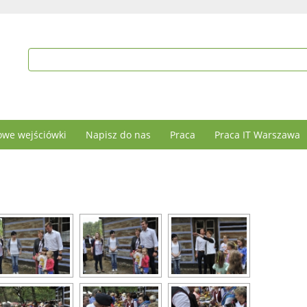
we wejściówki
Napisz do nas
Praca
Praca IT Warszawa