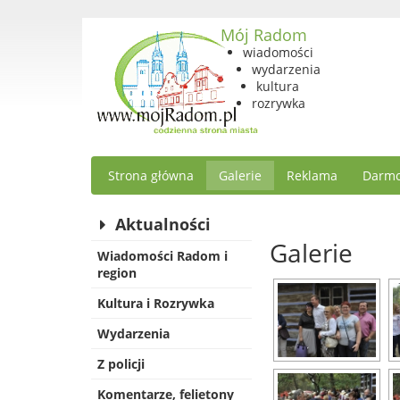
Mój Radom
wiadomości
wydarzenia
kultura
rozrywka
Strona główna
Galerie
Reklama
Darmo
Aktualności
Galerie
Wiadomości Radom i
region
Kultura i Rozrywka
Wydarzenia
Z policji
Komentarze, felietony