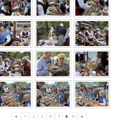
◄
1
2
5
6
7
8
9
►