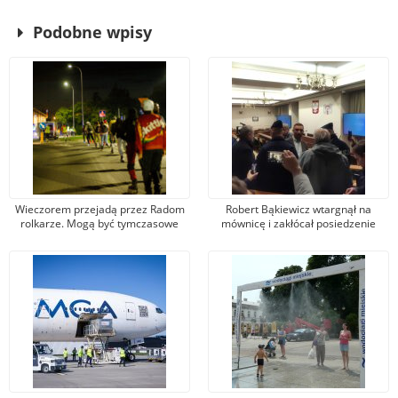
Podobne wpisy
Wieczorem przejadą przez Radom
Robert Bąkiewicz wtargnął na
rolkarze. Mogą być tymczasowe
mównicę i zakłócał posiedzenie
utrudnienia w ruchu i kursowaniu
rady miejskiej. Prokuratura: Nie ma
autobusów
znamion czynu zabronionego