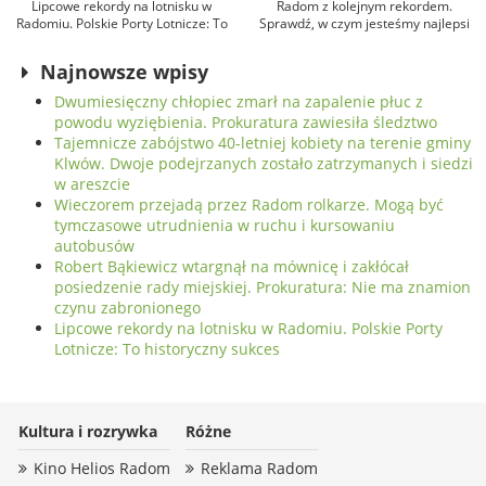
Lipcowe rekordy na lotnisku w
Radom z kolejnym rekordem.
Radomiu. Polskie Porty Lotnicze: To
Sprawdź, w czym jesteśmy najlepsi
historyczny sukces
w kraju!
Najnowsze wpisy
Dwumiesięczny chłopiec zmarł na zapalenie płuc z
powodu wyziębienia. Prokuratura zawiesiła śledztwo
Tajemnicze zabójstwo 40-letniej kobiety na terenie gminy
Klwów. Dwoje podejrzanych zostało zatrzymanych i siedzi
w areszcie
Wieczorem przejadą przez Radom rolkarze. Mogą być
tymczasowe utrudnienia w ruchu i kursowaniu
autobusów
Robert Bąkiewicz wtargnął na mównicę i zakłócał
posiedzenie rady miejskiej. Prokuratura: Nie ma znamion
czynu zabronionego
Lipcowe rekordy na lotnisku w Radomiu. Polskie Porty
Lotnicze: To historyczny sukces
Kultura i rozrywka
Różne
Kino Helios Radom
Reklama Radom