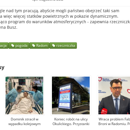
ągle nad tym pracują, abyście mogli państwo obejrzeć taki sam
, a więc więcej statków powietrznych w pokazie dynamicznym.
żąco program do warunków atmosferycznych - zapewnia rzeczniczk
ena Busz.
zacja
pogoda
Radom
rzeczniczka
sy
Dominik stracił w
Koniec robót na ulicy
Wraca problem Fab
wypadku kolejowym
Okulickiego. Przystanki
Broni w Radomiu. P
nogi. Pomagają mu
autobusowe wracają na
Konrad Frysztak (