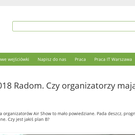
we wejściówki
Napisz do nas
Praca
Praca IT Warszawa
018 Radom. Czy organizatorzy maj
a organizatorów Air Show to mało powiedziane. Pada deszcz, prog
ne. Czy jest jakiś plan B?