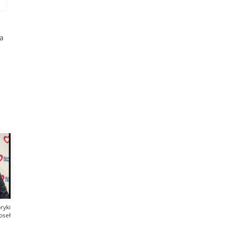
a
ryki
oseł
KO)