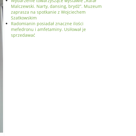
Wydarzenie towarzyszące wystawie „Rafał
Malczewski. Narty, dansing, brydż”. Muzeum
zaprasza na spotkanie z Wojciechem
Szatkowskim
Radomianin posiadał znaczne ilości
mefedronu i amfetaminy. Usiłował je
sprzedawać