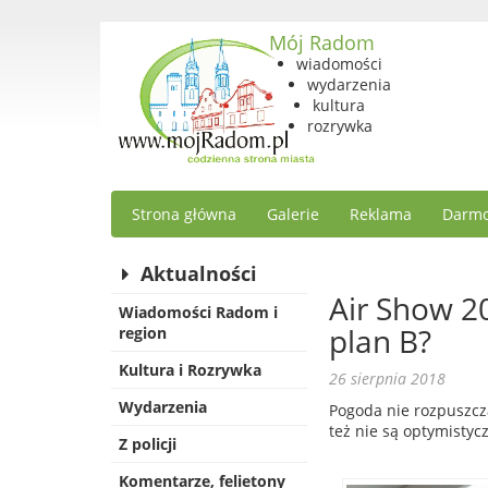
Mój Radom
wiadomości
wydarzenia
kultura
rozrywka
Strona główna
Galerie
Reklama
Darmo
Aktualności
Air Show 2
Wiadomości Radom i
plan B?
region
Kultura i Rozrywka
26 sierpnia 2018
Wydarzenia
Pogoda nie rozpuszcz
też nie są optymistycz
Z policji
Komentarze, felietony