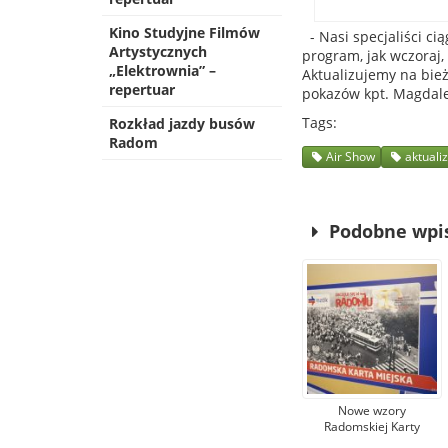
Kino Studyjne Filmów
- Nasi specjaliści ci
Artystycznych
program, jak wczoraj
„Elektrownia” –
Aktualizujemy na bie
repertuar
pokazów kpt. Magdal
Tags
Rozkład jazdy busów
Radom
Air Show
aktuali
Podobne wpi
Nowe wzory
Radomskiej Karty
Miejskiej. Upamiętniają