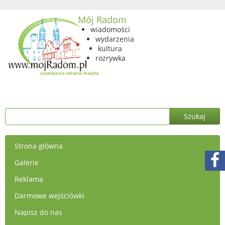
Mój Radom
wiadomości
wydarzenia
kultura
rozrywka
Strona główna
Galerie
Reklama
Darmowe wejściówki
Napisz do nas