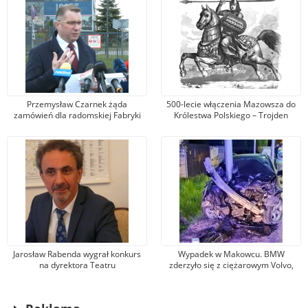
Przemysław Czarnek żąda
500-lecie włączenia Mazowsza do
zamówień dla radomskiej Fabryki
Królestwa Polskiego – Trojden
Broni. Zarząd firmy odpowiada, że
kandydat na premiera mówi
nieprawdę
Jarosław Rabenda wygrał konkurs
Wypadek w Makowcu. BMW
na dyrektora Teatru
zderzyło się z ciężarowym Volvo,
Powszechnego. To wieloletni aktor
samochód osobowy wjechał w słup
radomskiej sceny
oświetleniowy. Jedna osoba została
ranna