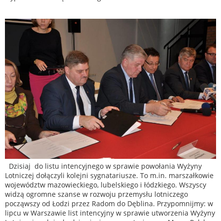
Dzisiaj do listu intencyjnego w sprawie powołania Wyżyny
Lotniczej dołączyli kolejni sygnatariusze. To m.in. marszałkowie
województw mazowieckiego, lubelskiego i łódzkiego. Wszyscy
widzą ogromne szanse w rozwoju przemysłu lotniczego
począwszy od Łodzi przez Radom do Dęblina. Przypomnijmy: w
lipcu w Warszawie list intencyjny w sprawie utworzenia Wyżyny