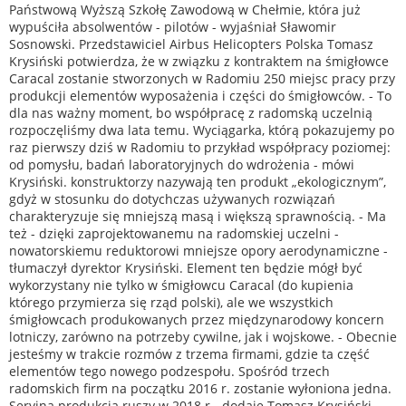
Państwową Wyższą Szkołę Zawodową w Chełmie, która już
wypuściła absolwentów - pilotów - wyjaśniał Sławomir
Sosnowski. Przedstawiciel Airbus Helicopters Polska Tomasz
Krysiński potwierdza, że w związku z kontraktem na śmigłowce
Caracal zostanie stworzonych w Radomiu 250 miejsc pracy przy
produkcji elementów wyposażenia i części do śmigłowców. - To
dla nas ważny moment, bo współpracę z radomską uczelnią
rozpoczęliśmy dwa lata temu. Wyciągarka, którą pokazujemy po
raz pierwszy dziś w Radomiu to przykład współpracy poziomej:
od pomysłu, badań laboratoryjnych do wdrożenia - mówi
Krysiński. konstruktorzy nazywają ten produkt „ekologicznym”,
gdyż w stosunku do dotychczas używanych rozwiązań
charakteryzuje się mniejszą masą i większą sprawnością. - Ma
też - dzięki zaprojektowanemu na radomskiej uczelni -
nowatorskiemu reduktorowi mniejsze opory aerodynamiczne -
tłumaczył dyrektor Krysiński. Element ten będzie mógł być
wykorzystany nie tylko w śmigłowcu Caracal (do kupienia
którego przymierza się rząd polski), ale we wszystkich
śmigłowcach produkowanych przez międzynarodowy koncern
lotniczy, zarówno na potrzeby cywilne, jak i wojskowe. - Obecnie
jesteśmy w trakcie rozmów z trzema firmami, gdzie ta część
elementów tego nowego podzespołu. Spośród trzech
radomskich firm na początku 2016 r. zostanie wyłoniona jedna.
Seryjna produkcja ruszy w 2018 r - dodaje Tomasz Krysiński.