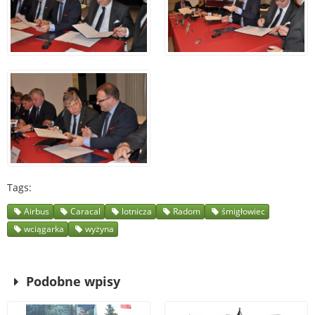
Tags
Airbus
Caracal
lotnicza
Radom
śmigłowiec
wciągarka
wyżyna
Podobne wpisy