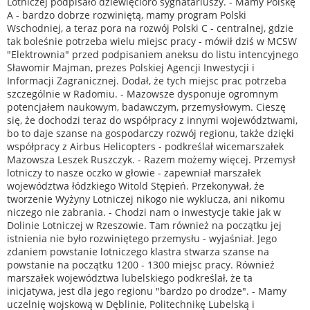
Lotniczej podpisało dziewięcioro sygnatariuszy. - Mamy Polskę
A - bardzo dobrze rozwiniętą, mamy program Polski
Wschodniej, a teraz pora na rozwój Polski C - centralnej, gdzie
tak boleśnie potrzeba wielu miejsc pracy - mówił dziś w MCSW
"Elektrownia" przed podpisaniem aneksu do listu intencyjnego
Sławomir Majman, prezes Polskiej Agencji Inwestycji i
Informacji Zagranicznej. Dodał, że tych miejsc prac potrzeba
szczególnie w Radomiu. - Mazowsze dysponuje ogromnym
potencjałem naukowym, badawczym, przemysłowym. Cieszę
się, że dochodzi teraz do współpracy z innymi województwami,
bo to daje szanse na gospodarczy rozwój regionu, także dzięki
współpracy z Airbus Helicopters - podkreślał wicemarszałek
Mazowsza Leszek Ruszczyk. - Razem możemy więcej. Przemysł
lotniczy to nasze oczko w głowie - zapewniał marszałek
województwa łódzkiego Witold Stępień. Przekonywał, że
tworzenie Wyżyny Lotniczej nikogo nie wyklucza, ani nikomu
niczego nie zabrania. - Chodzi nam o inwestycje takie jak w
Dolinie Lotniczej w Rzeszowie. Tam również na początku jej
istnienia nie było rozwiniętego przemysłu - wyjaśniał. Jego
zdaniem powstanie lotniczego klastra stwarza szanse na
powstanie na początku 1200 - 1300 miejsc pracy. Również
marszałek województwa lubelskiego podkreślał, że ta
inicjatywa, jest dla jego regionu "bardzo po drodze". - Mamy
uczelnię wojskową w Dęblinie, Politechnikę Lubelską i