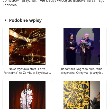
pomysłow - przyznał. - Ale kiedyś wrócę do malowania samego
Radomia.
Podobne wpisy
Nowa wystawa stała „Forte,
Radomska Nagroda Kulturalna
fortissimo” na Zamku w Szydłowcu.
przyznana. Otrzymali ją artyści,
Obejrzyj ją podczas majówki!
animatorzy, menadżerowie i
organizatorzy wydarzeń