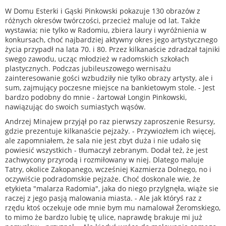
W Domu Esterki i Gąski Pinkowski pokazuje 130 obrazów z
różnych okresów twórczości, przecież maluje od lat. Także
wystawia; nie tylko w Radomiu, zbiera laury i wyróżnienia w
konkursach, choć najbardziej aktywny okres jego artystycznego
życia przypadł na lata 70. i 80. Przez kilkanaście zdradzał tajniki
swego zawodu, ucząc młodzież w radomskich szkołach
plastycznych. Podczas jubileuszowego wernisażu
zainteresowanie gości wzbudziły nie tylko obrazy artysty, ale i
sum, zajmujący poczesne miejsce na bankietowym stole. - Jest
bardzo podobny do mnie - żartował Longin Pinkowski,
nawiązując do swoich sumiastych wąsów.
Andrzej Minajew przyjął po raz pierwszy zaproszenie Resursy,
gdzie prezentuje kilkanaście pejzaży. - Przywiozłem ich więcej,
ale zapomniałem, że sala nie jest zbyt duża i nie udało się
powiesić wszystkich - tłumaczył zebranym. Dodał też, że jest
zachwycony przyrodą i rozmiłowany w niej. Dlatego maluje
Tatry, okolice Zakopanego, wcześniej Kazmierza Dolnego, no i
oczywiście podradomskie pejzaże. Choć doskonale wie, że
etykieta "malarza Radomia", jaka do niego przylgnęła, wiąże sie
raczej z jego pasją malowania miasta. - Ale jak któryś raz z
rzędu ktoś oczekuje ode mnie bym mu namalował Żeromskiego,
to mimo że bardzo lubię tę ulice, naprawdę brakuje mi już