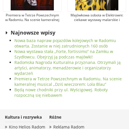
Premiera w Tetrze Powszechnym
Majówkowa sobota w Elektrowni:
w Radomiu. Na scenie kameralnej
ciekawe wystawy malarskie i
musical „Dziś wieczorem: Lola
projekcje filmowe w kinie
Blau”
studyjnym
Najnowsze wpisy
Nowa baza napraw pojazdów kolejowych w Radomiu
otwarta. Zostanie w niej zatrudnionych 160 osób
Nowa wystawa stała „Forte, fortissimo” na Zamku w
Szydłowcu. Obejrzyj ją podczas majówki!
Radomska Nagroda Kulturalna przyznana. Otrzymali ją
artyści, animatorzy, menadżerowie i organizatorzy
wydarzeń
Premiera w Tetrze Powszechnym w Radomiu. Na scenie
kameralnej musical „Dziś wieczorem: Lola Blau”
Będą nowe chodniki przy ul. Wyścigowej. Roboty
rozpoczną się niebawem
Kultura i rozrywka
Różne
Kino Helios Radom
Reklama Radom