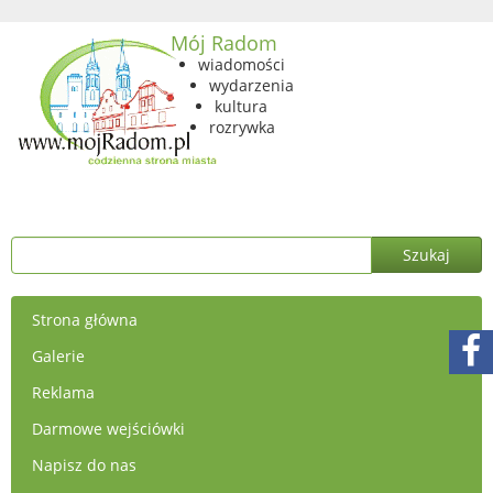
Mój Radom
wiadomości
wydarzenia
kultura
rozrywka
Strona główna
Galerie
Reklama
Darmowe wejściówki
Napisz do nas