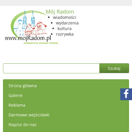
Mój Radom
wiadomości
wydarzenia
kultura
rozrywka
Strona główna
Galerie
Reklama
Darmowe wejściówki
Napisz do nas