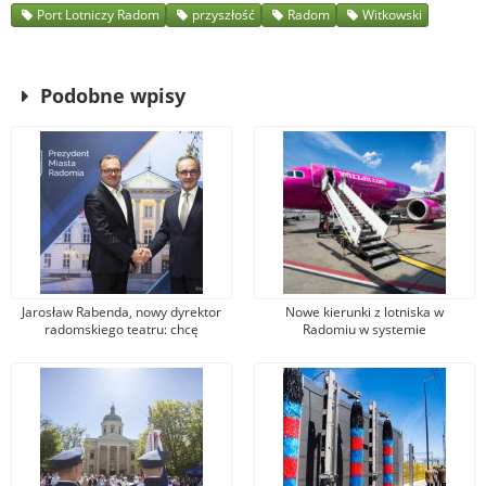
Port Lotniczy Radom
przyszłość
Radom
Witkowski
Podobne wpisy
Jarosław Rabenda, nowy dyrektor
Nowe kierunki z lotniska w
radomskiego teatru: chcę
Radomiu w systemie
przyciągnąć jak największą
rezerwacyjnym Wizz Aira, w tym do
publiczność
Londynu. Ale… szybko znikły