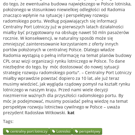
do tego, że ewentualna budowa największego w Polsce lotniska,
położonego w stosunkowo niewielkiej odległości od Radomia
znacząco wpłynie na sytuację i perspektywy rozwoju
radomskiego portu. Według pojawiających się informacji
Centralny Port Lotniczy już w pierwszych latach działalności
miałby być przygotowany na obsługę nawet 50 mln pasażerów
rocznie. W konsekwencji, w naturalny sposób może się
zmniejszyć zainteresowanie korzystaniem z oferty innych
portów położonych w centralnej Polsce. Dlatego władze
Radomia wystąpią o pełną informację na temat planów budowy
CPL oraz wizji organizacji rynku lotniczego w Polsce. To dane
niezbędne do tego, by móc dostosować do nowej sytuacji
strategię rozwoju radomskiego portu". – Centralny Port Lotniczy
miałby wprawdzie powstać dopiero za 10 lat, ale już teraz
musimy wiedzieć, jak wygląda rządowy pomysł na kształt rynku
lotniczego w naszym kraju. Przed nami wiele decyzji
niezmiernie ważnych dla przyszłości radomskiego portu. By
móc je podejmować, musimy posiadać pełną wiedzę na temat
perspektyw rozwoju lotnictwa cywilnego w Polsce – uważa
prezydent Radosław Witkowski.
kat
Tags
centralny port lotniczy
Lotnisko
perspektywy