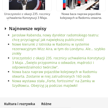
Uroczystości z okazji 235. rocznicy
Nowa baza napraw pojazdów
uchwalenia Konstytucji 3 Maja.
kolejowych w Radomiu otwarta.
„Święto przypomina o odwadze,
Zostanie w niej zatrudnionych 160
mądrości i odpowiedzialności
osób
Najnowsze wpisy
twórców”.
Jarosław Rabenda, nowy dyrektor radomskiego teatru:
chcę przyciągnąć jak największą publiczność
Nowe kierunki z lotniska w Radomiu w systemie
rezerwacyjnym Wizz Aira, w tym do Londynu. Ale… szybko
znikły
Uroczystości z okazji 235. rocznicy uchwalenia Konstytucji
3 Maja. „Święto przypomina o odwadze, mądrości i
odpowiedzialności twórców”.
Nowa baza napraw pojazdów kolejowych w Radomiu
otwarta. Zostanie w niej zatrudnionych 160 osób
Nowa wystawa stała „Forte, fortissimo” na Zamku w
Szydłowcu. Obejrzyj ją podczas majówki!
Kultura i rozrywka
Różne