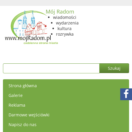
Mój Radom
wiadomości
wydarzenia
kultura
rozrywka
Strona główna
Galerie
Reklama
Darmowe wejściówki
Napisz do nas