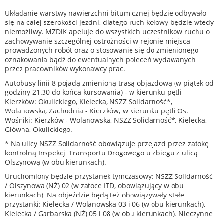
Układanie warstwy nawierzchni bitumicznej będzie odbywało
się na całej szerokości jezdni, dlatego ruch kołowy będzie wtedy
niemożliwy. MZDiK apeluje do wszystkich uczestników ruchu o
zachowywanie szczególnej ostrożności w rejonie miejsca
prowadzonych robót oraz o stosowanie się do zmienionego
oznakowania bądź do ewentualnych poleceń wydawanych
przez pracowników wykonawcy prac.
Autobusy linii 8 pojadą zmienioną trasą objazdową (w piątek od
godziny 21.30 do końca kursowania) - w kierunku pętli
Kierzków: Okulickiego, Kielecka, NSZZ Solidarność*,
Wolanowska, Zachodnia - Kierzków; w kierunku pętli Os.
Wośniki: Kierzków - Wolanowska, NSZZ Solidarność*, Kielecka,
Główna, Okulickiego.
* Na ulicy NSZZ Solidarność obowiązuje przejazd przez zatokę
kontrolną Inspekcji Transportu Drogowego u zbiegu z ulicą
Olszynową (w obu kierunkach).
Uruchomiony będzie przystanek tymczasowy: NSZZ Solidarność
/ Olszynowa (NŻ) 02 (w zatoce ITD, obowiązujący w obu
kierunkach). Na objeździe będą też obowiązywały stałe
przystanki: Kielecka / Wolanowska 03 i 06 (w obu kierunkach),
Kielecka / Garbarska (NŻ) 05 i 08 (w obu kierunkach). Nieczynne