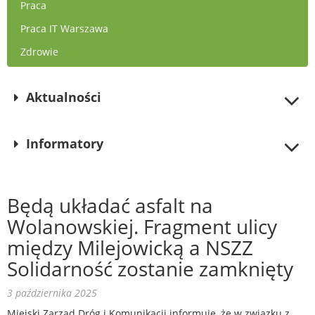
Praca
Praca IT Warszawa
Zdrowie
Aktualności
Informatory
Będą układać asfalt na
Wolanowskiej. Fragment ulicy
między Milejowicką a NSZZ
Solidarność zostanie zamknięty
3 października 2025
Miejski Zarząd Dróg i Komunikacji informuje, że w związku z