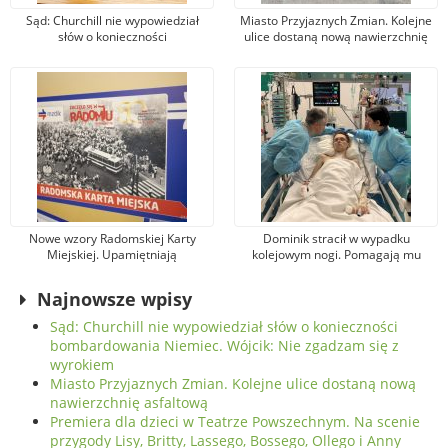
Sąd: Churchill nie wypowiedział
Miasto Przyjaznych Zmian. Kolejne
słów o konieczności
ulice dostaną nową nawierzchnię
bombardowania Niemiec. Wójcik:
asfaltową
Nie zgadzam się z wyrokiem
Nowe wzory Radomskiej Karty
Dominik stracił w wypadku
Miejskiej. Upamiętniają
kolejowym nogi. Pomagają mu
wydarzenia z robotniczego
tysiące osób, jeden z darczyńców
protestu w czerwcu 1976 r.
przekazał na leczenie 100 tys. zł!
Najnowsze wpisy
Sąd: Churchill nie wypowiedział słów o konieczności
bombardowania Niemiec. Wójcik: Nie zgadzam się z
wyrokiem
Miasto Przyjaznych Zmian. Kolejne ulice dostaną nową
nawierzchnię asfaltową
Premiera dla dzieci w Teatrze Powszechnym. Na scenie
przygody Lisy, Britty, Lassego, Bossego, Ollego i Anny