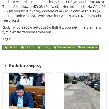
będą przystanki: Topiel / Śliska (NŻ) 01 i 02 (w obu kierunkach),
Topiel / Miodowa (NŻ) 03 i 04 (w obu kierunkach), Kozia Góra 01
i 02 (w obu kierunkach), Wolanowska / Milejowicka 05 i 06 (w
obu kierunkach) oraz Wolanowska / Areszt (NŻ) 07 i 08 (w obu
kierunkach).
Godziny odjazdów autobusów linii 8 z obu pętli nie ulegną w
tym okresie żadnym zmianom.
Tags
MZDiK
Radom
roboty
Wolanowska
zamknięcie
Podobne wpisy