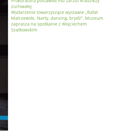
Prokuratura postawiła mu zarzut kradzieży
zuchwałej
Wydarzenie towarzyszące wystawie „Rafał
Malczewski. Narty, dansing, brydż”. Muzeum
zaprasza na spotkanie z Wojciechem
Szatkowskim