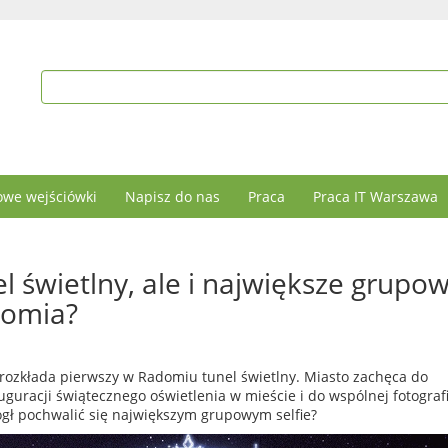
we wejściówki
Napisz do nas
Praca
Praca IT Warszawa
l świetlny, ale i największe grupo
domia?
rozkłada pierwszy w Radomiu tunel świetlny. Miasto zachęca do
uguracji świątecznego oświetlenia w mieście i do wspólnej fotografi
ł pochwalić się największym grupowym selfie?