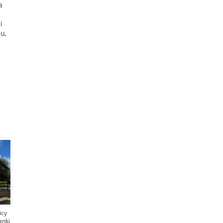
a
i
u,
icy
anki