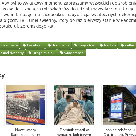
i. Aby był to wyjątkowy moment, zapraszamy wszystkich do zrobieni
ego selfie! - zachęca mieszkańców do udziału w wydarzeniu Urząd
 swoim fanpage na Facebooku. Inauguracja świątecznych dekoracj
a o godz. 18. Tunel świetlny, który po raz pierwszy stanie w Radomi
eptaku ul. Żeromskiego kat
dekoracja
Facebook
iluminacja
magistrat
Radom
selfie
tunel świetlny
urząd miejski
wiadomości
sy
Nowe wzory
Dominik stracił w
Koniec robót na ul
Radomskiej Karty
wypadku kolejowym
Okulickiego. Przyst