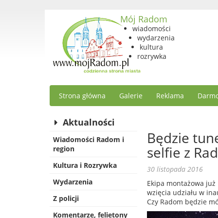
Mój Radom
wiadomości
wydarzenia
kultura
rozrywka
Strona główna
Galerie
Reklama
Darmo
Aktualności
Będzie tune
Wiadomości Radom i
selfie z Ra
region
Kultura i Rozrywka
30 listopada 2016
Wydarzenia
Ekipa montażowa już 
wzięcia udziału w ina
Z policji
Czy Radom będzie móg
Komentarze, felietony