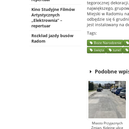
tegorocznej dekoracj
największego, grupow
Kino Studyjne Filmów
Miejski w Radomiu na
Artystycznych
odbędzie się 6 grudni
„Elektrownia” –
jest instalowany na d
repertuar
Tags
Rozkład jazdy busów
Radom
Boże Narodzenie
święta
tunel
Podobne wpi
Miasto Przyjaznych
Zmian. Kolejne ulice