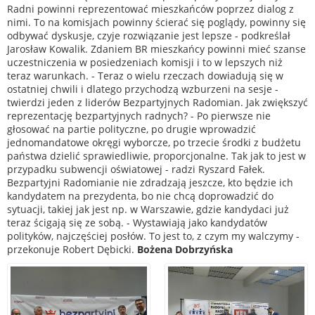
Radni powinni reprezentować mieszkańców poprzez dialog z
nimi. To na komisjach powinny ścierać się poglądy, powinny się
odbywać dyskusje, czyje rozwiązanie jest lepsze - podkreślał
Jarosław Kowalik. Zdaniem BR mieszkańcy powinni mieć szanse
uczestniczenia w posiedzeniach komisji i to w lepszych niż
teraz warunkach. - Teraz o wielu rzeczach dowiadują się w
ostatniej chwili i dlatego przychodzą wzburzeni na sesje -
twierdzi jeden z liderów Bezpartyjnych Radomian. Jak zwiększyć
reprezentację bezpartyjnych radnych? - Po pierwsze nie
głosować na partie polityczne, po drugie wprowadzić
jednomandatowe okręgi wyborcze, po trzecie środki z budżetu
państwa dzielić sprawiedliwie, proporcjonalne. Tak jak to jest w
przypadku subwencji oświatowej - radzi Ryszard Fałek.
Bezpartyjni Radomianie nie zdradzają jeszcze, kto będzie ich
kandydatem na prezydenta, bo nie chcą doprowadzić do
sytuacji, takiej jak jest np. w Warszawie, gdzie kandydaci już
teraz ścigają się ze sobą. - Wystawiają jako kandydatów
polityków, najczęściej posłów. To jest to, z czym my walczymy -
przekonuje Robert Dębicki.
Bożena Dobrzyńska