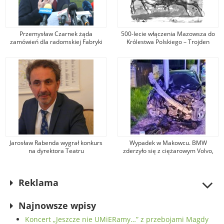
Przemysław Czarnek żąda
500-lecie włączenia Mazowsza do
zamówień dla radomskiej Fabryki
Królestwa Polskiego – Trojden
Broni. Zarząd firmy odpowiada, że
kandydat na premiera mówi
nieprawdę
Jarosław Rabenda wygrał konkurs
Wypadek w Makowcu. BMW
na dyrektora Teatru
zderzyło się z ciężarowym Volvo,
Powszechnego. To wieloletni aktor
samochód osobowy wjechał w słup
radomskiej sceny
oświetleniowy. Jedna osoba została
ranna
Reklama
Najnowsze wpisy
Koncert „Jeszcze nie UMiERamy…” z przebojami Magdy