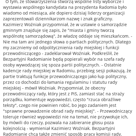
O tym, że stowarzyszenia stworzą wspólne listy wyborcze i
wystawia wspólnego kandydata na prezydenta Radomia było
wiadomo od miesiąca, ale dopiero dzisiaj liderzy organizacji
zaprezentowali dziennikarzom nazwę i znak graficzny.
Kazimierz Woźniak przypomniał, że w ustawie o samorządzie
gminnym znajduje się zapis, że "miasta i gminy tworzą
wspólnotę samorządową", że władzę oddaje się mieszkańcom. -
Nie ma tam ani jednego słowa o partiach politycznych. Dlatego
my zaczniemy od odpolitycznienia rady miejskiej i funkcji
przewodniczącego - zadeklarował Woźniak. Podkreślił, że
Bezpartyjni Radomianie będą popierali wybór na szefa rady
osoby wywodzącej się spoza partii politycznych. - Ostatnie
kadencje rady miejskiej w Radomiu, przebieg sesji pokazują, że
partie traktują funkcje przewodniczącego jako łup polityczny,
przez co dochodzi do łamania regulaminu i statutu rady
miejskiej - mówił Woźniak. Przypomniał, że obecny
przewodniczący rady, który jest z PiS, zamiast stać na straży
porządku, komentuje wypowiedzi, często "rzuca obraźliwe
teksty", czego nie powinien robić, bo jego zadaniem jest
"sprawne prowadzenie obrad rady miejskiej". - Przewodniczący
toleruje również wypowiedzi nie na temat, nie przywołuje ich,
by mówili do rzeczy, pozwala na zabieranie głosu poza
kolejnością - wymieniał Kazimierz Woźniak. Bezpartyjni
Radomianie chcą także zmienić sposób pracy komisji rady.