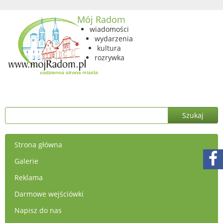
Mój Radom
wiadomości
wydarzenia
kultura
rozrywka
Strona główna
Galerie
Reklama
Darmowe wejściówki
Napisz do nas