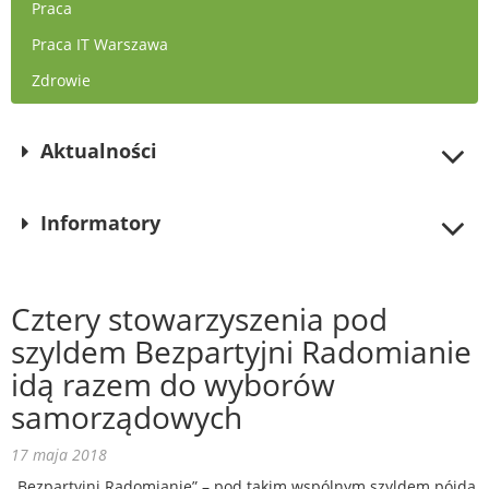
Praca
Praca IT Warszawa
Zdrowie
Aktualności
Informatory
Cztery stowarzyszenia pod
szyldem Bezpartyjni Radomianie
idą razem do wyborów
samorządowych
17 maja 2018
„Bezpartyjni Radomianie” – pod takim wspólnym szyldem pójdą