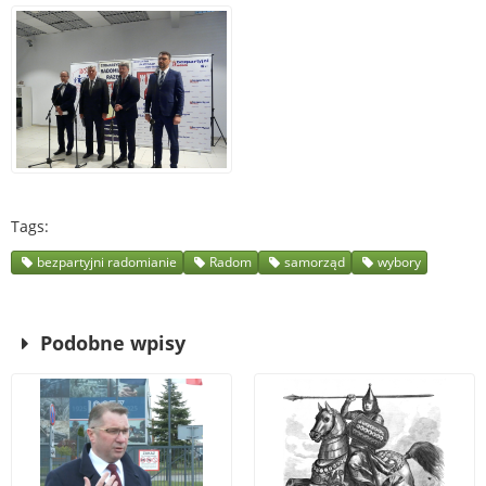
Tags
bezpartyjni radomianie
Radom
samorząd
wybory
Podobne wpisy