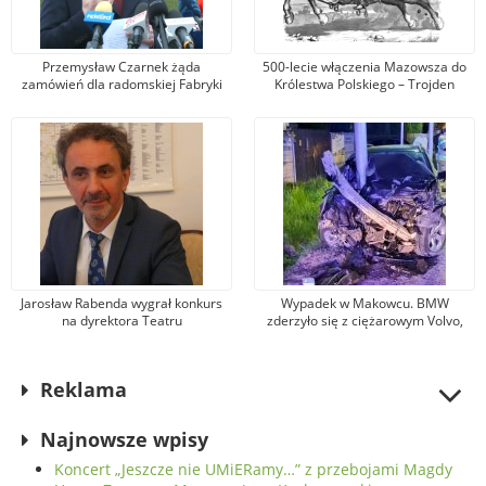
Przemysław Czarnek żąda
500-lecie włączenia Mazowsza do
zamówień dla radomskiej Fabryki
Królestwa Polskiego – Trojden
Broni. Zarząd firmy odpowiada, że
kandydat na premiera mówi
nieprawdę
Jarosław Rabenda wygrał konkurs
Wypadek w Makowcu. BMW
na dyrektora Teatru
zderzyło się z ciężarowym Volvo,
Powszechnego. To wieloletni aktor
samochód osobowy wjechał w słup
radomskiej sceny
oświetleniowy. Jedna osoba została
ranna
Reklama
Najnowsze wpisy
Koncert „Jeszcze nie UMiERamy…” z przebojami Magdy