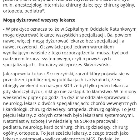
m.in. anestezjolog, internista, chirurg dziecięcy, chirurg ogólny,
ortopeda, pediatra".
Mogą dyżurować wszyscy lekarze
- W praktyce oznacza to, że w Szpitalnym Oddziale Ratunkowym
mogą dyżurować lekarze wszystkich specjalizacji. Ba, powiem
nawet więcej: mogą dyżurować lekarze bez specjalizacji, a
nawet rezydenci. Oczywiście pod jednym warunkiem
wynikającym właśnie z tego rozporządzenia: muszą być pod
nadzorem lekarza systemowego, czyli o powyższych
specjalizacjach - tłumaczy wiceprezes Skrzeczyński.
Jak zapewnia Łukasz Skrzeczyński, zarzut który pojawia się w
przestrzeni publicznej, w publikacjach i artykułach, że w
ubiegły weekend na naszym SOR-ze był tylko jeden lekarz, a
gdy skończył dyżur, nikt go nie zastąpił. to kłamstwo. W miniony
weekend w piątek po godz. 15 dyżur w oddziale sprawowali:
neurolog, lekarz o dwóch specjalizacjach: chorób wewnętrznych
i kardiologii, chirurg dziecięcy, ortopeda, chirurg ogólny. To jest
pięciu lekarzy, z których czterech było lekarzami systemowymi.
Natomiast w sobotę i w niedzielę na SOR-ze pracowali:
pediatra, neurolog, kardiochirurg, chirurg dziecięcy, chirurg
ogólny, ortopeda. To jest sześciu lekarzy, z czego trzech jako
lekarze systemowi - wylicza wiceprezes MSS. Dodaje, że