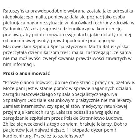
Ratuszyńska prawdopodobnie wybrana została jako adresatka
niepokojącego maila, ponieważ dała się poznać jako osoba
piętnująca naganne sytuacje w placówkach ochrony zdrowia w
Radomiu. Wczoraj zaprosiła dziennikarzy na konferencję
prasową, aby poinformować o sygnałach, jakie dotarły do niej
od anonimowej osoby, prawdopodobnie pracującej w
Mazowieckim Szpitalu Specjalistycznym. Marta Ratuszyńska
przeczytała dziennikarzom treść maila, zastrzegając, że sama
nie ma możliwości zweryfikowania prawdziwości zawartych w
nim informacji.
Prosi o anonimowość
"Proszę o anonimowość, bo nie chcę stracić pracy na Józefowie.
Może pani jest w stanie pomóc w sprawie nagannych działań
zarządu Mazowieckiego Szpitala Specjalistycznego. Na
Szpitalnym Oddziale Ratunkowym praktycznie nie ma lekarzy.
Zamiast internistów, czy specjalistów medycyny ratunkowej
przyjmuje kardiochirurg. Lekarze odeszli ze względu na
zarządzanie szpitalem przez Polskie Stronnictwo Ludowe.
Zbliża się weekend i z tego co wiem, brakuje lekarzy. Dobro
pacjentów jest najważniejsze. 1 listopada dyżur pełnił
kardiochirurg. Przecież to szaleństwo."