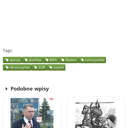
Tags
dyżury
Józefów
MSS
Radom
ratuszyńska
skrzeczyński
SOR
szpital
Podobne wpisy