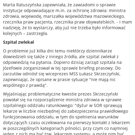
Marta Ratuszyńska zapewniała, że zawiadomi o sprawie
instytucje odpowiadające m.in. za ochronę zdrowia: ministra
zdrowia, wojewodę, marszałka województwa mazowieckiego,
rzecznika praw pacjenta, rzecznika praw obywatelskich. - I mam
nadzieję, że to wystarczy, aby już nie trzeba było informować
kolejnych – zastrzegła.
Szpital zwlekał
O problemie już kilka dni temu niektórzy dziennikarze
dowiedzieli się także z innego źródła, ale szpital zwlekał z
odpowiedzią na pytania. Dopiero dzisiaj zarząd szpitala na
Józefowie zorganizował w tej sprawie briefing prasowy. Do
zarzutów odniósł się wiceprezes MSS Łukasz Skrzeczyński,
zapewniając, że opisane w prasie sytuacje "nie mają nic
wspólnego z prawdą".
Wyjaśniając problematyczne kwestie prezes Skrzeczyński
powołał się na rozporządzenie ministra zdrowia w sprawie
szpitalnego oddziału ratunkowego: "dyżur w SOR sprawują
lekarze w liczbie niezbędnej do zabezpieczenia prawidłowego
funkcjonowania oddziału, w tym do spełnienia warunków
dotyczących czasu oczekiwania na pierwszy kontakt z lekarzem
w poszczególnych kategoriach pilności, przy czym co najmniej
jeden z nich ma być tzw. lekarzem systemu, a może nim być