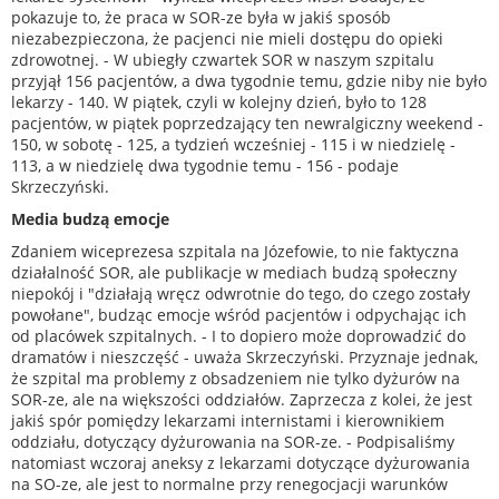
pokazuje to, że praca w SOR-ze była w jakiś sposób
niezabezpieczona, że pacjenci nie mieli dostępu do opieki
zdrowotnej. - W ubiegły czwartek SOR w naszym szpitalu
przyjął 156 pacjentów, a dwa tygodnie temu, gdzie niby nie było
lekarzy - 140. W piątek, czyli w kolejny dzień, było to 128
pacjentów, w piątek poprzedzający ten newralgiczny weekend -
150, w sobotę - 125, a tydzień wcześniej - 115 i w niedzielę -
113, a w niedzielę dwa tygodnie temu - 156 - podaje
Skrzeczyński.
Media budzą emocje
Zdaniem wiceprezesa szpitala na Józefowie, to nie faktyczna
działalność SOR, ale publikacje w mediach budzą społeczny
niepokój i "działają wręcz odwrotnie do tego, do czego zostały
powołane", budząc emocje wśród pacjentów i odpychając ich
od placówek szpitalnych. - I to dopiero może doprowadzić do
dramatów i nieszczęść - uważa Skrzeczyński. Przyznaje jednak,
że szpital ma problemy z obsadzeniem nie tylko dyżurów na
SOR-ze, ale na większości oddziałów. Zaprzecza z kolei, że jest
jakiś spór pomiędzy lekarzami internistami i kierownikiem
oddziału, dotyczący dyżurowania na SOR-ze. - Podpisaliśmy
natomiast wczoraj aneksy z lekarzami dotyczące dyżurowania
na SO-ze, ale jest to normalne przy renegocjacji warunków