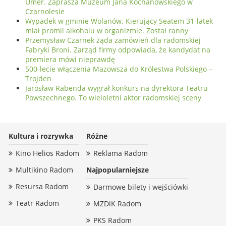
Umer. Zaprasza Muzeum Jana Kochanowskiego w
Czarnolesie
Wypadek w gminie Wolanów. Kierujący Seatem 31-latek
miał promil alkoholu w organizmie. Został ranny
Przemysław Czarnek żąda zamówień dla radomskiej
Fabryki Broni. Zarząd firmy odpowiada, że kandydat na
premiera mówi nieprawdę
500-lecie włączenia Mazowsza do Królestwa Polskiego –
Trojden
Jarosław Rabenda wygrał konkurs na dyrektora Teatru
Powszechnego. To wieloletni aktor radomskiej sceny
Kultura i rozrywka
Różne
Kino Helios Radom
Reklama Radom
Multikino Radom
Najpopularniejsze
Resursa Radom
Darmowe bilety i wejściówki
Teatr Radom
MZDiK Radom
PKS Radom