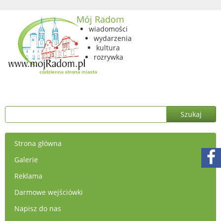
Mój Radom
wiadomości
wydarzenia
kultura
rozrywka
Strona główna
Galerie
Reklama
Darmowe wejściówki
Napisz do nas