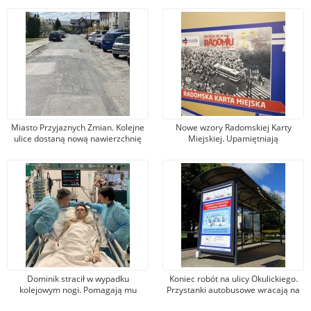
Miasto Przyjaznych Zmian. Kolejne
Nowe wzory Radomskiej Karty
ulice dostaną nową nawierzchnię
Miejskiej. Upamiętniają
asfaltową
wydarzenia z robotniczego
protestu w czerwcu 1976 r.
Dominik stracił w wypadku
Koniec robót na ulicy Okulickiego.
kolejowym nogi. Pomagają mu
Przystanki autobusowe wracają na
tysiące osób, jeden z darczyńców
dawne miejsce