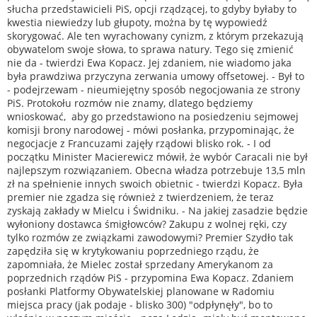
słucha przedstawicieli PiS, opcji rządzącej, to gdyby byłaby to
kwestia niewiedzy lub głupoty, można by tę wypowiedź
skorygować. Ale ten wyrachowany cynizm, z którym przekazują
obywatelom swoje słowa, to sprawa natury. Tego się zmienić
nie da - twierdzi Ewa Kopacz. Jej zdaniem, nie wiadomo jaka
była prawdziwa przyczyna zerwania umowy offsetowej. - Był to
- podejrzewam - nieumiejętny sposób negocjowania ze strony
PiS. Protokołu rozmów nie znamy, dlatego będziemy
wnioskować, aby go przedstawiono na posiedzeniu sejmowej
komisji brony narodowej - mówi posłanka, przypominając, że
negocjacje z Francuzami zajęły rządowi blisko rok. - I od
początku Minister Macierewicz mówił, że wybór Caracali nie był
najlepszym rozwiązaniem. Obecna władza potrzebuje 13,5 mln
zł na spełnienie innych swoich obietnic - twierdzi Kopacz. Była
premier nie zgadza się również z twierdzeniem, że teraz
zyskają zakłady w Mielcu i Świdniku. - Na jakiej zasadzie będzie
wyłoniony dostawca śmigłowców? Zakupu z wolnej ręki, czy
tylko rozmów ze związkami zawodowymi? Premier Szydło tak
zapędziła się w krytykowaniu poprzedniego rządu, że
zapomniała, że Mielec został sprzedany Amerykanom za
poprzednich rządów PiS - przypomina Ewa Kopacz. Zdaniem
posłanki Platformy Obywatelskiej planowane w Radomiu
miejsca pracy (jak podaje - blisko 300) "odpłynęły", bo to