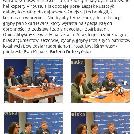
właśnie w naszym mieście - poza Łodzią- miały być montowane
helikoptery Airbusa, a jak dodaje poseł Leszek Ruszczyk -
dałoby to dostęp do najnowocześniejszej technologii, z
kosmiczną włącznie. - Nie byłoby teraz żadnych spekulacji,
gdyby pan Skurkiewicz, który wyrasta na specjalistę od
obronności, przedstawił zapis negocjacji z Airbusem.
Opieralibyśmy się wtedy na faktach. A tak to jest cyniczna gra i
brak argumentów. Uczciwiej byłoby, gdyby ktoś z tych patriotów
lokalnych powiedział radomianom, "oszukiwaliśmy was" -
podkreśla Ewa Kopacz.
Bożena Dobrzyńska