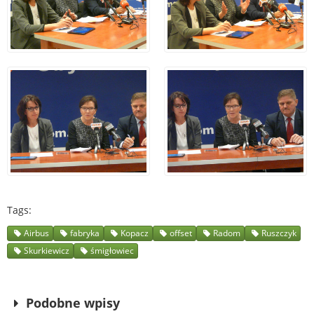
Tags
Airbus
fabryka
Kopacz
offset
Radom
Ruszczyk
Skurkiewicz
śmigłowiec
Podobne wpisy