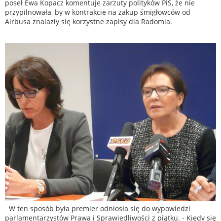
poseł Ewa Kopacz komentuje zarzuty polityków PiS, że nie
przypilnowała, by w kontrakcie na zakup śmigłowców od
Airbusa znalazły się korzystne zapisy dla Radomia.
W ten sposób była premier odniosła się do wypowiedzi
parlamentarzystów Prawa i Sprawiedliwości z piątku. - Kiedy się