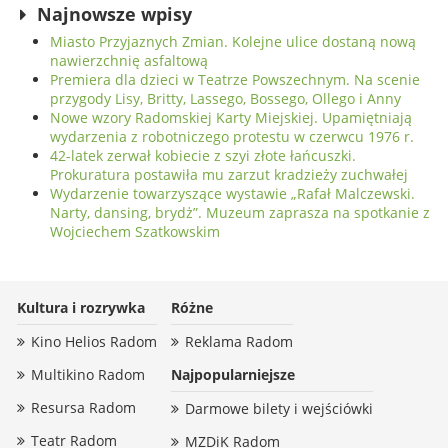
przekazał na leczenie 100 tys. zł!
Najnowsze wpisy
Miasto Przyjaznych Zmian. Kolejne ulice dostaną nową
nawierzchnię asfaltową
Premiera dla dzieci w Teatrze Powszechnym. Na scenie
przygody Lisy, Britty, Lassego, Bossego, Ollego i Anny
Nowe wzory Radomskiej Karty Miejskiej. Upamiętniają
wydarzenia z robotniczego protestu w czerwcu 1976 r.
42-latek zerwał kobiecie z szyi złote łańcuszki.
Prokuratura postawiła mu zarzut kradzieży zuchwałej
Wydarzenie towarzyszące wystawie „Rafał Malczewski.
Narty, dansing, brydż”. Muzeum zaprasza na spotkanie z
Wojciechem Szatkowskim
Kultura i rozrywka
Różne
Kino Helios Radom
Reklama Radom
Multikino Radom
Najpopularniejsze
Resursa Radom
Darmowe bilety i wejściówki
Teatr Radom
MZDiK Radom