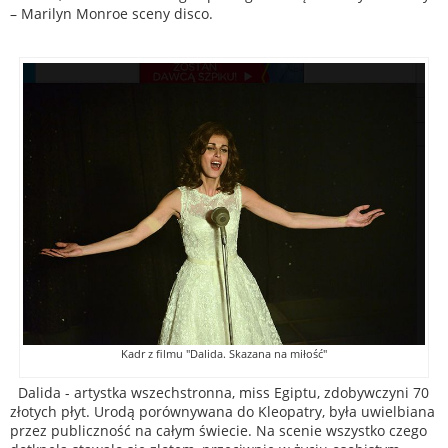
– Marilyn Monroe sceny disco.
Kadr z filmu "Dalida. Skazana na miłość"
Dalida - artystka wszechstronna, miss Egiptu, zdobywczyni 70
złotych płyt. Urodą porównywana do Kleopatry, była uwielbiana
przez publiczność na całym świecie. Na scenie wszystko czego