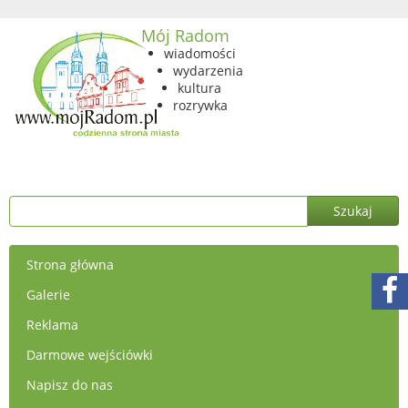
Mój Radom
wiadomości
wydarzenia
kultura
rozrywka
Strona główna
Galerie
Reklama
Darmowe wejściówki
Napisz do nas