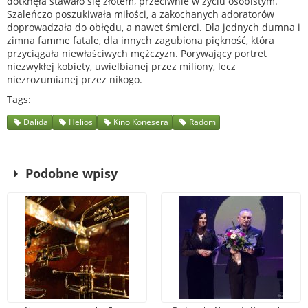
dotknęła stawało się złotem, przeciwnie w życiu osobistym.
Szaleńczo poszukiwała miłości, a zakochanych adoratorów
doprowadzała do obłędu, a nawet śmierci. Dla jednych dumna i
zimna famme fatale, dla innych zagubiona piękność, która
przyciągała niewłaściwych mężczyzn. Porywający portret
niezwykłej kobiety, uwielbianej przez miliony, lecz
niezrozumianej przez nikogo.
Tags
Dalida
Helios
Kino Konesera
Radom
Podobne wpisy