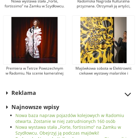
Nowa wystawa stała „Forte,
Radomska Nagroda Kulturalna
fortissimo” na Zamku w Szydłowcu.
przyznana. Otrzymali ją artyści,
Obejrzyj ją podczas majówki!
animatorzy, menadżerowie i
organizatorzy wydarzeń
Premiera w Tetrze Powszechnym
Majówkowa sobota w Elektrowni:
w Radomiu. Na scenie kameralnej
ciekawe wystawy malarskie i
musical „Dziś wieczorem: Lola
projekcje filmowe w kinie
Blau”
studyjnym
Reklama
Najnowsze wpisy
Nowa baza napraw pojazdów kolejowych w Radomiu
otwarta. Zostanie w niej zatrudnionych 160 osób
Nowa wystawa stała „Forte, fortissimo” na Zamku w
Szydłowcu. Obejrzyj ją podczas majówki!