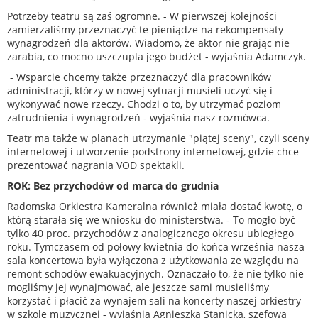
Potrzeby teatru są zaś ogromne. - W pierwszej kolejności
zamierzaliśmy przeznaczyć te pieniądze na rekompensaty
wynagrodzeń dla aktorów. Wiadomo, że aktor nie grając nie
zarabia, co mocno uszczupla jego budżet - wyjaśnia Adamczyk.
- Wsparcie chcemy także przeznaczyć dla pracowników
administracji, którzy w nowej sytuacji musieli uczyć się i
wykonywać nowe rzeczy. Chodzi o to, by utrzymać poziom
zatrudnienia i wynagrodzeń - wyjaśnia nasz rozmówca.
Teatr ma także w planach utrzymanie "piątej sceny", czyli sceny
internetowej i utworzenie podstrony internetowej, gdzie chce
prezentować nagrania VOD spektakli.
ROK: Bez przychodów od marca do grudnia
Radomska Orkiestra Kameralna również miała dostać kwotę, o
którą starała się we wniosku do ministerstwa. - To mogło być
tylko 40 proc. przychodów z analogicznego okresu ubiegłego
roku. Tymczasem od połowy kwietnia do końca września nasza
sala koncertowa była wyłączona z użytkowania ze względu na
remont schodów ewakuacyjnych. Oznaczało to, że nie tylko nie
mogliśmy jej wynajmować, ale jeszcze sami musieliśmy
korzystać i płacić za wynajem sali na koncerty naszej orkiestry
w szkole muzycznej - wyjaśnia Agnieszka Stanicka, szefowa