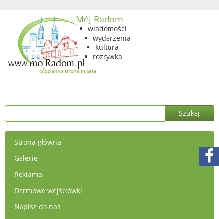
Mój Radom
wiadomości
wydarzenia
kultura
rozrywka
Strona główna
Galerie
Reklama
Darmowe wejściówki
Napisz do nas