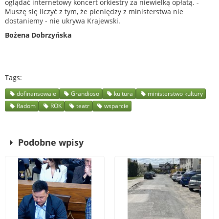
oglądać internetowy koncert orkiestry za niewielką opłatą. -
Muszę się liczyć z tym, że pieniędzy z ministerstwa nie
dostaniemy - nie ukrywa Krajewski.
Bożena Dobrzyńska
Tags
dofinansowaie
Grandioso
kultura
ministerstwo kultury
Radom
ROK
teatr
wsparcie
Podobne wpisy