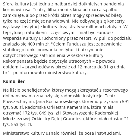
Sfera kultury jest jedna z najbardziej dotkniętych pandemią
koronawirusa. Teatry, filharmonie, kina od marca są albo
zamknięte, albo przez krótki okres mogły sprzedawać bilety
tylko na część miejsc na widowni. Nie odbywają się koncerty,
wystawy. Instytucje kultury liczą straty w milionach złotych. W
tej sytuacji ratunkiem - częściowym - miał być Fundusz
Wsparcia Kultury uruchomiony przez resort. W puli do podziału
znalazło się 400 mln zł. "Celem Funduszu jest zapewnienie
stabilnego funkcjonowania instytucji i utrzymanie
dotychczasowego zatrudnienia w sektorze kultury.
Rekompensata będzie dotyczyła utraconych – z powodu
epidemii – przychodów w okresie od 12 marca do 31 grudnia
br" - poinformowało ministerstwo kultury.
Komu, ile?
Na liście beneficjentów, którzy mogą skorzystać z resortowego
dofinansowania znalazły się radomskie instytucje: Teatr
Powszechny im. Jana Kochanowskiego, któremu przyznano 591
tys. 900 zł, Radomska Orkiestra Kameralna, która miała
otrzymać 172 tys. 649 tys. zł i Stowarzyszenie Radomskiej
Młodzieżowej Orkiestry Dętej Grandioso, które miało dostać 21
tys. 553 tys. zł.
Ministerstwo kultury uznało również, że poza instytucjami,