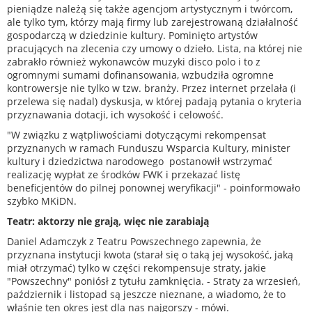
pieniądze należą się także agencjom artystycznym i twórcom,
ale tylko tym, którzy mają firmy lub zarejestrowaną działalność
gospodarczą w dziedzinie kultury. Pominięto artystów
pracujących na zlecenia czy umowy o dzieło. Lista, na której nie
zabrakło również wykonawców muzyki disco polo i to z
ogromnymi sumami dofinansowania, wzbudziła ogromne
kontrowersje nie tylko w tzw. branży. Przez internet przelała (i
przelewa się nadal) dyskusja, w której padają pytania o kryteria
przyznawania dotacji, ich wysokość i celowość.
"W związku z wątpliwościami dotyczącymi rekompensat
przyznanych w ramach Funduszu Wsparcia Kultury, minister
kultury i dziedzictwa narodowego postanowił wstrzymać
realizację wypłat ze środków FWK i przekazać listę
beneficjentów do pilnej ponownej weryfikacji" - poinformowało
szybko MKiDN.
Teatr: aktorzy nie grają, więc nie zarabiają
Daniel Adamczyk z Teatru Powszechnego zapewnia, że
przyznana instytucji kwota (starał się o taką jej wysokość, jaką
miał otrzymać) tylko w części rekompensuje straty, jakie
"Powszechny" poniósł z tytułu zamknięcia. - Straty za wrzesień,
październik i listopad są jeszcze nieznane, a wiadomo, że to
właśnie ten okres jest dla nas najgorszy - mówi.