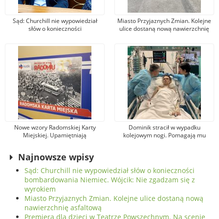
Sąd: Churchill nie wypowiedział
Miasto Przyjaznych Zmian. Kolejne
słów o konieczności
ulice dostaną nową nawierzchnię
bombardowania Niemiec. Wójcik:
asfaltową
Nie zgadzam się z wyrokiem
Nowe wzory Radomskiej Karty
Dominik stracił w wypadku
Miejskiej. Upamiętniają
kolejowym nogi. Pomagają mu
wydarzenia z robotniczego
tysiące osób, jeden z darczyńców
protestu w czerwcu 1976 r.
przekazał na leczenie 100 tys. zł!
Najnowsze wpisy
Sąd: Churchill nie wypowiedział słów o konieczności
bombardowania Niemiec. Wójcik: Nie zgadzam się z
wyrokiem
Miasto Przyjaznych Zmian. Kolejne ulice dostaną nową
nawierzchnię asfaltową
Premiera dla dzieci w Teatrze Powszechnym. Na scenie