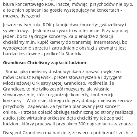
biura koncertowego ROK. Inaczej mówiąc: przychodów nie było,
a to z nich opłacani są goście występujący na koncertach -
muzycy, dyrygenci.
Jeszcze w tym roku ROK planuje dwa koncerty: gwiazdkowy i
sylwestrowy. - Jeśli nie na żywo, to w internecie. Przynajmniej
jeden, bo to są drogie koncerty. Za pieniądze z dotacji
chcieliśmy m.in. kupić kamery do transmisji internetowej, bo
wypożyczanie sprzętu i zatrudnianie obsługi z zewnątrz jest
bardzo kosztowne - podkreśla Stanicka.
Grandioso: Chcieliśmy zapłacić ludziom
- Suma, jaką mieliśmy dostać wynikała z naszych wyliczeń -
mówi Dariusz Krajewski, prezes stowarzyszenia i dyrygent
Młodzieżowej Orkiestry Dętej Grandioso. Podkreśla, że
Grandioso, to nie tylko zespół muzyczny, ale właśnie
stowarzyszenie, które organizuje koncerty, konferencje,
konkursy. - W okresie, którego dotyczy dotacja mieliśmy zerowe
przychody - zapewnia. Za tydzień planowany jest koncert
online. - I trzeba opłacić obsługę techniczną od strony realizacji
audio. Jako wirtualna orkiestra dęta chcieliśmy też zapłacić
ludziom, którzy pracowali przy około 300 nagraniach - zaznacza.
Dyrygent Grandioso ma nadzieję, że wierna publiczność zechce