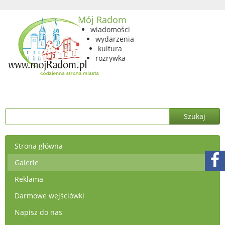
Mój Radom
wiadomości
wydarzenia
kultura
rozrywka
Strona główna
Galerie
Reklama
Darmowe wejściówki
Napisz do nas