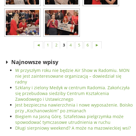
◄
1
2
3
4
5
6
►
Najnowsze wpisy
W przyszłym roku nie będzie Air Show w Radomiu. MON
nie jest zainteresowane organizacją – dowiedział się
radny
Szklany i zielony Medyk w centrum Radomia. Zakończyła
się przebudowa siedziby Centrum Kształcenia
Zawodowego i Ustawicznego
Jest bezpieczna nawierzchnia i nowe wyposażenie. Boisko
przy „Kochanowskim” po zmianach
Biegiem na Jasną Górę. Sztafetowa pielgrzymka może
spowodować tymczasowe utrudnienia w ruchu
Długi sierpniowy weekend? A może na mazowieckiej wsi?