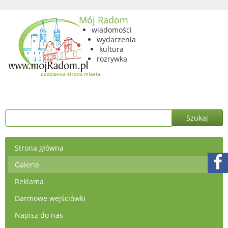
Mój Radom
wiadomości
wydarzenia
kultura
rozrywka
Strona główna
Galerie
Reklama
Darmowe wejściówki
Napisz do nas