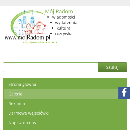
Mój Radom
wiadomości
wydarzenia
kultura
rozrywka
Strona główna
Galerie
Reklama
Darmowe wejściówki
Napisz do nas