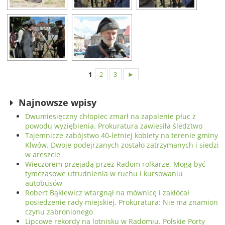
1
2
3
►
Najnowsze wpisy
Dwumiesięczny chłopiec zmarł na zapalenie płuc z
powodu wyziębienia. Prokuratura zawiesiła śledztwo
Tajemnicze zabójstwo 40-letniej kobiety na terenie gminy
Klwów. Dwoje podejrzanych zostało zatrzymanych i siedzi
w areszcie
Wieczorem przejadą przez Radom rolkarze. Mogą być
tymczasowe utrudnienia w ruchu i kursowaniu
autobusów
Robert Bąkiewicz wtargnął na mównicę i zakłócał
posiedzenie rady miejskiej. Prokuratura: Nie ma znamion
czynu zabronionego
Lipcowe rekordy na lotnisku w Radomiu. Polskie Porty