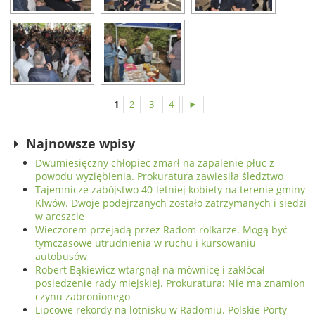
1
2
3
4
►
Najnowsze wpisy
Dwumiesięczny chłopiec zmarł na zapalenie płuc z
powodu wyziębienia. Prokuratura zawiesiła śledztwo
Tajemnicze zabójstwo 40-letniej kobiety na terenie gminy
Klwów. Dwoje podejrzanych zostało zatrzymanych i siedzi
w areszcie
Wieczorem przejadą przez Radom rolkarze. Mogą być
tymczasowe utrudnienia w ruchu i kursowaniu
autobusów
Robert Bąkiewicz wtargnął na mównicę i zakłócał
posiedzenie rady miejskiej. Prokuratura: Nie ma znamion
czynu zabronionego
Lipcowe rekordy na lotnisku w Radomiu. Polskie Porty