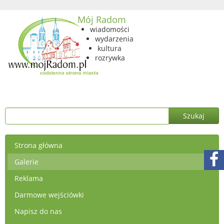
Mój Radom
wiadomości
wydarzenia
kultura
rozrywka
Strona główna
Galerie
Reklama
Darmowe wejściówki
Napisz do nas