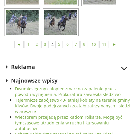
◄
1
2
3
4
5
6
7
9
10
11
►
Reklama
Najnowsze wpisy
Dwumiesięczny chłopiec zmarł na zapalenie płuc z
powodu wyziębienia. Prokuratura zawiesiła śledztwo
Tajemnicze zabójstwo 40-letniej kobiety na terenie gminy
Klwów. Dwoje podejrzanych zostało zatrzymanych i siedzi
w areszcie
Wieczorem przejadą przez Radom rolkarze. Mogą być
tymczasowe utrudnienia w ruchu i kursowaniu
autobusów