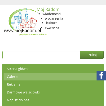
Mój Radom
wiadomości
wydarzenia
kultura
rozrywka
Strona główna
Galerie
Reklama
Darmowe wejściówki
Napisz do nas