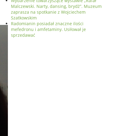
Wydarzenie towarzyszące wystawie „Rafał
s
Malczewski. Narty, dansing, brydż”. Muzeum
zaprasza na spotkanie z Wojciechem
Szatkowskim
Radomianin posiadał znaczne ilości
mefedronu i amfetaminy. Usiłował je
sprzedawać