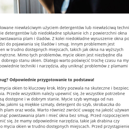
owane niewłaściwym użyciem detergentów lub niewłaściwą techn
cie detergentów lub niedokładne spłukanie ich z powierzchni okna
wstawania plam i śladów. Z kolei niedokładne wysuszenie okna p
zi do pojawiania się śladów i smug. Innym problemem jest
ien w trudno dostępnych miejscach, takich jak okna na wyższych
wnętrzne. Mimo tych problemów, mycie okien jest niezbędne dla
i dobrego stanu okien. Dlatego warto poświęcić trochę czasu na my
dpowiednie techniki i narzędzia, aby uniknąć problemów z plamami 
mug? Odpowiednie przygotowanie to podstawa!
mycia okien to kluczowy krok, który pozwala na skuteczne i bezpie
ia. Przede wszystkim należy upewnić się, że wszystkie potrzebne
a są dostępne i w dobrym stanie. Mycie szyb wymaga od nas
w, jakimi są miękkie szmaty, detergent do szyb, skrobaczka do
h plam oraz woda. Warto również zwrócić uwagę na jakość używa
knąć powstawania plam i mieć okna bez smug. Przed rozpoczęciem
ić się, że mamy odpowiednie narzędzia, takie jak drabina czy
do mycia okien w trudno dostępnych miejscach. Przed przystąpien