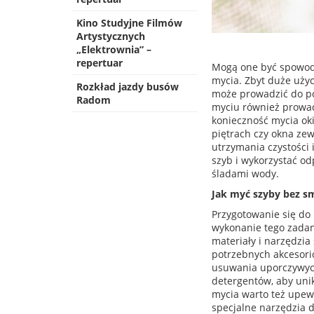
Kino Studyjne Filmów
Artystycznych
„Elektrownia” –
repertuar
Mogą one być spowod
mycia. Zbyt duże uży
Rozkład jazdy busów
może prowadzić do po
Radom
myciu również prowad
konieczność mycia ok
piętrach czy okna ze
utrzymania czystości 
szyb i wykorzystać o
śladami wody.
Jak myć szyby bez s
Przygotowanie się do 
wykonanie tego zadan
materiały i narzędzi
potrzebnych akcesorió
usuwania uporczywyc
detergentów, aby uni
mycia warto też upewn
specjalne narzędzia 