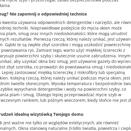
dania.
mug? Nie zapomnij o odpowiedniej technice
ko kwestia używania odpowiednich detergentów i narzędzi, ale równ
dniej techniki. Nieprawidłowe podejście do mycia okien może
ia plam, smug oraz innych niedoskonałości, które mogą utrudnić
ych rezultatów. Pierwszą rzeczą, której należy unikać, jest używan
. Gąbki te są zwykle zbyt szorstkie i mogą uszkodzić powierzchnię
 powstawania rys. Zamiast tego, warto użyć miękkiej ściereczki z
 zarysuje powierzchni szyby i skutecznie usunie zabrudzenia. Innym
unikać, aby uzyskać okna bez smug, jest używanie gazety do wycier
est zbyt szorstka, co prowadzi do powstawania smug i niedoskonał
 Lepiej zastosować miękką ściereczkę z mikrofibry lub specjalną
kien. Kolejną rzeczą, której należy unikać podczas mycia okien, jest
dnim świetle słonecznym. Wysoka temperatura i bezpośrednie świa
zybkie wysychanie detergentów i wody na powierzchni szyby, co
nia plam i smug. Dlatego lepiej przeprowadzać mycie szyb w
wczesnym rankiem, lub późnym wieczorem, kiedy słońce nie jest z
brudzeń idealną wizytówką Twojego domu
 jest ważne nie tylko ze względów estetycznych, ale również
nalnych. Okna stanowią naturalne źródło światła, powietrza i ciepła