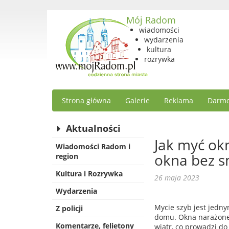
Mój Radom
wiadomości
wydarzenia
kultura
rozrywka
Strona główna
Galerie
Reklama
Darmo
Aktualności
Jak myć ok
Wiadomości Radom i
okna bez 
region
Kultura i Rozrywka
26 maja 2023
Wydarzenia
Mycie szyb jest jedn
Z policji
domu. Okna narażone s
Komentarze, felietony
wiatr, co prowadzi do