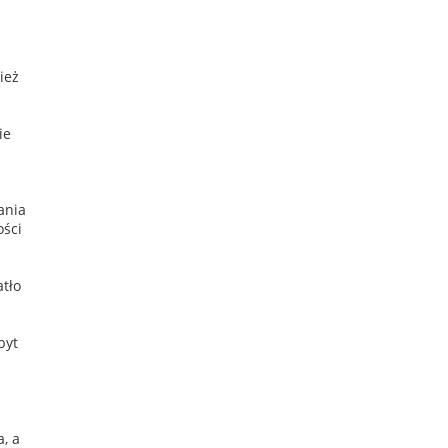
ież
ie
ania
ości
tło
byt
, a