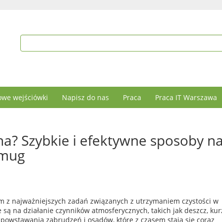
we wejściówki
Napisz do nas
Praca
Praca IT Warszawa
na? Szybkie i efektywne sposoby n
smug
ym z najważniejszych zadań związanych z utrzymaniem czystości w
ą na działanie czynników atmosferycznych, takich jak deszcz, kurz
 powstawania zabrudzeń i osadów, które z czasem stają się coraz