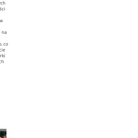
ych
ści
 w
 na
, co
cie
rki
ch