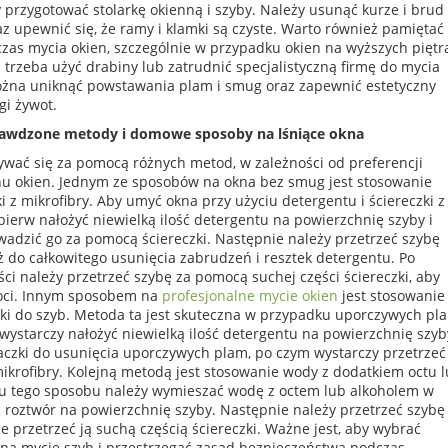
 przygotować stolarkę okienną i szyby. Należy usunąć kurze i brud
z upewnić się, że ramy i klamki są czyste. Warto również pamiętać
zas mycia okien, szczególnie w przypadku okien na wyższych piętr
trzeba użyć drabiny lub zatrudnić specjalistyczną firmę do mycia
ożna uniknąć powstawania plam i smug oraz zapewnić estetyczny
gi żywot.
rawdzone metody i domowe sposoby na lśniące okna
wać się za pomocą różnych metod, w zależności od preferencji
nu okien. Jednym ze sposobów na okna bez smug jest stosowanie
ki z mikrofibry. Aby umyć okna przy użyciu detergentu i ściereczki z
jpierw nałożyć niewielką ilość detergentu na powierzchnię szyby i
adzić go za pomocą ściereczki. Następnie należy przetrzeć szybę
ż do całkowitego usunięcia zabrudzeń i resztek detergentu. Po
ci należy przetrzeć szybę za pomocą suchej części ściereczki, aby
oci. Innym sposobem na
profesjonalne mycie okien
jest stosowanie
zki do szyb. Metoda ta jest skuteczna w przypadku uporczywych pla
ystarczy nałożyć niewielką ilość detergentu na powierzchnię szyb
aczki do usunięcia uporczywych plam, po czym wystarczy przetrzeć
ikrofibry. Kolejną metodą jest stosowanie wody z dodatkiem octu 
u tego sposobu należy wymieszać wodę z octem lub alkoholem w
ć roztwór na powierzchnię szyby. Następnie należy przetrzeć szybę
ie przetrzeć ją suchą częścią ściereczki. Ważne jest, aby wybrać
a mycie szyb i przestrzegać zasad bezpieczeństwa podczas