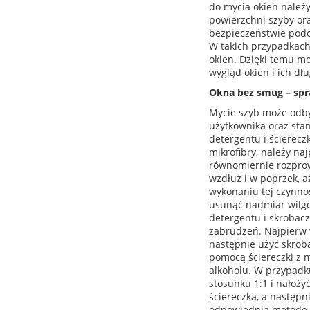
do mycia okien należy
powierzchni szyby ora
bezpieczeństwie podc
W takich przypadkach 
okien. Dzięki temu m
wygląd okien i ich dłu
Okna bez smug – sp
Mycie szyb może odby
użytkownika oraz sta
detergentu i ścierecz
mikrofibry, należy na
równomiernie rozprow
wzdłuż i w poprzek, a
wykonaniu tej czynnoś
usunąć nadmiar wilg
detergentu i skrobac
zabrudzeń. Najpierw w
następnie użyć skrob
pomocą ściereczki z m
alkoholu. W przypadk
stosunku 1:1 i nałoży
ściereczką, a następn
odpowiednią metodę n