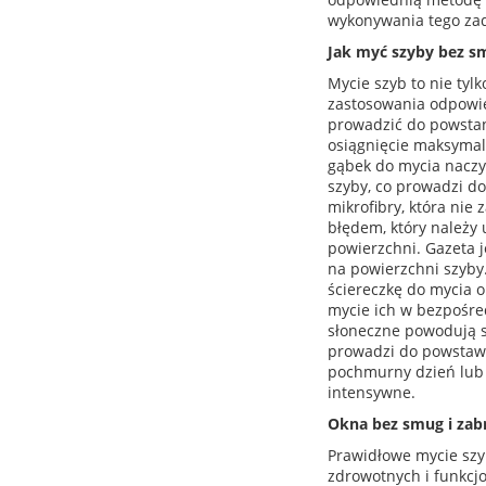
wykonywania tego za
Jak myć szyby bez s
Mycie szyb to nie tyl
zastosowania odpowie
prowadzić do powstan
osiągnięcie maksymaln
gąbek do mycia naczyń
szyby, co prowadzi do
mikrofibry, która nie
błędem, który należy 
powierzchni. Gazeta j
na powierzchni szyby.
ściereczkę do mycia o
mycie ich w bezpośre
słoneczne powodują s
prowadzi do powstawa
pochmurny dzień lub 
intensywne.
Okna bez smug i za
Prawidłowe mycie szyb
zdrowotnych i funkcjo