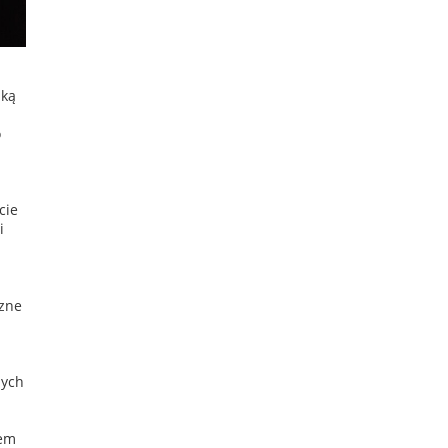
iką
o
cie
i
czne
nych
iem