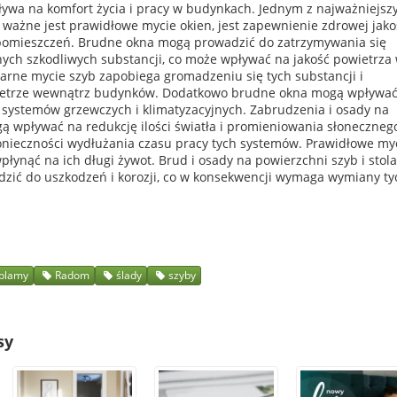
pływa na komfort życia i pracy w budynkach. Jednym z najważniejsz
ważne jest prawidłowe mycie okien, jest zapewnienie zdrowej jako
pomieszczeń. Brudne okna mogą prowadzić do zatrzymywania się
nych szkodliwych substancji, co może wpływać na jakość powietrza
arne mycie szyb zapobiega gromadzeniu się tych substancji i
ietrze wewnątrz budynków. Dodatkowo brudne okna mogą wpływać
 systemów grzewczych i klimatyzacyjnych. Zabrudzenia i osady na
ą wpływać na redukcję ilości światła i promieniowania słonecznego
konieczności wydłużania czasu pracy tych systemów. Prawidłowe my
łynąć na ich długi żywot. Brud i osady na powierzchni szyb i stola
zić do uszkodzeń i korozji, co w konsekwencji wymaga wymiany ty
plamy
Radom
ślady
szyby
sy