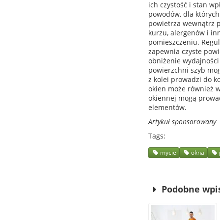
ich czystość i stan w
powodów, dla których 
powietrza wewnątrz 
kurzu, alergenów i in
pomieszczeniu. Regul
zapewnia czyste pow
obniżenie wydajności
powierzchni szyb mog
z kolei prowadzi do 
okien może również wp
okiennej mogą prowad
elementów.
Artykuł sponsorowany
Tags
mycie
okna
Podobne wpi