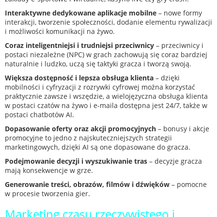
Interaktywne dedykowane aplikacje mobilne
– nowe formy
interakcji, tworzenie społeczności, dodanie elementu rywalizacji
i możliwości komunikacji na żywo.
Coraz inteligentniejsi i trudniejsi przeciwnicy
– przeciwnicy i
postaci niezależne (NPC) w grach zachowują się coraz bardziej
naturalnie i ludzko, uczą się taktyki gracza i tworzą swoją.
Większa dostępność i lepsza obsługa klienta
– dzięki
mobilności i cyfryzacji z rozrywki cyfrowej można korzystać
praktycznie zawsze i wszędzie, a wielojęzyczna obsługa klienta
w postaci czatów na żywo i e-maila dostępna jest 24/7, także w
postaci chatbotów AI.
Dopasowanie oferty oraz akcji promocyjnych
– bonusy i akcje
promocyjne to jedno z najskuteczniejszych strategii
marketingowych, dzięki AI są one dopasowane do gracza.
Podejmowanie decyzji i wyszukiwanie tras
– decyzje gracza
mają konsekwencje w grze.
Generowanie treści, obrazów, filmów i dźwięków
– pomocne
w procesie tworzenia gier.
Marketing czasu rzeczywistego i