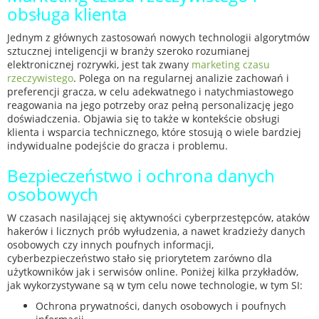
obsługa klienta
Jednym z głównych zastosowań nowych technologii algorytmów
sztucznej inteligencji w branży szeroko rozumianej
elektronicznej rozrywki, jest tak zwany
marketing czasu
rzeczywistego
. Polega on na regularnej analizie zachowań i
preferencji gracza, w celu adekwatnego i natychmiastowego
reagowania na jego potrzeby oraz pełną personalizację jego
doświadczenia. Objawia się to także w kontekście obsługi
klienta i wsparcia technicznego, które stosują o wiele bardziej
indywidualne podejście do gracza i problemu.
Bezpieczeństwo i ochrona danych
osobowych
W czasach nasilającej się aktywności cyberprzestępców, ataków
hakerów i licznych prób wyłudzenia, a nawet kradzieży danych
osobowych czy innych poufnych informacji,
cyberbezpieczeństwo stało się priorytetem zarówno dla
użytkowników jak i serwisów online. Poniżej kilka przykładów,
jak wykorzystywane są w tym celu nowe technologie, w tym SI:
Ochrona prywatności, danych osobowych i poufnych