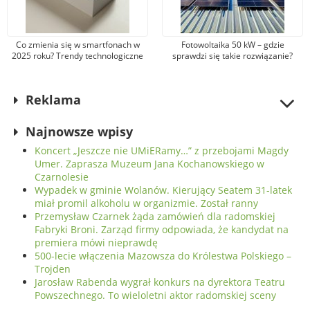
Co zmienia się w smartfonach w
Fotowoltaika 50 kW – gdzie
2025 roku? Trendy technologiczne
sprawdzi się takie rozwiązanie?
Reklama
Najnowsze wpisy
Koncert „Jeszcze nie UMiERamy…” z przebojami Magdy
Umer. Zaprasza Muzeum Jana Kochanowskiego w
Czarnolesie
Wypadek w gminie Wolanów. Kierujący Seatem 31-latek
miał promil alkoholu w organizmie. Został ranny
Przemysław Czarnek żąda zamówień dla radomskiej
Fabryki Broni. Zarząd firmy odpowiada, że kandydat na
premiera mówi nieprawdę
500-lecie włączenia Mazowsza do Królestwa Polskiego –
Trojden
Jarosław Rabenda wygrał konkurs na dyrektora Teatru
Powszechnego. To wieloletni aktor radomskiej sceny