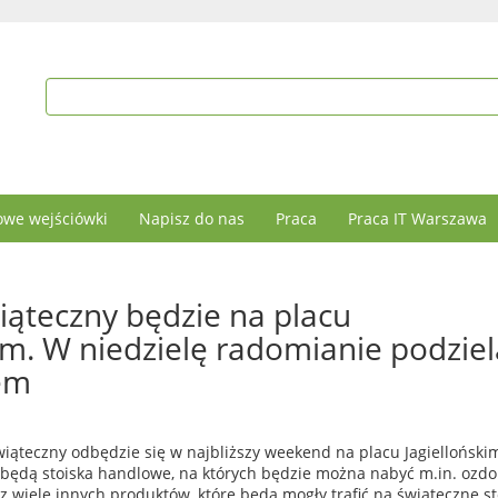
we wejściówki
Napisz do nas
Praca
Praca IT Warszawa
iąteczny będzie na placu
im. W niedzielę radomianie podziel
iem
iąteczny odbędzie się w najbliższy weekend na placu Jagielloński
e będą stoiska handlowe, na których będzie można nabyć m.in. ozdo
z wiele innych produktów, które będą mogły trafić na świąteczne st