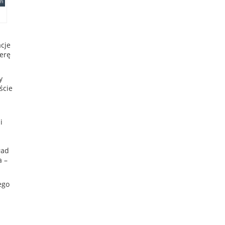
acje
ferę
y
ście
i
ład
a –
ego