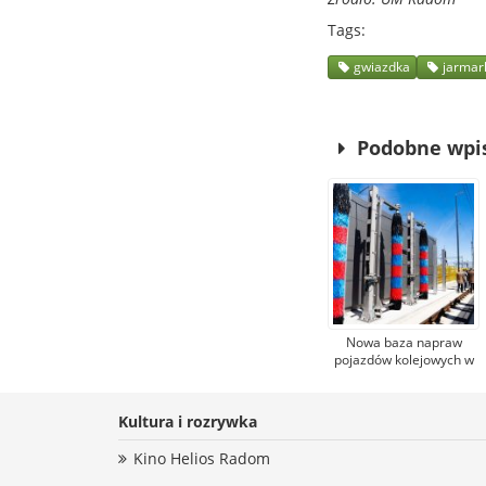
Tags
gwiazdka
jarmar
Podobne wpi
Nowa baza napraw
pojazdów kolejowych w
Radomiu otwarta.
Zostanie w niej
zatrudnionych 160
Kultura i rozrywka
osób
Kino Helios Radom