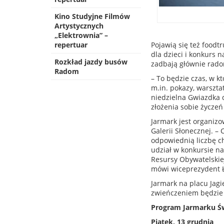
Kino Studyjne Filmów
Artystycznych
„Elektrownia” –
repertuar
Pojawią się też foodt
dla dzieci i konkurs 
Rozkład jazdy busów
zadbają głównie rado
Radom
– To będzie czas, w 
m.in. pokazy, warszta
niedzielna Gwiazdka d
złożenia sobie życze
Jarmark jest organiz
Galerii Słonecznej. 
odpowiednią liczbę c
udział w konkursie n
Resursy Obywatelskiej
mówi wiceprezydent 
Jarmark na placu Jagie
zwieńczeniem będzie 
Program Jarmarku Ś
Piątek, 13 grudnia