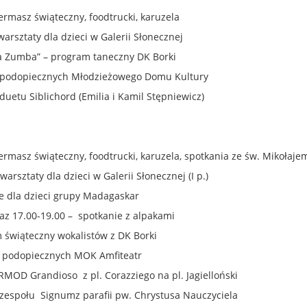
iermasz świąteczny, foodtrucki, karuzela
warsztaty dla dzieci w Galerii Słonecznej
a Zumba” – program taneczny DK Borki
t podopiecznych Młodzieżowego Domu Kultury
duetu Siblichord (Emilia i Kamil Stępniewicz)
iermasz świąteczny, foodtrucki, karuzela, spotkania ze św. Mikołaje
warsztaty dla dzieci w Galerii Słonecznej (I p.)
je dla dzieci grupy Madagaskar
raz 17.00-19.00 – spotkanie z alpakami
 świąteczny wokalistów z DK Borki
rt podopiecznych MOK Amfiteatr
RMOD Grandioso z pl. Corazziego na pl. Jagielloński
 zespołu Signumz parafii pw. Chrystusa Nauczyciela