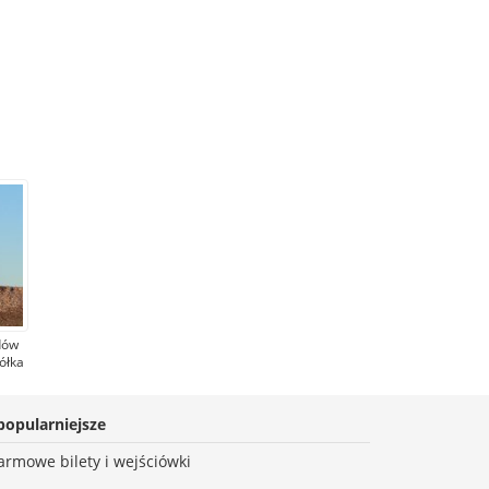
dów
ółka
ne
y
nie
popularniejsze
armowe bilety i wejściówki