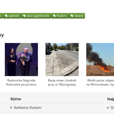
k
opłatek
plac Jagielloński
Radom
święta
sy
Radomska Nagroda
Będą nowe chodniki
Wielki pożar odpa
Kulturalna przyznana.
przy ul. Wyścigowej.
na Wincentowie. Sp
Otrzymali ją artyści,
Roboty rozpoczną się
Radkom: Niezbęd
animatorzy,
niebawem
działania został
menadżerowie i
podjęte niezwłocz
Różne
Naj
organizatorzy
wydarzeń
Reklama Radom
D