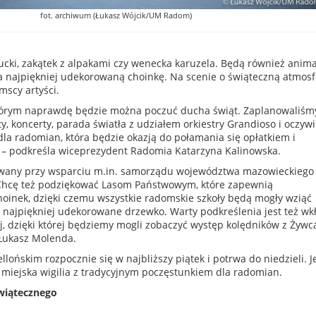
fot. archiwum (Łukasz Wójcik/UM Radom)
rucki, zakątek z alpakami czy wenecka karuzela. Będą również anim
na najpiękniej udekorowaną choinkę. Na scenie o świąteczną atmos
mscy artyści.
którym naprawdę będzie można poczuć ducha świąt. Zaplanowaliśm
ty, koncerty, parada światła z udziałem orkiestry Grandioso i oczywi
la radomian, która będzie okazją do połamania się opłatkiem i
ń – podkreśla wiceprezydent Radomia Katarzyna Kalinowska.
owany przy wsparciu m.in. samorządu województwa mazowieckiego 
– Chcę też podziękować Lasom Państwowym, które zapewnią
hoinek, dzięki czemu wszystkie radomskie szkoły będą mogły wziąć
a najpiękniej udekorowane drzewko. Warty podkreślenia jest też wk
, dzięki której będziemy mogli zobaczyć występ kolędników z Żywc
Łukasz Molenda.
llońskim rozpocznie się w najbliższy piątek i potrwa do niedzieli. J
miejska wigilia z tradycyjnym poczęstunkiem dla radomian.
wiątecznego