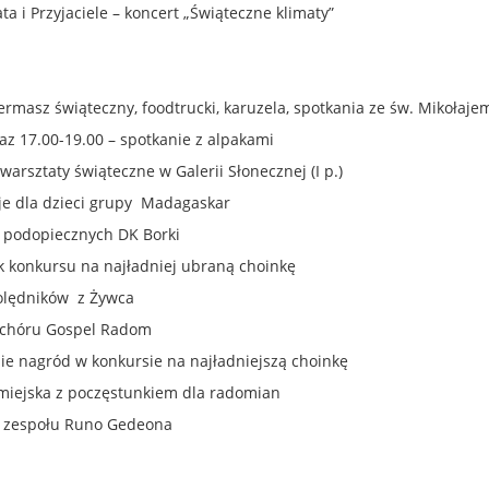
ta i Przyjaciele – koncert „Świąteczne klimaty”
iermasz świąteczny, foodtrucki, karuzela, spotkania ze św. Mikołaje
raz 17.00-19.00 – spotkanie z alpakami
warsztaty świąteczne w Galerii Słonecznej (I p.)
je dla dzieci grupy Madagaskar
t podopiecznych DK Borki
k konkursu na najładniej ubraną choinkę
kolędników z Żywca
t chóru Gospel Radom
nie nagród w konkursie na najładniejszą choinkę
 miejska z poczęstunkiem dla radomian
t zespołu Runo Gedeona