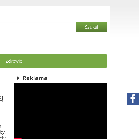
Zdrowie
Reklama
ą
m.
by,
oły