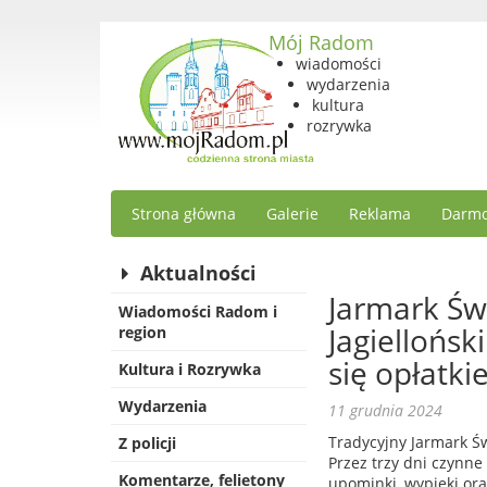
Mój Radom
wiadomości
wydarzenia
kultura
rozrywka
Strona główna
Galerie
Reklama
Darmo
Aktualności
Jarmark Św
Wiadomości Radom i
Jagiellońsk
region
się opłatk
Kultura i Rozrywka
Wydarzenia
11 grudnia 2024
Tradycyjny Jarmark Św
Z policji
Przez trzy dni czynn
Komentarze, felietony
upominki, wypieki ora