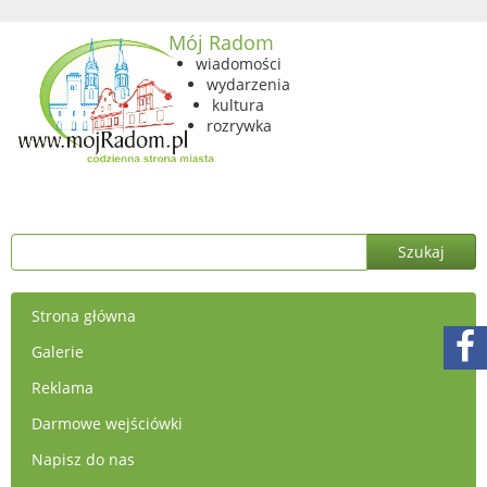
Mój Radom
wiadomości
wydarzenia
kultura
rozrywka
Strona główna
Galerie
Reklama
Darmowe wejściówki
Napisz do nas