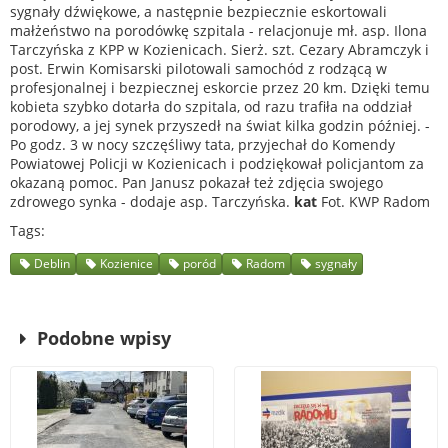
sygnały dźwiękowe, a następnie bezpiecznie eskortowali
małżeństwo na porodówkę szpitala - relacjonuje mł. asp. Ilona
Tarczyńska z KPP w Kozienicach. Sierż. szt. Cezary Abramczyk i
post. Erwin Komisarski pilotowali samochód z rodzącą w
profesjonalnej i bezpiecznej eskorcie przez 20 km. Dzięki temu
kobieta szybko dotarła do szpitala, od razu trafiła na oddział
porodowy, a jej synek przyszedł na świat kilka godzin później. -
Po godz. 3 w nocy szczęśliwy tata, przyjechał do Komendy
Powiatowej Policji w Kozienicach i podziękował policjantom za
okazaną pomoc. Pan Janusz pokazał też zdjęcia swojego
zdrowego synka - dodaje asp. Tarczyńska.
kat
Fot. KWP Radom
Tags
Deblin
Kozienice
poród
Radom
sygnały
Podobne wpisy