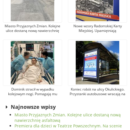
Miasto Przyjaznych Zmian. Kolejne
Nowe wzory Radomskiej Karty
ulice dostaną nową nawierzchnię
Miejskiej. Upamiętniają
asfaltową
wydarzenia z robotniczego
protestu w czerwcu 1976 r.
Dominik stracił w wypadku
Koniec robót na ulicy Okulickiego.
kolejowym nogi. Pomagają mu
Przystanki autobusowe wracają na
tysiące osób, jeden z darczyńców
dawne miejsce
przekazał na leczenie 100 tys. zł!
Najnowsze wpisy
Miasto Przyjaznych Zmian. Kolejne ulice dostaną nową
nawierzchnię asfaltową
Premiera dla dzieci w Teatrze Powszechnym. Na scenie