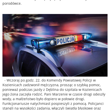
porodówce.
- Wczoraj po godz. 22. do Komendy Powiatowej Policji w
Kozienicach zadzwonił mężczyzna, prosząc o szybką pomoc,
ponieważ podczas jazdy z Dęblina do szpitala w Kozienicach
jego żona zaczęła rodzić. Pani Marzenie w czasie drogi odeszły
wody, a małżeństwo było dopiero w połowie drogi.
Funkcjonariusze natychmiast pospieszyli z pomocą. Policjanci
stanęli na wysokości zadania, włączyli światła błyskowe oraz