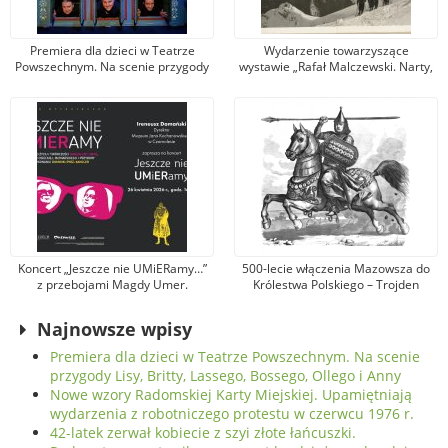
Premiera dla dzieci w Teatrze
Wydarzenie towarzyszące
Powszechnym. Na scenie przygody
wystawie „Rafał Malczewski. Narty,
Lisy, Britty, Lassego, Bossego,
dansing, brydż”. Muzeum zaprasza
Ollego i Anny
na spotkanie z Wojciechem
Szatkowskim
Koncert „Jeszcze nie UMiERamy…”
500-lecie włączenia Mazowsza do
z przebojami Magdy Umer.
Królestwa Polskiego – Trojden
Zaprasza Muzeum Jana
Kochanowskiego w Czarnolesie
Najnowsze wpisy
Premiera dla dzieci w Teatrze Powszechnym. Na scenie
przygody Lisy, Britty, Lassego, Bossego, Ollego i Anny
Nowe wzory Radomskiej Karty Miejskiej. Upamiętniają
wydarzenia z robotniczego protestu w czerwcu 1976 r.
42-latek zerwał kobiecie z szyi złote łańcuszki.