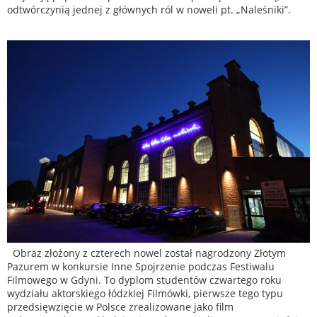
odtwórczynią jednej z głównych ról w noweli pt. „Naleśniki”.
Obraz złożony z czterech nowel został nagrodzony Złotym
Pazurem w konkursie Inne Spojrzenie podczas Festiwalu
Filmowego w Gdyni. To dyplom studentów czwartego roku
wydziału aktorskiego łódzkiej Filmówki, pierwsze tego typu
przedsięwzięcie w Polsce zrealizowane jako film