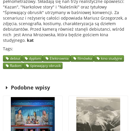
pełnometrażowy. Składają się nań trzy realistyczne opowieści:
"Kazan", "Narkolove story" i "Naleśniki" oraz tytułowy
"Śpiewający obrusik" utrzymany w baśniowej konwencji. Za
scenariusz i reżyserię całości odpowiada Mariusz Grzegorzek, a
zdjęcia, scenografia, kostiumy, charakteryzacja są dziełem
debiutantów. Przed kamerą również stanęli debiutanci, wśród
nich jest Anna Mrozowska, która będzie gościem kina
studyjnego.
kat
Tags
debiut
dyplom
Elektrownia
filmówka
kino studyjne
Radom
śpiewający obrusik
Podobne wpisy