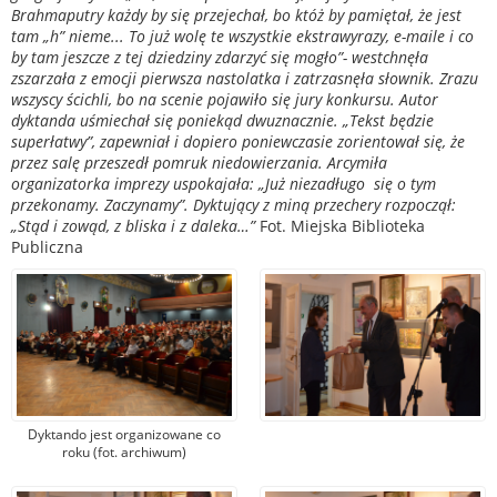
Brahmaputry każdy by się przejechał, bo któż by pamiętał, że jest
tam „h” nieme... To już wolę te wszystkie ekstrawyrazy, e-maile i co
by tam jeszcze z tej dziedziny zdarzyć się mogło”- westchnęła
zszarzała z emocji pierwsza nastolatka i zatrzasnęła słownik.
Zrazu
wszyscy ścichli, bo na scenie pojawiło się jury konkursu. Autor
dyktanda uśmiechał się poniekąd dwuznacznie. „Tekst będzie
superłatwy”, zapewniał i dopiero poniewczasie zorientował się, że
przez salę przeszedł pomruk niedowierzania. Arcymiła
organizatorka imprezy uspokajała: „Już niezadługo się o tym
przekonamy. Zaczynamy”. Dyktujący z miną przechery rozpoczął:
„Stąd i zowąd, z bliska i z daleka…”
Fot. Miejska Biblioteka
Publiczna
Dyktando jest organizowane co
roku (fot. archiwum)