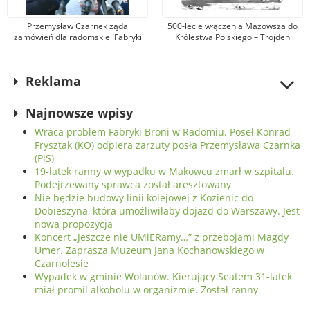
Przemysław Czarnek żąda
500-lecie włączenia Mazowsza do
zamówień dla radomskiej Fabryki
Królestwa Polskiego – Trojden
Broni. Zarząd firmy odpowiada, że
kandydat na premiera mówi
nieprawdę
Reklama
Najnowsze wpisy
Wraca problem Fabryki Broni w Radomiu. Poseł Konrad
Frysztak (KO) odpiera zarzuty posła Przemysława Czarnka
(PiS)
19-latek ranny w wypadku w Makowcu zmarł w szpitalu.
Podejrzewany sprawca został aresztowany
Nie będzie budowy linii kolejowej z Kozienic do
Dobieszyna, która umożliwiłaby dojazd do Warszawy. Jest
nowa propozycja
Koncert „Jeszcze nie UMiERamy…” z przebojami Magdy
Umer. Zaprasza Muzeum Jana Kochanowskiego w
Czarnolesie
Wypadek w gminie Wolanów. Kierujący Seatem 31-latek
miał promil alkoholu w organizmie. Został ranny