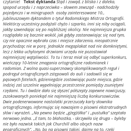
czytanie!
Tekst dyktanda
Stąd i zowąd, z bliska i z daleka,
spopod urzędu i z naprzeciwka – słowem zewsząd - nadchodziły
pojedynczo i w minigrupach osoby zainteresowane 10.,
jubileuszowym dyktandem o tytuł Radomskiego Mistrza Ortografii.
Niektórzy uczestnicy podążali chyżo i szparko, inni się niby ociągali,
jakby szwendając się po najbliższej okolicy. Nie najmniejsza grupka
rozglądała się bacznie wokół, jak gdyby zastanawiając się nad tym,
czy nie opacznie wybrała czas i miejsce zdarzenia, nieopatrznie
przychodząc nie w porę. Jednakże megaplakat nad nie domkniętymi,
lecz z lekka uchylonymi drzwiami urzędu nie pozostawiał
najmniejszej wątpliwości. To tu i teraz miał się odbyć superkonkurs,
wieńczący 10-letnie zmagania ortograficzne radomianek i
radomian.
Z wolna quasi-superznawcy skomplikowanych reguł i
podreguł ortograficznych zstępowali do auli i sadowili się w
pąsowych fotelach, gdzieniegdzie zostawiając puste miejsca, gdzie
indziej zaś szczelnie wypełniając przestrzenie pomiędzy zsuniętymi
rzędami. Tu i ówdzie dało się słyszeć półszepty zapewne nowicjuszy,
zszokowanych poniekąd nie najmniejszą liczbą konkursowiczów.
Dwie podenerwowane nastolatki przerzucały karty słownika
ortograficznego, informując się nawzajem o pisowni ekstratrudnych
słów i wyrażeń. „Na pewno będzie „gżegżółka” i „pustułka” szeptała
nerwowo jedna. „E tam, to błahostka, - skrzywiła się druga – byleby
nie było nazwisk takich jak Churchill albo obcych nazw
geograficznych”. „No, bo na pisowni takiej, dajmy na to, rzeki