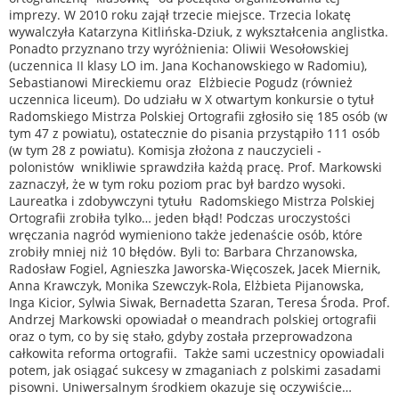
imprezy. W 2010 roku zajął trzecie miejsce. Trzecia lokatę
wywalczyła Katarzyna Kitlińska-Dziuk, z wykształcenia anglistka.
Ponadto przyznano trzy wyróżnienia: Oliwii Wesołowskiej
(uczennica II klasy LO im. Jana Kochanowskiego w Radomiu),
Sebastianowi Mireckiemu oraz Elżbiecie Pogudz (również
uczennica liceum). Do udziału w X otwartym konkursie o tytuł
Radomskiego Mistrza Polskiej Ortografii zgłosiło się 185 osób (w
tym 47 z powiatu), ostatecznie do pisania przystąpiło 111 osób
(w tym 28 z powiatu). Komisja złożona z nauczycieli -
polonistów wnikliwie sprawdziła każdą pracę. Prof. Markowski
zaznaczył, że w tym roku poziom prac był bardzo wysoki.
Laureatka i zdobywczyni tytułu Radomskiego Mistrza Polskiej
Ortografii zrobiła tylko… jeden błąd! Podczas uroczystości
wręczania nagród wymieniono także jedenaście osób, które
zrobiły mniej niż 10 błędów. Byli to: Barbara Chrzanowska,
Radosław Fogiel, Agnieszka Jaworska-Więcoszek, Jacek Miernik,
Anna Krawczyk, Monika Szewczyk-Rola, Elżbieta Pijanowska,
Inga Kicior, Sylwia Siwak, Bernadetta Szaran, Teresa Środa. Prof.
Andrzej Markowski opowiadał o meandrach polskiej ortografii
oraz o tym, co by się stało, gdyby została przeprowadzona
całkowita reforma ortografii. Także sami uczestnicy opowiadali
potem, jak osiągać sukcesy w zmaganiach z polskimi zasadami
pisowni. Uniwersalnym środkiem okazuje się oczywiście…