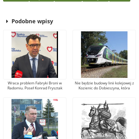
Podobne wpisy
Wraca problem Fabryki Broni w
Nie będzie budowy linii kolejowej z
Radomiu. Poseł Konrad Frysztak
Kozienic do Dobieszyna, która
(KO) odpiera zarzuty posła
umożliwiłaby dojazd do Warszawy.
Przemysława Czarnka (PiS)
Jest nowa propozycja