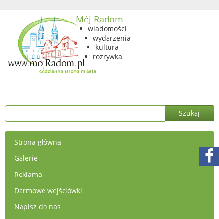
Mój Radom
wiadomości
wydarzenia
kultura
rozrywka
Strona główna
Galerie
Reklama
Darmowe wejściówki
Napisz do nas