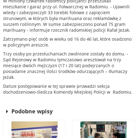
W miniony czwartek radomscy policjanci przeszukali
mieszkanie i garaż przy ul. Folwarcznej w Radomiu. - Ujawnili
wtedy i zabezpieczyli 33 torebki foliowe z zapięciem
strunowym, w których była marihuana oraz reklamówkę z
suszem roślinnym. W sumie zabezpieczono ponad 75 gram
marihuany - informuje rzecznik radomskiej policji Rafał Jeżak.
Zatrzymano pięć osób w wieku od 16 do 46 lat, które osadzono
w policyjnym areszcie.
Trzy osoby po przesłuchaniach zwolnione zostały do domu. -
Sąd Rejonowy w Radomiu tymczasowo aresztował na trzy
miesiące dwóch mężczyzn (17 i 20 lat) podejrzanych o
posiadanie znacznej ilości środków odurzających – tłumaczy
Jeżak.
Dalsze postępowanie w tej sprawie prowadzi sekcja
dochodzeniowo-śledcza Komendy Miejskiej Policji w Radomiu.
Podobne wpisy