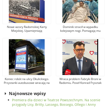
Nowe wzory Radomskiej Karty
Dominik stracił w wypadku
Miejskiej. Upamiętniają
kolejowym nogi. Pomagają mu
wydarzenia z robotniczego
tysiące osób, jeden z darczyńców
protestu w czerwcu 1976 r.
przekazał na leczenie 100 tys. zł!
Koniec robót na ulicy Okulickiego.
Wraca problem Fabryki Broni w
Przystanki autobusowe wracają na
Radomiu. Poseł Konrad Frysztak
dawne miejsce
(KO) odpiera zarzuty posła
Przemysława Czarnka (PiS)
Najnowsze wpisy
Premiera dla dzieci w Teatrze Powszechnym. Na scenie
przygody Lisy, Britty, Lassego, Bossego, Ollego i Anny