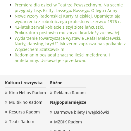
Premiera dla dzieci w Teatrze Powszechnym. Na scenie
przygody Lisy, Britty, Lassego, Bossego, Ollego i Anny
Nowe wzory Radomskiej Karty Miejskiej. Upamiętniają
wydarzenia z robotniczego protestu w czerwcu 1976 r.
42-latek zerwał kobiecie z szyi złote łańcuszki.
Prokuratura postawiła mu zarzut kradzieży zuchwałej
Wydarzenie towarzyszące wystawie „Rafał Malczewski.
Narty, dansing, brydż”. Muzeum zaprasza na spotkanie z
Wojciechem Szatkowskim
Radomianin posiadał znaczne ilości mefedronu i
amfetaminy. Usiłował je sprzedawać
Kultura i rozrywka
Różne
Kino Helios Radom
Reklama Radom
Multikino Radom
Najpopularniejsze
Resursa Radom
Darmowe bilety i wejściówki
Teatr Radom
MZDiK Radom