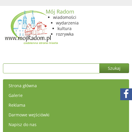
Mój Radom
wiadomości
wydarzenia
kultura
rozrywka
Strona główna
Galerie
Reklama
Darmowe wejściówki
Napisz do nas