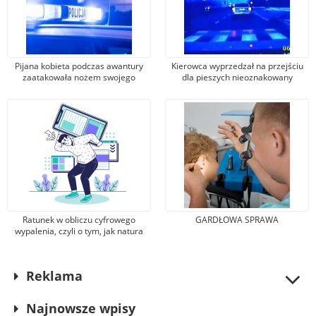
Pijana kobieta podczas awantury
Kierowca wyprzedzał na przejściu
zaatakowała nożem swojego
dla pieszych nieoznakowany
partnera. 35-latka siedzi w
radiowozów. Słono go to
areszcie
kosztowało
Ratunek w obliczu cyfrowego
GARDŁOWA SPRAWA
wypalenia, czyli o tym, jak natura
pomaga odnaleźć równowagę w
erze nadmiaru bodźców
Reklama
Najnowsze wpisy