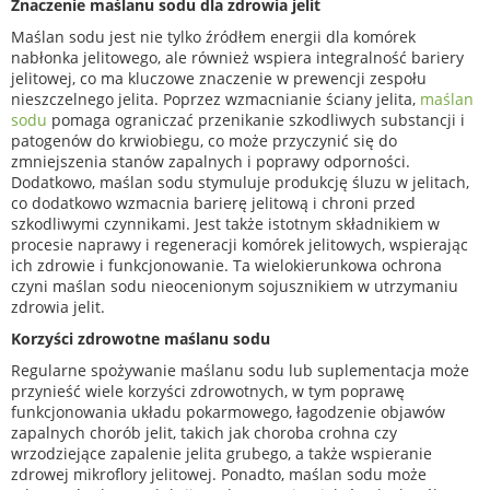
Znaczenie maślanu sodu dla zdrowia jelit
Maślan sodu jest nie tylko źródłem energii dla komórek
nabłonka jelitowego, ale również wspiera integralność bariery
jelitowej, co ma kluczowe znaczenie w prewencji zespołu
nieszczelnego jelita. Poprzez wzmacnianie ściany jelita,
maślan
sodu
pomaga ograniczać przenikanie szkodliwych substancji i
patogenów do krwiobiegu, co może przyczynić się do
zmniejszenia stanów zapalnych i poprawy odporności.
Dodatkowo, maślan sodu stymuluje produkcję śluzu w jelitach,
co dodatkowo wzmacnia barierę jelitową i chroni przed
szkodliwymi czynnikami. Jest także istotnym składnikiem w
procesie naprawy i regeneracji komórek jelitowych, wspierając
ich zdrowie i funkcjonowanie. Ta wielokierunkowa ochrona
czyni maślan sodu nieocenionym sojusznikiem w utrzymaniu
zdrowia jelit.
Korzyści zdrowotne maślanu sodu
Regularne spożywanie maślanu sodu lub suplementacja może
przynieść wiele korzyści zdrowotnych, w tym poprawę
funkcjonowania układu pokarmowego, łagodzenie objawów
zapalnych chorób jelit, takich jak choroba crohna czy
wrzodziejące zapalenie jelita grubego, a także wspieranie
zdrowej mikroflory jelitowej. Ponadto, maślan sodu może