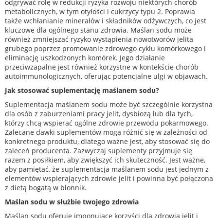
odgrywać rolę w redukcji ryzyka rozwoju niektórych chorób
metabolicznych, w tym otyłości i cukrzycy typu 2. Poprawia
także wchłanianie minerałów i składników odżywczych, co jest
kluczowe dla ogólnego stanu zdrowia. Maślan sodu może
również zmniejszać ryzyko wystąpienia nowotworów jelita
grubego poprzez promowanie zdrowego cyklu komórkowego i
eliminację uszkodzonych komórek. Jego działanie
przeciwzapalne jest również korzystne w kontekście chorób
autoimmunologicznych, oferując potencjalne ulgi w objawach.
Jak stosować suplementację maślanem sodu?
Suplementacja maślanem sodu może być szczególnie korzystna
dla osób z zaburzeniami pracy jelit, dysbiozą lub dla tych,
którzy chcą wspierać ogólne zdrowie przewodu pokarmowego.
Zalecane dawki suplementów mogą różnić się w zależności od
konkretnego produktu, dlatego ważne jest, aby stosować się do
zaleceń producenta. Zazwyczaj suplementy przyjmuje się
razem z posiłkiem, aby zwiększyć ich skuteczność. Jest ważne,
aby pamiętać, że suplementacja maślanem sodu jest jednym z
elementów wspierających zdrowie jelit i powinna być połączona
z dietą bogatą w błonnik.
Maślan sodu w służbie twojego zdrowia
Maślan sodu oferuje imponujące korzyści dla zdrowia jelit i