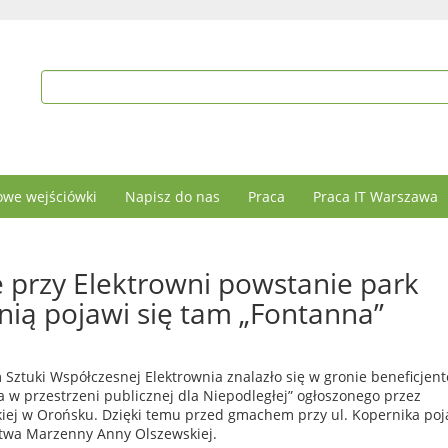
we wejściówki
Napisz do nas
Praca
Praca IT Warszawa
 przy Elektrowni powstanie park
enią pojawi się tam „Fontanna”
Sztuki Współczesnej Elektrownia znalazło się w gronie beneficjen
 w przestrzeni publicznej dla Niepodległej” ogłoszonego przez
iej w Orońsku. Dzięki temu przed gmachem przy ul. Kopernika poj
stwa Marzenny Anny Olszewskiej.