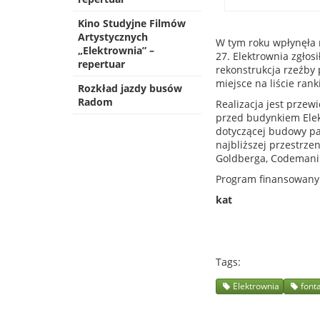
Kino Studyjne Filmów
Artystycznych
W tym roku wpłynęła r
„Elektrownia” –
27. Elektrownia zgłos
repertuar
rekonstrukcja rzeźby 
miejsce na liście ran
Rozkład jazdy busów
Radom
Realizacja jest prze
przed budynkiem Elekt
dotyczącej budowy par
najbliższej przestrze
Goldberga, Codemanip
Program finansowany 
kat
Tags
Elektrownia
font