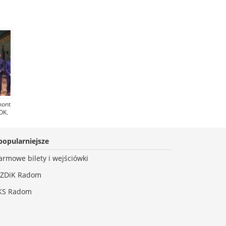
mont
OK.
awet
tąpi
popularniejsze
ł
armowe bilety i wejściówki
ZDiK Radom
KS Radom