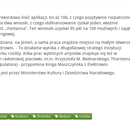
ekordowa ilość aplikacji, bo aż 106, z czego pozytywnie rozpatrzon
iła dwa wnioski, z czego dofinansowanie zyskał jeden, właśnie
pt. „Fontanna”. Ten wniosek uzyskał 95 pkt na 100 możliwych i zajął
kingowej.
widziana na jesień, a sama praca znajdzie miejsce na małym skwerz
rowni. - To działanie wynika z długofalowej strategii instytucji
ku rzeźby. Kilka prac wybitnych artystów znajduje się też w
ni radomskiej placówki, m.in. Krzysztofa M. Bednarskiego, Thorsten
ulatora) - przypomina Kinga Maszczyńska z Elektrowni.
jest przez Ministerstwo Kultury i Dziedzictwa Narodowego.
anna
konkurs
Orońsko
Radom
rzeźba