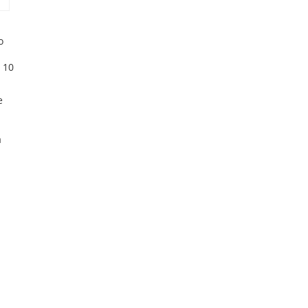
o
 10
e
a