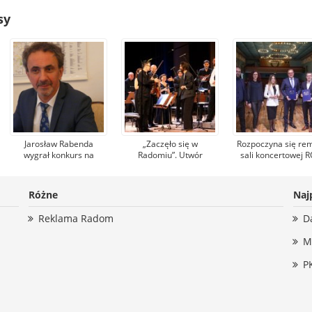
sy
Jarosław Rabenda
„Zaczęło się w
Rozpoczyna się re
wygrał konkurs na
Radomiu”. Utwór
sali koncertowej R
dyrektora Teatru
„ReSPECTRUM”-
Po nim zagra tu n
Powszechnego. To
skomponowany
orkiestra
wieloletni aktor
specjalnie na rocznicę
filharmoniczna, wys
Różne
Naj
radomskiej sceny
„Czerwca 76 wybrzmiał
opera lub zespó
w sali koncertowej ROK
rockowy
Reklama Radom
D
M
P