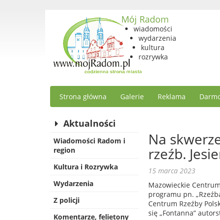
Mój Radom
wiadomości
wydarzenia
kultura
rozrywka
Strona główna
Galerie
Reklama
Darmo
Aktualności
Na skwerze
Wiadomości Radom i
rzeźb. Jesi
region
Kultura i Rozrywka
15 marca 2023
Wydarzenia
Mazowieckie Centrum 
programu pn. „Rzeźba
Z policji
Centrum Rzeźby Polsk
się „Fontanna” autor
Komentarze, felietony