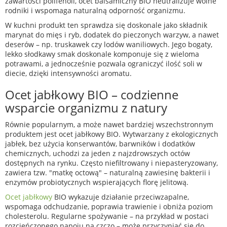
zawartości polifenoli, ocet balsamiczny BIO neutralizuje wolne
rodniki i wspomaga naturalną odporność organizmu.
W kuchni produkt ten sprawdza się doskonale jako składnik
marynat do mięs i ryb, dodatek do pieczonych warzyw, a nawet
deserów – np. truskawek czy lodów waniliowych. Jego bogaty,
lekko słodkawy smak doskonale komponuje się z wieloma
potrawami, a jednocześnie pozwala ograniczyć ilość soli w
diecie, dzięki intensywności aromatu.
Ocet jabłkowy BIO – codzienne
wsparcie organizmu z natury
Równie popularnym, a może nawet bardziej wszechstronnym
produktem jest ocet jabłkowy BIO. Wytwarzany z ekologicznych
jabłek, bez użycia konserwantów, barwników i dodatków
chemicznych, uchodzi za jeden z najzdrowszych octów
dostępnych na rynku. Często niefiltrowany i niepasteryzowany,
zawiera tzw. "matkę octową" – naturalną zawiesinę bakterii i
enzymów probiotycznych wspierających florę jelitową.
Ocet jabłkowy
BIO wykazuje działanie przeciwzapalne,
wspomaga odchudzanie, poprawia trawienie i obniża poziom
cholesterolu. Regularne spożywanie – na przykład w postaci
rozcieńczonego napoju na czczo – może przyczyniać się do