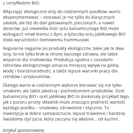
z certyfikatem BIO.
Włączając ekologiczne octy do codziennych posiłków, warto
eksperymentować – stosować je nie tylko do klasycznych
sałatek, ale też do dań gotowanych, pieczonych, a nawet
deserów. Już niewielka ilość octu balsamicznego BIO może
wzbogacić smak kremu z dyni, a łyżeczka octu jabłkowego BIO
doda wyrazistości domowemu hummusowi.
Regularne sięganie po produkty ekologiczne, takie jak te dwa
octy, to nie tylko krok w stronę lepszego zdrowia, ale także
wsparcie dla środowiska. Produkcja zgodna z zasadami
rolnictwa ekologicznego oznacza mniejszy wpływ na glebę,
wodę i bioróżnorodność, a także lepsze warunki pracy dla
rolników i producentów.
Dlatego warto w codziennym wyborze kierować się nie tylko
smakiem, ale także jakością i pochodzeniem produktów. Ocet
balsamiczny BIO i ocet jabłkowy BIO to doskonały przykład tego,
jak z pozoru prosty składnik może znacząco podnieść wartość
każdego posiłku – smakowo, zdrowotnie i etycznie. To
inwestycja w dobre samopoczucie, lepsze trawienie i bardziej
świadomy styl życia, który zaczyna się właśnie… od kuchni.
Artykuł sponsorowany