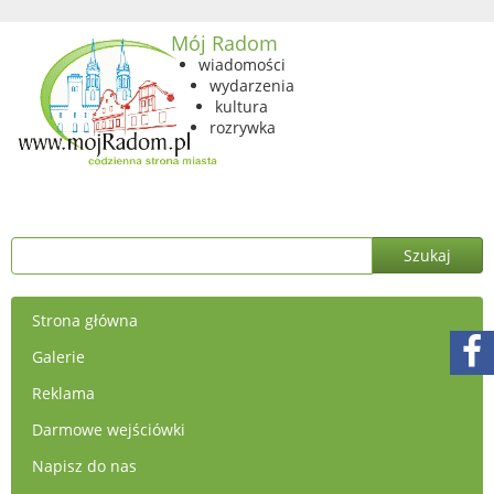
Mój Radom
wiadomości
wydarzenia
kultura
rozrywka
Strona główna
Galerie
Reklama
Darmowe wejściówki
Napisz do nas