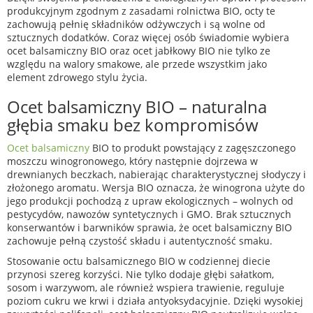
produkcyjnym zgodnym z zasadami rolnictwa BIO, octy te
zachowują pełnię składników odżywczych i są wolne od
sztucznych dodatków. Coraz więcej osób świadomie wybiera
ocet balsamiczny BIO oraz ocet jabłkowy BIO nie tylko ze
względu na walory smakowe, ale przede wszystkim jako
element zdrowego stylu życia.
Ocet balsamiczny BIO – naturalna
głębia smaku bez kompromisów
Ocet balsamiczny
BIO to produkt powstający z zagęszczonego
moszczu winogronowego, który następnie dojrzewa w
drewnianych beczkach, nabierając charakterystycznej słodyczy i
złożonego aromatu. Wersja BIO oznacza, że winogrona użyte do
jego produkcji pochodzą z upraw ekologicznych – wolnych od
pestycydów, nawozów syntetycznych i GMO. Brak sztucznych
konserwantów i barwników sprawia, że ocet balsamiczny BIO
zachowuje pełną czystość składu i autentyczność smaku.
Stosowanie octu balsamicznego BIO w codziennej diecie
przynosi szereg korzyści. Nie tylko dodaje głębi sałatkom,
sosom i warzywom, ale również wspiera trawienie, reguluje
poziom cukru we krwi i działa antyoksydacyjnie. Dzięki wysokiej