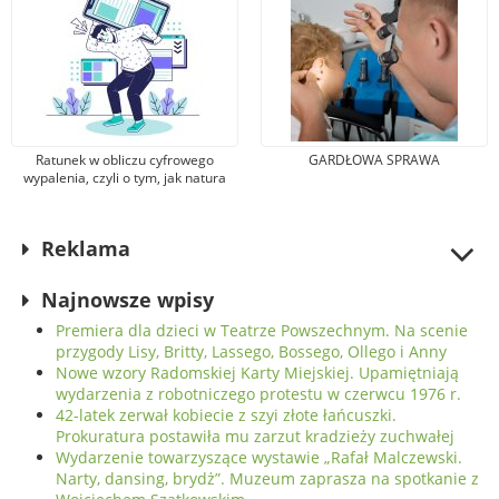
Ratunek w obliczu cyfrowego
GARDŁOWA SPRAWA
wypalenia, czyli o tym, jak natura
pomaga odnaleźć równowagę w
erze nadmiaru bodźców
Reklama
Najnowsze wpisy
Premiera dla dzieci w Teatrze Powszechnym. Na scenie
przygody Lisy, Britty, Lassego, Bossego, Ollego i Anny
Nowe wzory Radomskiej Karty Miejskiej. Upamiętniają
wydarzenia z robotniczego protestu w czerwcu 1976 r.
42-latek zerwał kobiecie z szyi złote łańcuszki.
Prokuratura postawiła mu zarzut kradzieży zuchwałej
Wydarzenie towarzyszące wystawie „Rafał Malczewski.
Narty, dansing, brydż”. Muzeum zaprasza na spotkanie z