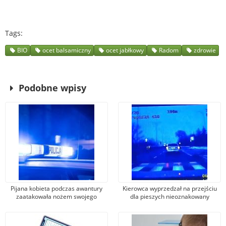
Tags
BIO
ocet balsamiczny
ocet jabłkowy
Radom
zdrowie
Podobne wpisy
Pijana kobieta podczas awantury
Kierowca wyprzedzał na przejściu
zaatakowała nożem swojego
dla pieszych nieoznakowany
partnera. 35-latka siedzi w
radiowozów. Słono go to
areszcie
kosztowało