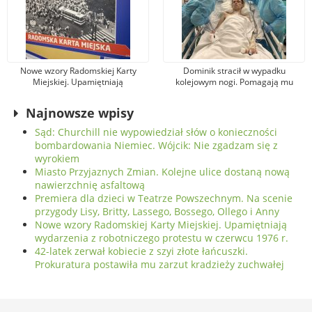
Nowe wzory Radomskiej Karty
Dominik stracił w wypadku
Miejskiej. Upamiętniają
kolejowym nogi. Pomagają mu
wydarzenia z robotniczego
tysiące osób, jeden z darczyńców
protestu w czerwcu 1976 r.
przekazał na leczenie 100 tys. zł!
Najnowsze wpisy
Sąd: Churchill nie wypowiedział słów o konieczności
bombardowania Niemiec. Wójcik: Nie zgadzam się z
wyrokiem
Miasto Przyjaznych Zmian. Kolejne ulice dostaną nową
nawierzchnię asfaltową
Premiera dla dzieci w Teatrze Powszechnym. Na scenie
przygody Lisy, Britty, Lassego, Bossego, Ollego i Anny
Nowe wzory Radomskiej Karty Miejskiej. Upamiętniają
wydarzenia z robotniczego protestu w czerwcu 1976 r.
42-latek zerwał kobiecie z szyi złote łańcuszki.
Prokuratura postawiła mu zarzut kradzieży zuchwałej