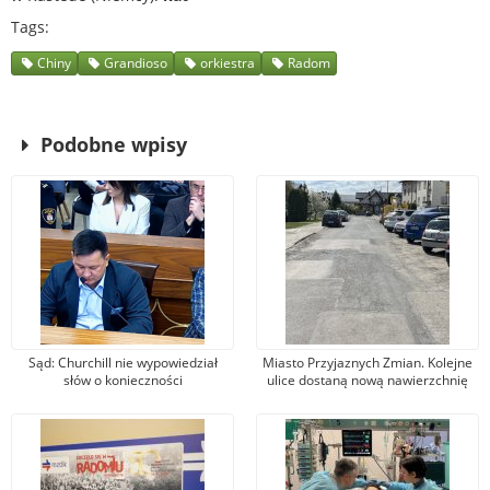
Tags
Chiny
Grandioso
orkiestra
Radom
Podobne wpisy
Sąd: Churchill nie wypowiedział
Miasto Przyjaznych Zmian. Kolejne
słów o konieczności
ulice dostaną nową nawierzchnię
bombardowania Niemiec. Wójcik:
asfaltową
Nie zgadzam się z wyrokiem