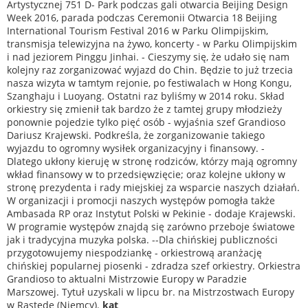
Artystycznej 751 D- Park podczas gali otwarcia Beijing Design
Week 2016, parada podczas Ceremonii Otwarcia 18 Beijing
International Tourism Festival 2016 w Parku Olimpijskim,
transmisja telewizyjna na żywo, koncerty - w Parku Olimpijskim
i nad jeziorem Pinggu Jinhai. - Cieszymy się, że udało się nam
kolejny raz zorganizować wyjazd do Chin. Będzie to już trzecia
nasza wizyta w tamtym rejonie, po festiwalach w Hong Kongu,
Szanghaju i Luoyang. Ostatni raz byliśmy w 2014 roku. Skład
orkiestry się zmienił tak bardzo że z tamtej grupy młodzieży
ponownie pojedzie tylko pięć osób - wyjaśnia szef Grandioso
Dariusz Krajewski. Podkreśla, że zorganizowanie takiego
wyjazdu to ogromny wysiłek organizacyjny i finansowy. -
Dlatego ukłony kieruję w stronę rodziców, którzy mają ogromny
wkład finansowy w to przedsięwzięcie; oraz kolejne ukłony w
stronę prezydenta i rady miejskiej za wsparcie naszych działań.
W organizacji i promocji naszych występów pomogła także
Ambasada RP oraz Instytut Polski w Pekinie - dodaje Krajewski.
W programie występów znajdą się zarówno przeboje światowe
jak i tradycyjna muzyka polska. --Dla chińskiej publiczności
przygotowujemy niespodziankę - orkiestrową aranżację
chińskiej popularnej piosenki - zdradza szef orkiestry. Orkiestra
Grandioso to aktualni Mistrzowie Europy w Paradzie
Marszowej. Tytuł uzyskali w lipcu br. na Mistrzostwach Europy
w Rastede (Niemcy).
kat