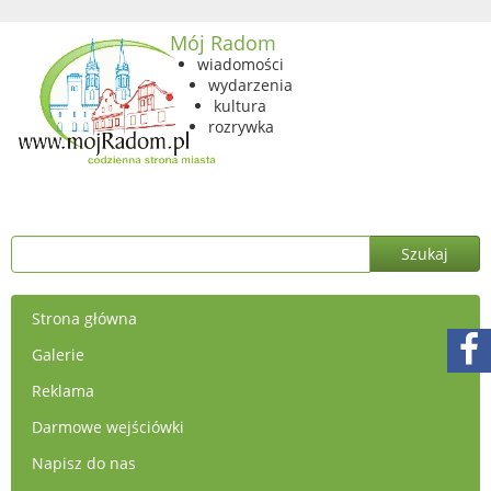
Mój Radom
wiadomości
wydarzenia
kultura
rozrywka
Strona główna
Galerie
Reklama
Darmowe wejściówki
Napisz do nas