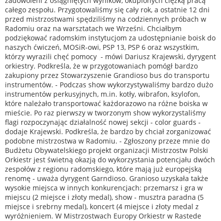
zadowoleni z osiągniętych wyników, okupionych ciężką pracą
całego zespołu. Przygotowaliśmy się cały rok, a ostatnie 12 dni
przed mistrzostwami spędziliśmy na codziennych próbach w
Radomiu oraz na warsztatach we Wrześni. Chciałbym
podziękować radomskim instytucjom za udostępnianie boisk do
naszych ćwiczeń, MOSiR-owi, PSP 13, PSP 6 oraz wszystkim,
którzy wyrazili chęć pomocy - mówi Dariusz Krajewski, dyrygent
orkiestry. Podkreśla, że w przygotowaniach pomógł bardzo
zakupiony przez Stowarzyszenie Grandioso bus do transportu
instrumentów. - Podczas show wykorzystywaliśmy bardzo dużo
instrumentów perkusyjnych, m.in. kotły, wibrafon, ksylofon,
które należało transportować każdorazowo na różne boiska w
mieście. Po raz pierwszy w tworzonym show wykorzystaliśmy
flagi rozpoczynając działalność nowej sekcji - color guards -
dodaje Krajewski. Podkreśla, że bardzo by chciał zorganizować
podobne mistrzostwa w Radomiu. - Zgłoszony przeze mnie do
Budżetu Obywatelskiego projekt organizacji Mistrzostw Polski
Orkiestr jest świetną okazją do wykorzystania potencjału dwóch
zespołów z regionu radomskiego, które mają już europejską
renomę - uważa dyrygent Garndioso. Granioso uzyskała także
wysokie miejsca w innych konkurencjach: przemarsz i gra w
miejscu (2 miejsce i złoty medal), show - musztra paradna (5
miejsce i srebrny medal), koncert (4 miejsce i złoty medal z
wyróżnieniem. W Mistrzostwach Europy Orkiestr w Rastede