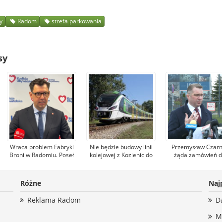
y
Radom
strefa parkowania
sy
Wraca problem Fabryki
Nie będzie budowy linii
Przemysław Czar
Broni w Radomiu. Poseł
kolejowej z Kozienic do
żąda zamówień d
Konrad Frysztak (KO)
Dobieszyna, która
radomskiej Fabry
odpiera zarzuty posła
umożliwiłaby dojazd do
Broni. Zarząd fir
Przemysława Czarnka
Warszawy. Jest nowa
odpowiada, że
Różne
Naj
(PiS)
propozycja
kandydat na premi
mówi nieprawd
Reklama Radom
D
M