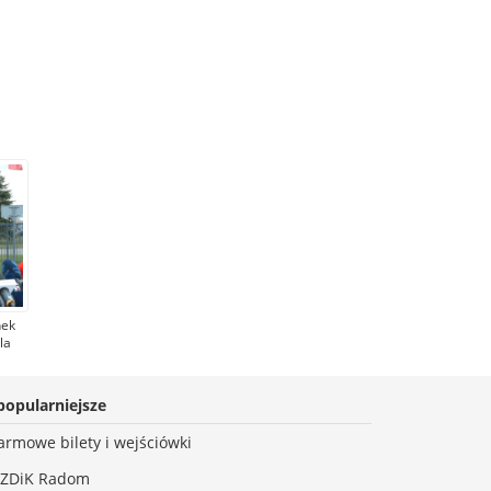
nek
la
ki
my
popularniejsze
era
ę
armowe bilety i wejściówki
ZDiK Radom