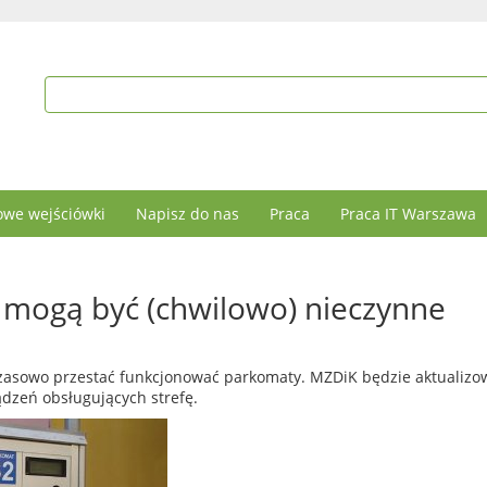
we wejściówki
Napisz do nas
Praca
Praca IT Warszawa
mogą być (chwilowo) nieczynne
czasowo przestać funkcjonować parkomaty. MZDiK będzie aktualizo
zeń obsługujących strefę.