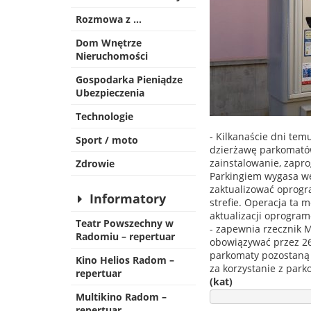
Rozmowa z …
Dom Wnętrze
Nieruchomości
Gospodarka Pieniądze
Ubezpieczenia
Technologie
- Kilkanaście dni te
Sport / moto
dzierżawę parkomatów
zainstalowanie, zapr
Zdrowie
Parkingiem wygasa we 
zaktualizować oprogr
Informatory
strefie. Operacja ta
aktualizacji oprogra
Teatr Powszechny w
- zapewnia rzecznik 
Radomiu – repertuar
obowiązywać przez 26 
parkomaty pozostaną w
Kino Helios Radom –
za korzystanie z park
repertuar
(kat)
Multikino Radom –
repertuar