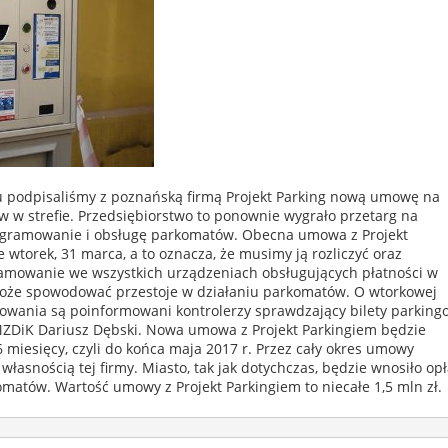
mu podpisaliśmy z poznańską firmą Projekt Parking nową umowę na
 w strefie. Przedsiębiorstwo to ponownie wygrało przetarg na
ogramowanie i obsługę parkomatów. Obecna umowa z Projekt
wtorek, 31 marca, a to oznacza, że musimy ją rozliczyć oraz
amowanie we wszystkich urządzeniach obsługujących płatności w
 może spowodować przestoje w działaniu parkomatów. O wtorkowej
mowania są poinformowani kontrolerzy sprawdzający bilety parking
MZDiK Dariusz Dębski. Nowa umowa z Projekt Parkingiem będzie
miesięcy, czyli do końca maja 2017 r. Przez cały okres umowy
łasnością tej firmy. Miasto, tak jak dotychczas, będzie wnosiło opł
omatów. Wartość umowy z Projekt Parkingiem to niecałe 1,5 mln zł.