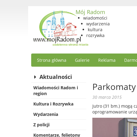
Mój Radom
wiadomości
wydarzenia
kultura
rozrywka
Strona główna
Galerie
Reklama
Darmo
Aktualności
Parkomaty 
Wiadomości Radom i
region
30 marca 2015
Kultura i Rozrywka
Jutro (31 bm.) mogą 
oprogramowanie urząd
Wydarzenia
Z policji
Komentarze, felietony