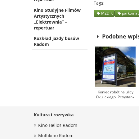
Tags
Kino Studyjne Filmów
MZDiK
parkomat
Artystycznych
„Elektrownia” –
repertuar
Podobne wpi
Rozkład jazdy busów
Radom
Koniec robót na ulicy
Okulickiego. Przystanki
autobusowe wracają na
dawne miejsce
Kultura i rozrywka
Kino Helios Radom
Multikino Radom