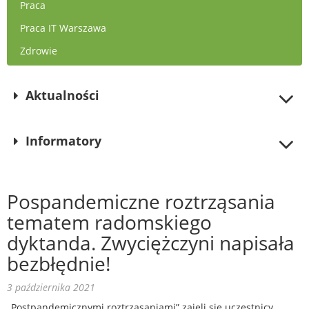
Praca
Praca IT Warszawa
Zdrowie
Aktualności
Informatory
Pospandemiczne roztrząsania
tematem radomskiego
dyktanda. Zwyciężczyni napisała
bezbłędnie!
3 października 2021
„Postpandemicznymi roztrząsaniami” zajęli się uczestnicy