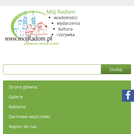
Mój Radom
wiadomości
wydarzenia
kultura
rozrywka
Strona główna
Galerie
Reklama
Darmowe wejściówki
Napisz do nas