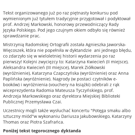
Tekst organizowanego już po raz piętnasty konkursu pod
wymienionym już tytułem tradycyjnie przygotował i podyktował
prof. Andrzej Markowski, honorowy przewodniczący Rady
Języka Polskiego. Pod jego czujnym okiem odbyło się również
sprawdzanie prac.
Mistrzynią Radomskiej Ortografii została Agnieszka Jaworska-
Więcoszek, która nie popełniła w dyktandzie ani jednego błędu,
co zdarzyło się w wieloletniej historii wydarzenia po raz
pierwszy! Kolejni zwycięzcy to: Katarzyna Kwiecień (II miejsce),
Aleksandra Kwiecień (III miejsce), Marek Ziółkowski
(wyróżnienie), Katarzyna Czapczyńska (wyróżnienie) oraz Anna
Paplińska (wyróżnienie). Nagrody (w postaci czytników e-
booków) i wyróżnienia (vouchery na książki) odebrali z rąk
wiceprezydenta Radomia Mateusza Tyczyńskiego, prof.
Andrzeja Markowskiego oraz dyrektora Miejskiej Biblioteki
Publicznej Przemysława Czai.
Uczestnicy mogli także wysłuchać koncertu "Potęga smaku albo
sztuczny miód"w wykonaniu Dariusza Jakubowskiego, Katarzyny
Thomas oraz Piotra Szafrańca.
Poniżej tekst tegorocznego dyktanda