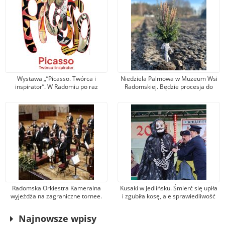
Wystawa „”Picasso. Twórca i
Niedziela Palmowa w Muzeum Wsi
inspirator”. W Radomiu po raz
Radomskiej. Będzie procesja do
pierwszy zobaczymy prace
pól, święcenie zasiewów i liczne
legendarnego artysty
warsztaty
Radomska Orkiestra Kameralna
Kusaki w Jedlińsku. Śmierć się upiła
wyjeżdża na zagraniczne tornee.
i zgubiła kosę, ale sprawiedliwość
Tym razem zagra w
ludowa ją dopadła i ścięła kostusze
renomowanych salach
głowę
Najnowsze wpisy
koncertowych Niemiec