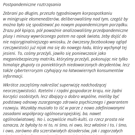
Postpandemiczne roztrząsania
Zebrani po długim, przeszło tygodniowym korpospotkaniu
w minigrupie eksmenedżerów, deliberowaliśmy nad tym, czegóż by
można było się spodziewać po nowym popandemicznym porządku.
Zrazu pół kpiąco, pół poważnie analizowaliśmy przedpandemiczne
plusy i minusy wywróconego potem na opak świata, żeby dojść do
nie najoryginalniejszego wniosku, że ówczesny facebookowy ogląd
rzeczywistości już nijak ma się do nowego ładu, który wychynął tej
jesieni. To, cośmy przeżyli, jawiło się poniewczasie jako
meganiebezpieczny matriks, któryśmy przeżyli, pokonując nie tylko
himalaje głupoty co poniektórych niedowarzonych decydentów, lecz
także cyberterroryzm czyhający na łatwowiernych konsumentów
informacji.
Wkrótce zaczęliśmy nakreślać superwizję nadchodzącej
neorzeczywistości. Rzetelni i rządni gospodarze kraju, nie żądni
korzyści osobistych, lecz dbający o dobro wspólne, mieliby być
podstawą odnowy zszarganego zdrowia psychicznego i gwarantem
rozwoju. Wszakby musiało to iść w parze z nowo zdefiniowanymi
zasadami współpracy ogólnoeuropejskiej, ba, nawet
ogólnoświatowej. No i, oczywiście multi-kulti, co rzecz prosta nie
oznacza, że byłoby to ni to, ni śmo, ni owo, lecz właśnie i to, i śmo,
i owo, zarówno dla sczerstwiałych dziadersów, jak i zagorzałych