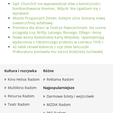
Sąd: Churchill nie wypowiedział słów o konieczności
bombardowania Niemiec. Wójcik: Nie zgadzam się z
wyrokiem
Miasto Przyjaznych Zmian. Kolejne ulice dostaną nową
nawierzchnię asfaltową
Premiera dla dzieci w Teatrze Powszechnym. Na scenie
przygody Lisy, Britty, Lassego, Bossego, Ollego i Anny
Nowe wzory Radomskiej Karty Miejskiej. Upamiętniają
wydarzenia z robotniczego protestu w czerwcu 1976 r.
42-latek zerwał kobiecie z szyi złote łańcuszki.
Prokuratura postawiła mu zarzut kradzieży zuchwałej
Kultura i rozrywka
Różne
Kino Helios Radom
Reklama Radom
Multikino Radom
Najpopularniejsze
Resursa Radom
Darmowe bilety i wejściówki
Teatr Radom
MZDiK Radom
PKS Radom