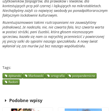
użytkowników fanpage’ów, dla prawaków i lewaków, dla
kontestujących przy pół czarnej i lajkujących na mikrotabletach.
Niechajbyśmy zażyli co najwięcej swobody po ponadpółtorarocznym
faktycznym lockdownie kulturowym.
Rozentuzjazmowani takimi roztrząsaniami nie zauważyliśmy
jednakowoż, że nadeszła, nie, nie czwarta fala, lecz czwarta warta
w postaci stróżki, pani Euzebii, która głosem nieznoszącym
sprzeciwu, kazała się nam co najrychlej przemieścić z powierzonej
jej pieczy salki do sypialni naszego speczakładu. A nowy świat
wyłaniał się zza murów już bez naszego współudziału.
Tags
dyktando
Markowski
ortografia
postpandemicne
Radom
Podobne wpisy