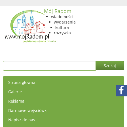
Mój Radom
wiadomości
wydarzenia
kultura
rozrywka
Strona główna
Galerie
Reklama
Darmowe wejściówki
Napisz do nas