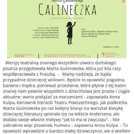
Wersję teatralną znanego wszystkim utworu duńskiego
pisarza przygotowała Marta Guśniowska, która już kila razy
współpracowała z Fraszką. - Mamy nadzieję, ze bajka
przypadnie dziecięcej widowni. Będzie to opowieść pogodna,
barwna i mądra, ponieważ przesłanie, które płynie z tej baśni
znanej nam pewnie wszystkim z dzieciństwa jest proste i ciągle
aktualne: warto podążać za marzeniami - zapowiada Anna
Kulpa, kierownik literacki Teatru Powszechnego. Jak podkreśla.
Marta Guśniowska po raz kolejny biorąc na warsztat klasykę
dziecięcej literatury opierała się na tekście Andersena, ale
dodała swoje własne motywy "jak to ma w zwyczaju". - Nie
zabraknie więc piosenek, humoru - zapewnia Anna Kulpa. - To
opowieść wprawdzie o bardzo małej dziewczynce, ale o wielkim