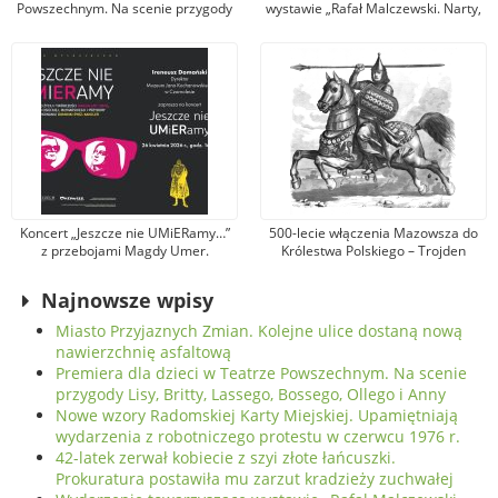
Powszechnym. Na scenie przygody
wystawie „Rafał Malczewski. Narty,
Lisy, Britty, Lassego, Bossego,
dansing, brydż”. Muzeum zaprasza
Ollego i Anny
na spotkanie z Wojciechem
Szatkowskim
Koncert „Jeszcze nie UMiERamy…”
500-lecie włączenia Mazowsza do
z przebojami Magdy Umer.
Królestwa Polskiego – Trojden
Zaprasza Muzeum Jana
Kochanowskiego w Czarnolesie
Najnowsze wpisy
Miasto Przyjaznych Zmian. Kolejne ulice dostaną nową
nawierzchnię asfaltową
Premiera dla dzieci w Teatrze Powszechnym. Na scenie
przygody Lisy, Britty, Lassego, Bossego, Ollego i Anny
Nowe wzory Radomskiej Karty Miejskiej. Upamiętniają
wydarzenia z robotniczego protestu w czerwcu 1976 r.
42-latek zerwał kobiecie z szyi złote łańcuszki.
Prokuratura postawiła mu zarzut kradzieży zuchwałej