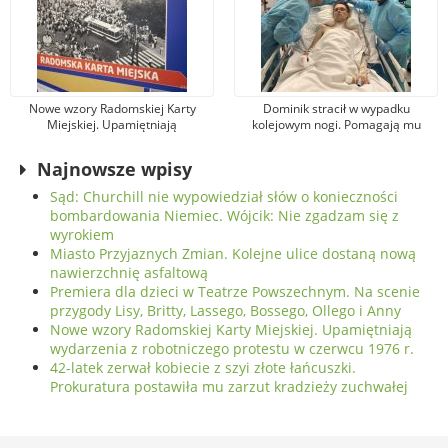
Nowe wzory Radomskiej Karty
Dominik stracił w wypadku
Miejskiej. Upamiętniają
kolejowym nogi. Pomagają mu
wydarzenia z robotniczego
tysiące osób, jeden z darczyńców
protestu w czerwcu 1976 r.
przekazał na leczenie 100 tys. zł!
Najnowsze wpisy
Sąd: Churchill nie wypowiedział słów o konieczności
bombardowania Niemiec. Wójcik: Nie zgadzam się z
wyrokiem
Miasto Przyjaznych Zmian. Kolejne ulice dostaną nową
nawierzchnię asfaltową
Premiera dla dzieci w Teatrze Powszechnym. Na scenie
przygody Lisy, Britty, Lassego, Bossego, Ollego i Anny
Nowe wzory Radomskiej Karty Miejskiej. Upamiętniają
wydarzenia z robotniczego protestu w czerwcu 1976 r.
42-latek zerwał kobiecie z szyi złote łańcuszki.
Prokuratura postawiła mu zarzut kradzieży zuchwałej