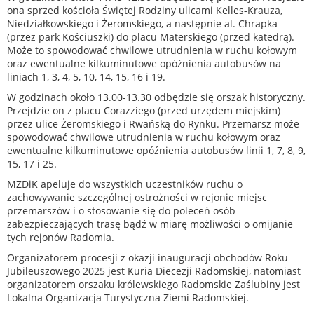
ona sprzed kościoła Świętej Rodziny ulicami Kelles-Krauza,
Niedziałkowskiego i Żeromskiego, a następnie al. Chrapka
(przez park Kościuszki) do placu Materskiego (przed katedrą).
Może to spowodować chwilowe utrudnienia w ruchu kołowym
oraz ewentualne kilkuminutowe opóźnienia autobusów na
liniach 1, 3, 4, 5, 10, 14, 15, 16 i 19.
W godzinach około 13.00-13.30 odbędzie się orszak historyczny.
Przejdzie on z placu Corazziego (przed urzędem miejskim)
przez ulice Żeromskiego i Rwańską do Rynku. Przemarsz może
spowodować chwilowe utrudnienia w ruchu kołowym oraz
ewentualne kilkuminutowe opóźnienia autobusów linii 1, 7, 8, 9,
15, 17 i 25.
MZDiK apeluje do wszystkich uczestników ruchu o
zachowywanie szczególnej ostrożności w rejonie miejsc
przemarszów i o stosowanie się do poleceń osób
zabezpieczających trasę bądź w miarę możliwości o omijanie
tych rejonów Radomia.
Organizatorem procesji z okazji inauguracji obchodów Roku
Jubileuszowego 2025 jest Kuria Diecezji Radomskiej, natomiast
organizatorem orszaku królewskiego Radomskie Zaślubiny jest
Lokalna Organizacja Turystyczna Ziemi Radomskiej.