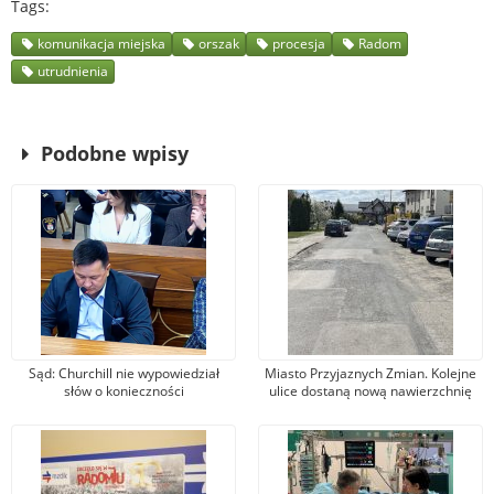
Tags
komunikacja miejska
orszak
procesja
Radom
utrudnienia
Podobne wpisy
Sąd: Churchill nie wypowiedział
Miasto Przyjaznych Zmian. Kolejne
słów o konieczności
ulice dostaną nową nawierzchnię
bombardowania Niemiec. Wójcik:
asfaltową
Nie zgadzam się z wyrokiem