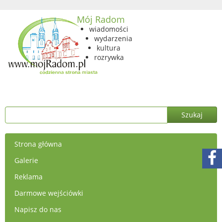
Mój Radom
wiadomości
wydarzenia
kultura
rozrywka
Strona główna
Galerie
Reklama
Darmowe wejściówki
Napisz do nas