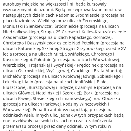
autobusy miejskie na większości linii będą kursowały
wyznaczonymi objazdami. Będą one wprowadzane mm.in. w
następujących dzielnicach Radomia: Śródmieście (procesja na
placu Kazimierza Wielkiego oraz ulicach Żeromskiego,
Moniuszki i Sienkiewicza); Śródmieście (procesja na ulicach
Niedziałkowskiego, Struga, 25 Czerwca i Kelles-Krauza); osiedle
Akademickie (procesja na ulicach Rapackiego, Górniczej,
Chrobrego i Daszyńskiego); osiedle Nad Potokiem (procesja na
ulicach Katowickiej, Szklanej, Struga i Grzybowskiej); osiedle XV-
lecia (procesja na ulicach Miłej, Sowińskiego, Chrobrego i
Kusocińskiego); Południe (procesja na ulicach Warsztatowej,
Wierzbickiej, Trojańskiej i Sycyńskiej); Prędocinek (procesja na
ulicach Ostrowieckiej, Wyścigowej, Czackiego i Brata Alberta);
Michałów (procesja na ulicach Królowej Jadwigi, Sobieskiego i
Łokietka); Idalin (procesja na ulicach Idalińskiej, Białej,
Bluszczowej, Bursztynowej i Indyczej); Zamłynie (procesja na
ulicach Głównej, Natolińskiej i Szerokiej); Borki (procesja na
ulicach Pawiej, Stasieckiego i Limanowskiego) oraz Obozisko
(procesja na ulicach Parkowej, Rodziny Winczewskich i
Warszawskiej). Ponadto autobusy napotkają procesje na
odcinkach wielu innych ulic. Jednak w tych przypadkach będą
one oczekiwały na swoich trasach do czasu zakończenia
przemarszu procesji przez dany odcinek. W tym roku w