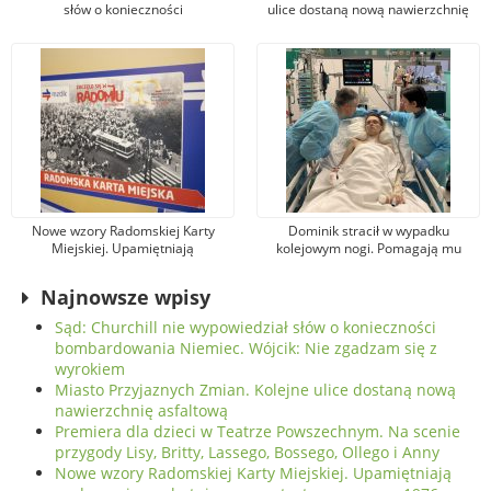
słów o konieczności
ulice dostaną nową nawierzchnię
bombardowania Niemiec. Wójcik:
asfaltową
Nie zgadzam się z wyrokiem
Nowe wzory Radomskiej Karty
Dominik stracił w wypadku
Miejskiej. Upamiętniają
kolejowym nogi. Pomagają mu
wydarzenia z robotniczego
tysiące osób, jeden z darczyńców
protestu w czerwcu 1976 r.
przekazał na leczenie 100 tys. zł!
Najnowsze wpisy
Sąd: Churchill nie wypowiedział słów o konieczności
bombardowania Niemiec. Wójcik: Nie zgadzam się z
wyrokiem
Miasto Przyjaznych Zmian. Kolejne ulice dostaną nową
nawierzchnię asfaltową
Premiera dla dzieci w Teatrze Powszechnym. Na scenie
przygody Lisy, Britty, Lassego, Bossego, Ollego i Anny
Nowe wzory Radomskiej Karty Miejskiej. Upamiętniają