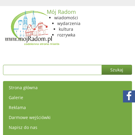
Mój Radom
wiadomości
wydarzenia
kultura
rozrywka
Strona główna
Galerie
Reklama
Darmowe wejściówki
Napisz do nas