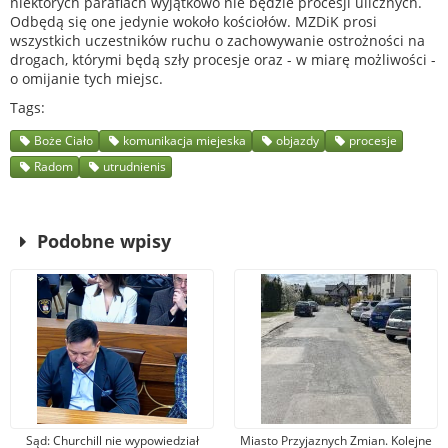
niektórych parafiach wyjątkowo nie będzie procesji ulicznych.
Odbędą się one jedynie wokoło kościołów. MZDiK prosi
wszystkich uczestników ruchu o zachowywanie ostrożności na
drogach, którymi będą szły procesje oraz - w miarę możliwości -
o omijanie tych miejsc.
Tags
Boże Ciało
komunikacja miejeska
objazdy
procesje
Radom
utrudnienis
Podobne wpisy
Sąd: Churchill nie wypowiedział
Miasto Przyjaznych Zmian. Kolejne