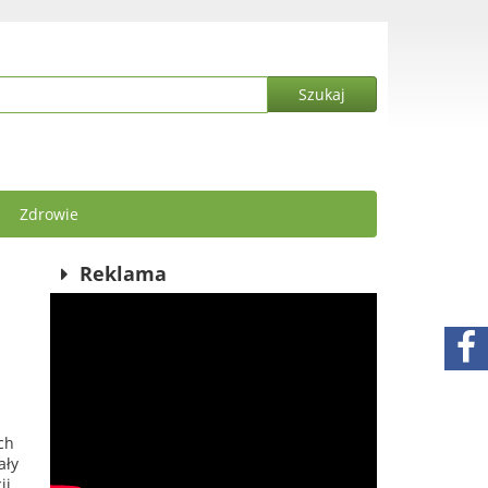
Zdrowie
Reklama
ch
ały
ji