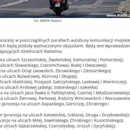
fot. MZDiK Radom
rocesji w poszczególnych parafiach autobusy komunikacji miejskie
jskich będą jeździły wyznaczonymi objazdami. Będą one wprowadza
ępujących dzielnicach Radomia:
 na ulicach Szczecińskiej, Zwoleńskiej, Komunalnej i Pomorskiej);
a ulicach Słowackiego, Czeremchowej, Białej i Owocowej);
a na ulicach Orląt Lwowskich, Zbrowskiego i Zientarskiego);
 ulicach Bulwarowej, Nizinnej i Długiej);
licach Idalińskiej, Przejazd, Gałczyńskiego, Laskowej i Wiertniczej);
a ulicach Królowej Jadwigi, Sobieskiego i Łokietka);
 na ulicach Jana Pawła II, Pallotyńskiej, Czarnej i Młodzianowskiej)
na ulicach Żwirowej, Parkowej, Rodziny Winczewskich i Warszawskiej
 (procesja na ulicach Rapackiego, Górniczej, Chrobrego i
 (procesja na ulicach Katowickiej, Szklanej, Struga i Grzybowskiej);
ocesja na ulicach Miłej, Sowińskiego, Chrobrego i Kusocińskiego);
a ulicach Gębarzewskiej, Czarnoleskiej, Urszuli i Sycyńskiej);