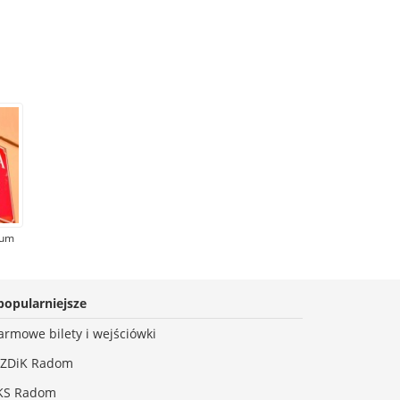
wum
li,
enie
 w
popularniejsze
ad
armowe bilety i wejściówki
ZDiK Radom
KS Radom