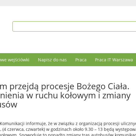
we wejściówki
Napisz do nas
Praca
Praca IT Warszawa
m przejdą procesje Bożego Ciała.
nienia w ruchu kołowym i zmiany
usów
 Komunikacji informuje, że w związku z organizacją procesji uliczny
, (4 czerwca, czwartek) w godzinach około 9.30 – 13 będą występow
kołowym. Spowoduje to ponadto zmiany tras autobusów komunikac