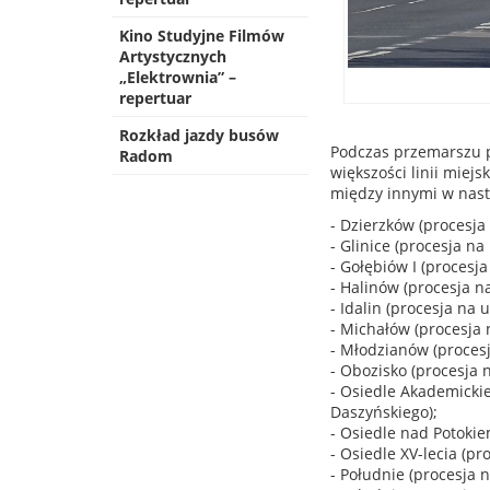
Kino Studyjne Filmów
Artystycznych
„Elektrownia” –
repertuar
Rozkład jazdy busów
Podczas przemarszu p
Radom
większości linii mie
między innymi w nast
- Dzierzków (procesja
- Glinice (procesja n
- Gołębiów I (procesj
- Halinów (procesja na
- Idalin (procesja na u
- Michałów (procesja n
- Młodzianów (procesja
- Obozisko (procesja 
- Osiedle Akademickie
Daszyńskiego);
- Osiedle nad Potokiem
- Osiedle XV-lecia (pr
- Południe (procesja n