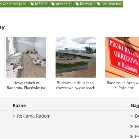
ikacja miejska
MZDiK
procesje
Radom
utrudnienia
sy
Nowy żłobek w
Budowa kładki pieszo-
Radomskie Archi
Radomiu. Placówkę na
rowerowej w okolicach
X. Policjanci i
Michałowie otworzyła
przystanku Radom
prokuratorzy ustali
ministra Agnieszka
Południowy. Będzie
kto i na czyje zlec
Dziemianowicz-Bąk
gotowa we wrześniu
zabił mężczyznę
Różne
Naj
Nowym Mieście n
Pilicą
Reklama Radom
D
M
P