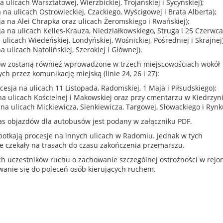
a ulicach Warsztatowej, Wierzbickiej, Trojańskiej i Sycyńskiej);
 na ulicach Ostrowieckiej, Czackiego, Wyścigowej i Brata Alberta);
ja na Alei Chrapka oraz ulicach Żeromskiego i Rwańskiej);
ja na ulicach Kelles-Krauza, Niedziałkowskiego, Struga i 25 Czerwca
 ulicach Wiedeńskiej, Londyńskiej, Wośnickiej, Pośredniej i Skrajnej)
a ulicach Natolińskiej, Szerokiej i Głównej).
ów zostaną również wprowadzone w trzech miejscowościach wokół
h przez komunikację miejską (linie 24, 26 i 27):
ocesja na ulicach 11 Listopada, Radomskiej, 1 Maja i Piłsudskiego);
na ulicach Kościelnej i Makowskiej oraz przy cmentarzu w Kiedrzyni
 na ulicach Mickiewicza, Sienkiewicza, Targowej, Słowackiego i Rynk
as objazdów dla autobusów jest podany w załączniku PDF.
otkają procesje na innych ulicach w Radomiu. Jednak w tych
 czekały na trasach do czasu zakończenia przemarszu.
ch uczestników ruchu o zachowanie szczególnej ostrożności w rejo
sowanie się do poleceń osób kierujących ruchem.