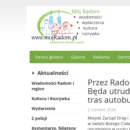
Mój Radom
wiadomości
wydarzenia
kultura
rozrywka
Strona główna
Galerie
Reklama
Darmo
Aktualności
Przez Rado
Wiadomości Radom i
Będa utrud
region
tras autob
Kultura i Rozrywka
Wydarzenia
2 czerwca 2026
Miejski Zarząd Dróg i
Z policji
w święto Bożego Ciała
Komentarze, felietony
utrudnienia w ruchu 