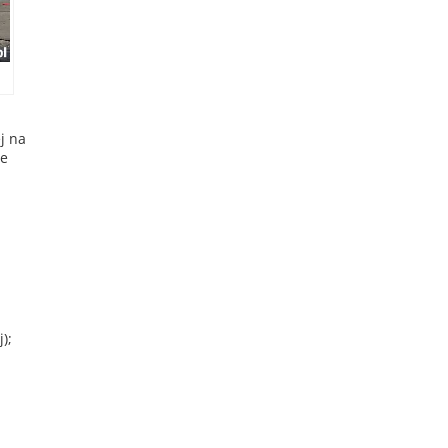
j na
ne
;
);