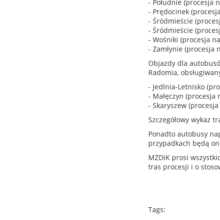
- Południe (procesja n
- Prędocinek (procesja
- Śródmieście (proces
- Śródmieście (proces
- Wośniki (procesja na
- Zamłynie (procesja n
Objazdy dla autobus
Radomia, obsługiwanyc
- Jedlnia-Letnisko (pr
- Małęczyn (procesja 
- Skaryszew (procesja
Szczegółowy wykaz tr
Ponadto autobusy nap
przypadkach będą one
MZDiK prosi wszystki
tras procesji i o sto
Tags