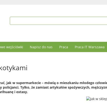
we wejściówki
Napisz do nas
Praca
Praca IT Warszawa
rkotykami
czuć, jak w supermarkecie – mówią o mieszkaniu młodego człowi
 policjanci. Tylko, że zamiast artykułów spożywczych, mężczyz
rihuanę i extasy.