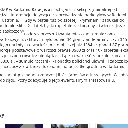
 KMP w Radomiu Rafał Jeżak, policjanci z sekcji kryminalnej od
dzali informacje dotyczące rozprowadzania narkotyków w Radomiu
a Ustronia.
– Gdy w piątek tuż po szóstej „kryminalni” zapukali do
andomierskiej, 21-latek był kompletnie zaskoczony – twierdzi Jeżak.
Podczas przeszukiwania mieszkania znaleziono
ów foliowych, w których było ponad 34 gramy amfetaminy, czyli 346
ego narkotyku o wartości nie mniejszej niż 1384 zł; ponad 87 gram
porcje podstawowe o wartości prawie 3500 zł oraz 107 tabletek ext
bezpieczono również pieniądze. - Łączna wartość zabezpieczonych
5800 zł. – sumuje rzecznik. -
Ponadto policjanci ujawnili i zabezpiec
chodzący z kradzieży dokonanej na początku grudnia w Radomiu.
o zarzut posiadania znacznej ilości środków odurzających. W sobo
do sądu, który zdecyduje o jego ewentualnym aresztowaniu.
sy