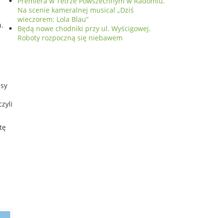
Premiera w Tetrze Powszechnym w Radomiu.
Na scenie kameralnej musical „Dziś
wieczorem: Lola Blau”
.
Będą nowe chodniki przy ul. Wyścigowej.
Roboty rozpoczną się niebawem
asy
zyli
tę