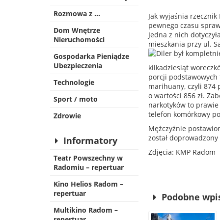
Rozmowa z …
Jak wyjaśnia rzecznik
pewnego czasu spraw
Dom Wnętrze
Jedna z nich dotyczył
Nieruchomości
mieszkania przy ul. S
Gospodarka Pieniądze
Ubezpieczenia
kilkadziesiąt woreczk
porcji podstawowych t
Technologie
marihuany, czyli 874 
o wartości 856 zł. Za
Sport / moto
narkotyków to prawie 
telefon komórkowy po
Zdrowie
Mężczyźnie postawion
został doprowadzony 
Informatory
Zdjęcia: KMP Radom
Teatr Powszechny w
Radomiu – repertuar
Kino Helios Radom –
repertuar
Podobne wpi
Multikino Radom –
repertuar