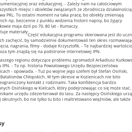
kumentacyjnej oraz edukacyjnej. - Zależy nam na całościowym
zystkich miejsc i obiektów związanych ze zbrodnicza działalnością
wa PRL. To ostatni moment na taka pracę, bo obiekty zmieniają
z nich np. bezcenne z punktu widzenia historii napisy, bo żyjący
kowie maja dziś po 70, 80 lat - tłumaczy.
Część edukacyjna programu skierowana jest do uczn
ich zachęcić, by samodzielnie dokumentowali ten okres rozmawiają
cia, nagrania, filmy - dodaje Krzysztofik. - Te najbardziej wartośc
oza tym znajdą się na podstronie internetowej IPN.
naszego regionu dotyczące problemu zgromadził Arkadiusz Kutkows
y IPN. - To np. historia Powiatowego Urzędu Bezpieczeństwa
cach - opowiada. - Tuż po wojnie jego szefem był Stefan Osiński,
 Batalionów Chłopskich. W tym okresie w Kozienicach nie bito
ieograniczony kontakt z rodzinami. Taka konfidencja bardzo
onych Osińskiego w Kielcach, który podejrzewając co się może stać,
nikami urzędu zdezerterował do lasu. Za następcy Osińskiego urz
 okrutnych, bo nie tylko tu bito i maltretowano więźniów, ale także 
sy