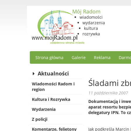
Mój Radom
wiadomości
wydarzenia
kultura
rozrywka
Strona główna
Galerie
Reklama
Darmo
Aktualności
Śladami zb
Wiadomości Radom i
region
11 października 2007
Kultura i Rozrywka
Dokumentacją i inwe
aparat resortu bezpi
Wydarzenia
delegatury IPN. To 
Z policji
Komentarze, felietony
Jak podkreśla Marcin 