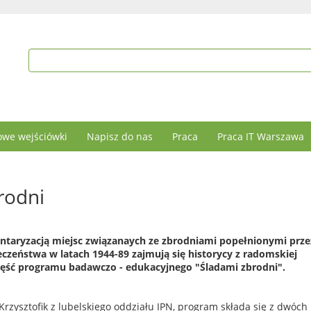
we wejściówki
Napisz do nas
Praca
Praca IT Warszawa
rodni
ntaryzacją miejsc związanaych ze zbrodniami popełnionymi prze
eczeństwa w latach 1944-89 zajmują się historycy z radomskiej
część programu badawczo - edukacyjnego "Śladami zbrodni".
Krzysztofik z lubelskiego oddziału IPN, program składa się z dwóch