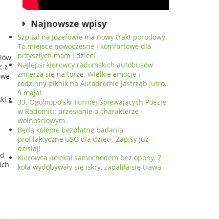
Najnowsze wpisy
Szpital na Józefowie ma nowy trakt porodowy.
To miejsce nowoczesne i komfortowe dla
przyszłych mam i dzieci
iów,
Najlepsi kierowcy radomskich autobusów
c z
zmierzą się na torze. Wielkie emocje i
iowe
rodzinny piknik na Autodromie Jastrząb jutro,
9 maja!
ki z
33. Ogólnopolski Turniej Śpiewających Poezję
w Radomiu: przesłanie o charakterze
wolnościowym.
Będą kolejne bezpłatne badania
profilaktyczne USG dla dzieci. Zapisy już
dzisiaj!
ąd
Kierowca uciekał samochodem bez opony. Z
ich
koła wydobywały się iskry, zapaliła się trawa