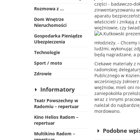
części - badawczo-do
Rozmowa z …
zinwentaryzowaniu ws
aparatu bezpieczeńst
Dom Wnętrze
właścicieli i znikają 
Nieruchomości
więźniowie, czy świad
Gospodarka Pieniądze
Ubezpieczenia
młodzieży. - Chcemy 
ludźmi, wykonując zdję
Technologie
będą nagradzane, a p
Sport / moto
Ciekawe materiały z 
radomskiej delegatur
Zdrowie
Publicznego w Kozieni
wcześniejszy żołnierz
więźniów, mieli oni n
Informatory
zaniepokoliła przełoż
wraz z innymi pracow
Teatr Powszechny w
należał do najbardziej
Radomiu – repertuar
mordowano.
Kino Helios Radom –
repertuar
Podobne wpi
Multikino Radom –
repertuar