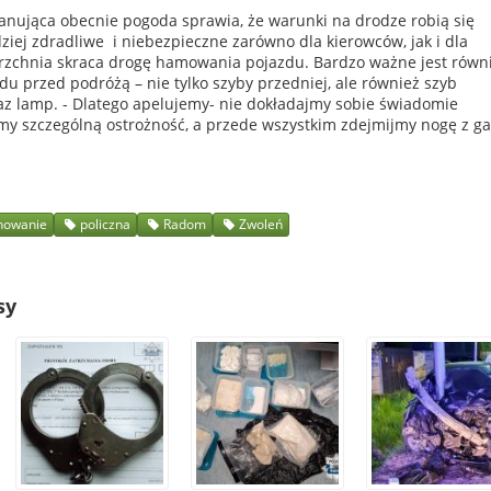
panująca obecnie pogoda sprawia, że warunki na drodze robią się
iej zdradliwe i niebezpieczne zarówno dla kierowców, jak i dla
erzchnia skraca drogę hamowania pojazdu. Bardzo ważne jest równ
 przed podróżą – nie tylko szyby przedniej, ale również szyb
raz lamp. - Dlatego apelujemy- nie dokładajmy sobie świadomie
y szczególną ostrożność, a przede wszystkim zdejmijmy nogę z ga
howanie
policzna
Radom
Zwoleń
sy