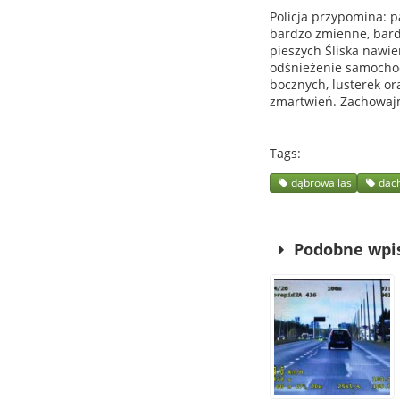
Policja przypomina: 
bardzo zmienne, bardz
pieszych Śliska nawi
odśnieżenie samochodu
bocznych, lusterek o
zmartwień. Zachowajm
Tags
dąbrowa las
dac
Podobne wpi