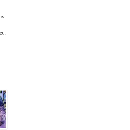
ież
zu.