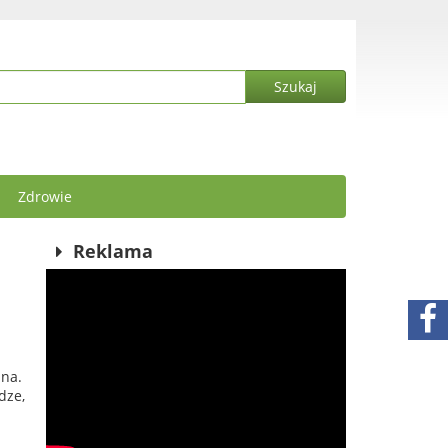
Zdrowie
Reklama
zna.
dze,