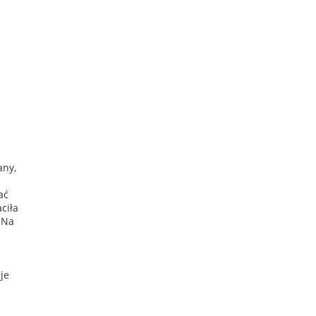
any,
ać
aciła
 Na
je