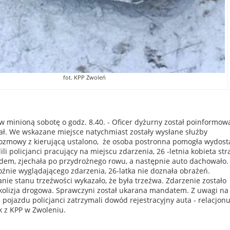
fot. KPP Zwoleń
 w minioną sobotę o godz. 8.40. - Oficer dyżurny został poinformow
. We wskazane miejsce natychmiast zostały wysłane służby
ozmowy z kierującą ustalono, że osoba postronna pomogła wydost
alili policjanci pracujący na miejscu zdarzenia, 26 -letnia kobieta str
em, zjechała po przydrożnego rowu, a następnie auto dachowało.
źnie wyglądającego zdarzenia, 26-latka nie doznała obrażeń.
ie stanu trzeźwości wykazało, że była trzeźwa. Zdarzenie zostało
 kolizja drogowa. Sprawczyni został ukarana mandatem. Z uwagi na
pojazdu policjanci zatrzymali dowód rejestracyjny auta - relacjonu
k z KPP w Zwoleniu.