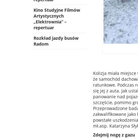
Kino Studyjne Filmów
Artystycznych
„Elektrownia” –
repertuar
Rozkład jazdy busów
Radom
Kolizja miała miejsce
że samochód dachował
ratunkowe. Podczas r
się jej z auta. Jak ust
panowanie nad pojazd
szczęście, pomimo gro
Przeprowadzone badan
zakwalifikowane jako
powstałe uszkodzenia 
mł.asp. Katarzyna Sły
Zdejmij nogę z gazu