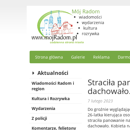
Mój Radom
wiadomości
wydarzenia
kultura
rozrywka
Strona główna
Galerie
Reklama
Darmo
Aktualności
Straciła p
Wiadomości Radom i
dachowało. 
region
Kultura i Rozrywka
7 lutego 2023
Wydarzenia
Do groźnie wyglądają
26-latka kierująca o
Z policji
straciła panowanie n
dachowało. Kobieta na
Komentarze, felietony