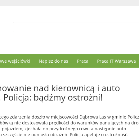
we wejściówki
Napisz do nas
Praca
Praca IT Warszawa
anowanie nad kierownicą i auto
Policja: bądźmy ostrożni!
cego zdarzenia doszło w miejscowości Dąbrowa Las w gminie Polic
sobówką nie dostosowała prędkości do warunków panujących na dro
a pojazdem, zjechała do przydrożnego rowu a następnie auto
 szczęście nie odniosła obrażeń. Policja apeluje o ostrożność.