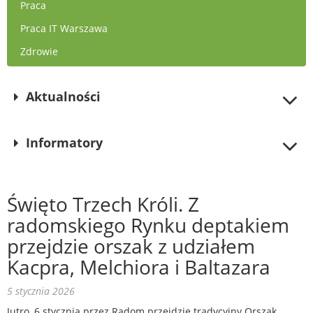
Praca
Praca IT Warszawa
Zdrowie
Aktualności
Informatory
Święto Trzech Króli. Z
radomskiego Rynku deptakiem
przejdzie orszak z udziałem
Kacpra, Melchiora i Baltazara
5 stycznia 2026
Jutro, 6 stycznia przez Radom przejdzie tradycyjny Orszak