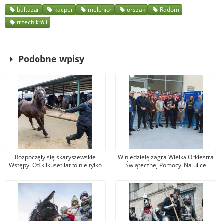
baltazar
kacper
melchior
orszak
Radom
trzech króli
Podobne wpisy
Rozpoczęły się skaryszewskie
W niedzielę zagra Wielka Orkiestra
Wstępy. Od kilkuset lat to nie tylko
Świątecznej Pomocy. Na ulice
jarmark koński
Radomia wyjdzie 300
wolontariuszy, śpiewać będzie
Sidney Polak