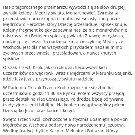
Hasło tegorocznego przemarszu wywodzi się ze słów drugiej
zwrotki kolędy „Mędrcy świata, Monarchowie”. Zwrotka ta
przedstawia nam okropną i smutną wieść usłyszaną przez
Mędrców o Herodzie, który Dziecię prześladuje i spisek knuje.
Kolejny fragment kolędy zapewnia nas, że nic monarchów nie
odstrasza, do Betlejem spieszą, gwiazda Zbawcę im ogłasza,
nadzieją się cieszą. Ta nadzieja, którą cieszyli się Mędrcy ze
Wschodu jest dla nas wszystkich przykładem nadziei mimo
życiowych przeciwności, prześladowań, a nawet knutych
spisków.
Orszak Trzech Króli, jak co roku, zachęca wszystkich
uczestników do wędrówki wraz z Mędrcami w kierunku Stajenki,
gdzie leży Jezus przynoszący światu nadzieję.
W Radomiu Orszak Trzech Króli rozpocznie się zbiórką
uczestników o godz. 11.30 na Rynku. Potem wszyscy przejdą
przez deptak na Plac Corazziego. Po drodze będą odrywane
tradycyjne scenki biblijne. Na koniec nastąpi wspólny pokłon
Dzieciątku Jezus oraz koncert kolęd.
Święto Trzech Króli obchodzone 6 stycznia upamiętnia pokłon
Mędrców ze Wschodu oddany nowo narodzonemu Jezusowi.
Według tradycji byli to Kacper, Melchior i Baltazar, którzy