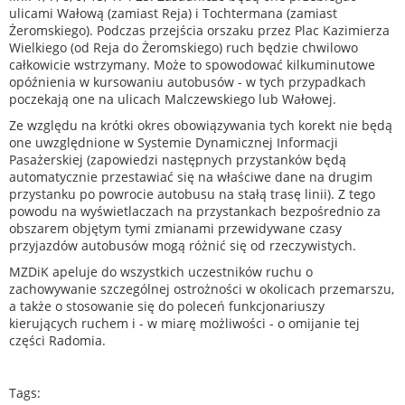
ulicami Wałową (zamiast Reja) i Tochtermana (zamiast
Żeromskiego). Podczas przejścia orszaku przez Plac Kazimierza
Wielkiego (od Reja do Żeromskiego) ruch będzie chwilowo
całkowicie wstrzymany. Może to spowodować kilkuminutowe
opóźnienia w kursowaniu autobusów - w tych przypadkach
poczekają one na ulicach Malczewskiego lub Wałowej.
Ze względu na krótki okres obowiązywania tych korekt nie będą
one uwzględnione w Systemie Dynamicznej Informacji
Pasażerskiej (zapowiedzi następnych przystanków będą
automatycznie przestawiać się na właściwe dane na drugim
przystanku po powrocie autobusu na stałą trasę linii). Z tego
powodu na wyświetlaczach na przystankach bezpośrednio za
obszarem objętym tymi zmianami przewidywane czasy
przyjazdów autobusów mogą różnić się od rzeczywistych.
MZDiK apeluje do wszystkich uczestników ruchu o
zachowywanie szczególnej ostrożności w okolicach przemarszu,
a także o stosowanie się do poleceń funkcjonariuszy
kierujących ruchem i - w miarę możliwości - o omijanie tej
części Radomia.
Tags