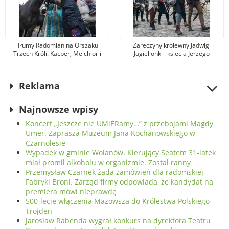
Tłumy Radomian na Orszaku
Zaręczyny królewny Jadwigi
Trzech Króli. Kacper, Melchior i
Jagiellonki i księcia Jerzego
Baltazar pokłonili się
Bogatego z Bawarii. Rekonstrukcja
Nowonarodzonemu
wydarzenia na radomskim Runku
Reklama
Najnowsze wpisy
Koncert „Jeszcze nie UMiERamy…” z przebojami Magdy
Umer. Zaprasza Muzeum Jana Kochanowskiego w
Czarnolesie
Wypadek w gminie Wolanów. Kierujący Seatem 31-latek
miał promil alkoholu w organizmie. Został ranny
Przemysław Czarnek żąda zamówień dla radomskiej
Fabryki Broni. Zarząd firmy odpowiada, że kandydat na
premiera mówi nieprawdę
500-lecie włączenia Mazowsza do Królestwa Polskiego –
Trojden
Jarosław Rabenda wygrał konkurs na dyrektora Teatru