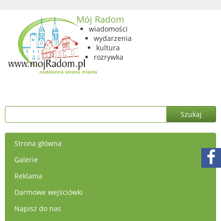
Mój Radom
wiadomości
wydarzenia
kultura
rozrywka
Strona główna
Galerie
Reklama
Darmowe wejściówki
Napisz do nas