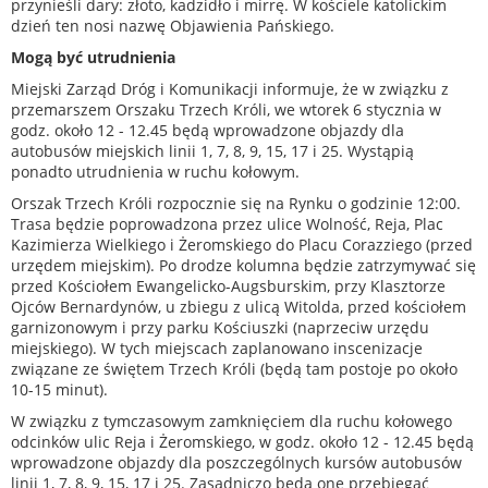
przynieśli dary: złoto, kadzidło i mirrę. W kościele katolickim
dzień ten nosi nazwę Objawienia Pańskiego.
Mogą być utrudnienia
Miejski Zarząd Dróg i Komunikacji informuje, że w związku z
przemarszem Orszaku Trzech Króli, we wtorek 6 stycznia w
godz. około 12 - 12.45 będą wprowadzone objazdy dla
autobusów miejskich linii 1, 7, 8, 9, 15, 17 i 25. Wystąpią
ponadto utrudnienia w ruchu kołowym.
Orszak Trzech Króli rozpocznie się na Rynku o godzinie 12:00.
Trasa będzie poprowadzona przez ulice Wolność, Reja, Plac
Kazimierza Wielkiego i Żeromskiego do Placu Corazziego (przed
urzędem miejskim). Po drodze kolumna będzie zatrzymywać się
przed Kościołem Ewangelicko-Augsburskim, przy Klasztorze
Ojców Bernardynów, u zbiegu z ulicą Witolda, przed kościołem
garnizonowym i przy parku Kościuszki (naprzeciw urzędu
miejskiego). W tych miejscach zaplanowano inscenizacje
związane ze świętem Trzech Króli (będą tam postoje po około
10-15 minut).
W związku z tymczasowym zamknięciem dla ruchu kołowego
odcinków ulic Reja i Żeromskiego, w godz. około 12 - 12.45 będą
wprowadzone objazdy dla poszczególnych kursów autobusów
linii 1, 7, 8, 9, 15, 17 i 25. Zasadniczo będą one przebiegać