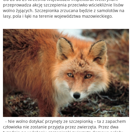
przeprowadza akcję szczepienia przeciwko wściekliźnie lisów
wolno żyjących. Szczepionka zrzucana będzie z samolotów na
lasy, pola i łąki na terenie województwa mazowieckiego.
- Nie wolno dotykać przynęty ze szczepionką – ta z zapachem
człowieka nie zostanie przyjęta przez zwierzęta. Przez dwa