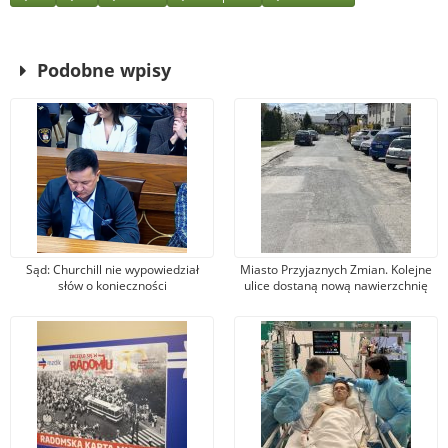
Podobne wpisy
Sąd: Churchill nie wypowiedział
Miasto Przyjaznych Zmian. Kolejne
słów o konieczności
ulice dostaną nową nawierzchnię
bombardowania Niemiec. Wójcik:
asfaltową
Nie zgadzam się z wyrokiem