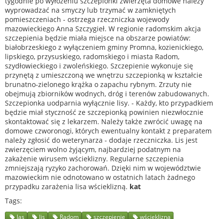
tygodnie po wyłożeniu szczepionki zwierzęta domowe należy
wyprowadzać na smyczy lub trzymać w zamkniętych
pomieszczeniach - ostrzega rzeczniczka wojewody
mazowieckiego Anna Szczygieł. W regionie radomskim akcja
szczepienia będzie miała miejsce na obszarze powiatów:
białobrzeskiego z wyłączeniem gminy Promna, kozienickiego,
lipskiego, przysuskiego, radomskiego i miasta Radom,
szydłowieckiego i zwoleńskiego. Szczepienie wykonuje się
przynętą z umieszczoną we wnętrzu szczepionką w kształcie
brunatno-zielonego krążka o zapachu rybnym. Zrzuty nie
obejmują zbiorników wodnych, dróg i terenów zabudowanych.
Szczepionka uodparnia wyłącznie lisy. - Każdy, kto przypadkiem
będzie miał styczność ze szczepionką powinien niezwłocznie
skontaktować się z lekarzem. Należy także zwrócić uwagę na
domowe czworonogi, których ewentualny kontakt z preparatem
należy zgłosić do weterynarza - dodaje rzeczniczka. Lis jest
zwierzęciem wolno żyjącym, najbardziej podatnym na
zakażenie wirusem wścieklizny. Regularne szczepienia
zmniejszają ryzyko zachorowań. Dzięki nim w województwie
mazowieckim nie odnotowano w ostatnich latach żadnego
przypadku zarażenia lisa wścieklizną.
kat
Tags
las
lis
Radom
szczepienie
wścieklizna