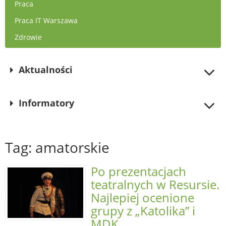
Praca
Praca IT Warszawa
Zdrowie
Aktualności
Informatory
Tag: amatorskie
Po prezentacjach
teatralnych w Resursie.
Najlepiej ocenione
grupy z „Katolika” i
MDK