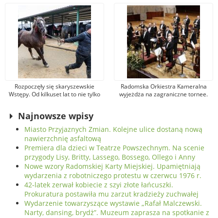
legendarnego artysty
warsztaty
Rozpoczęły się skaryszewskie
Radomska Orkiestra Kameralna
Wstępy. Od kilkuset lat to nie tylko
wyjeżdża na zagraniczne tornee.
jarmark koński
Tym razem zagra w
renomowanych salach
Najnowsze wpisy
koncertowych Niemiec
Miasto Przyjaznych Zmian. Kolejne ulice dostaną nową
nawierzchnię asfaltową
Premiera dla dzieci w Teatrze Powszechnym. Na scenie
przygody Lisy, Britty, Lassego, Bossego, Ollego i Anny
Nowe wzory Radomskiej Karty Miejskiej. Upamiętniają
wydarzenia z robotniczego protestu w czerwcu 1976 r.
42-latek zerwał kobiecie z szyi złote łańcuszki.
Prokuratura postawiła mu zarzut kradzieży zuchwałej
Wydarzenie towarzyszące wystawie „Rafał Malczewski.
Narty, dansing, brydż”. Muzeum zaprasza na spotkanie z