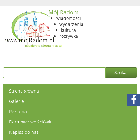
Mój Radom
wiadomości
wydarzenia
kultura
rozrywka
Strona główna
Galerie
Reklama
Darmowe wejściówki
Napisz do nas