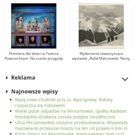
studyjnym
osobne, samoswoje
Premiera dla dzieci w Teatrze
Wydarzenie towarzyszące
Powszechnym. Na scenie przygody
wystawie „Rafał Malczewski. Narty,
Lisy, Britty, Lassego, Bossego,
dansing, brydż”. Muzeum zaprasza
Ollego i Anny
na spotkanie z Wojciechem
Szatkowskim
Reklama
Najnowsze wpisy
Będą nowe chodniki przy ul. Wyścigowej. Roboty
rozpoczną się niebawem
Wielki pożar odpadów na Wincentowie. Spółka Radkom:
Niezbędne działania zostały podjęte niezwłocznie
Ulica Perzanowskiej zostanie przebudowana. Wojewoda
mazowiecki przekazał miastu na ten cel prawie 6 mln zł
Pożar śmieci na Wincentowie. Nieprzyjemny dym czuć