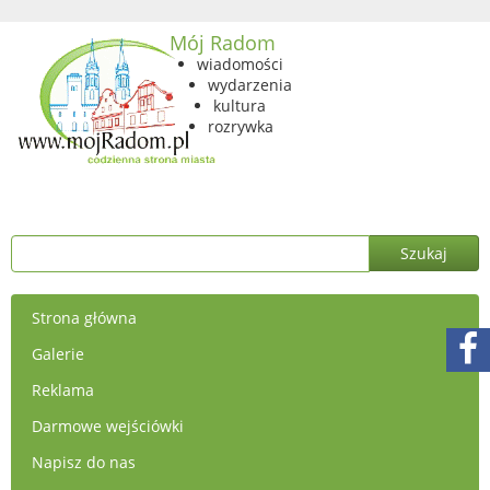
Mój Radom
wiadomości
wydarzenia
kultura
rozrywka
Strona główna
Galerie
Reklama
Darmowe wejściówki
Napisz do nas