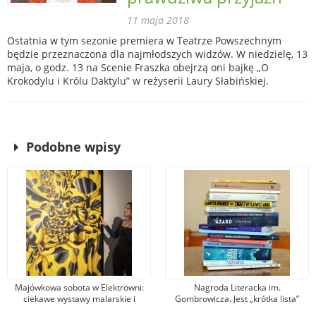
11 maja 2018
Ostatnia w tym sezonie premiera w Teatrze Powszechnym
będzie przeznaczona dla najmłodszych widzów. W niedzielę, 13
maja, o godz. 13 na Scenie Fraszka obejrzą oni bajkę „O
Krokodylu i Królu Daktylu” w reżyserii Laury Słabińskiej.
Podobne wpisy
Majówkowa sobota w Elektrowni:
Nagroda Literacka im.
ciekawe wystawy malarskie i
Gombrowicza. Jest „krótka lista”
projekcje filmowe w kinie
książek. Jury: połowa to dziwne,