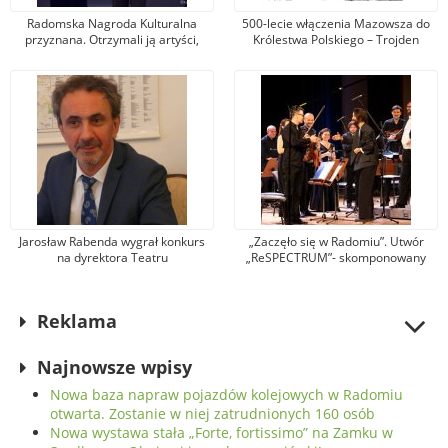
Radomska Nagroda Kulturalna
500-lecie włączenia Mazowsza do
przyznana. Otrzymali ją artyści,
Królestwa Polskiego – Trojden
animatorzy, menadżerowie i
organizatorzy wydarzeń
Jarosław Rabenda wygrał konkurs
„Zaczęło się w Radomiu”. Utwór
na dyrektora Teatru
„ReSPECTRUM”- skomponowany
Powszechnego. To wieloletni aktor
specjalnie na rocznicę „Czerwca 76
radomskiej sceny
wybrzmiał w sali koncertowej ROK
Reklama
Najnowsze wpisy
Nowa baza napraw pojazdów kolejowych w Radomiu
otwarta. Zostanie w niej zatrudnionych 160 osób
Nowa wystawa stała „Forte, fortissimo” na Zamku w