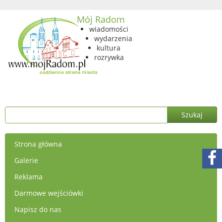
Mój Radom
wiadomości
wydarzenia
kultura
rozrywka
Strona główna
Galerie
Reklama
Darmowe wejściówki
Napisz do nas