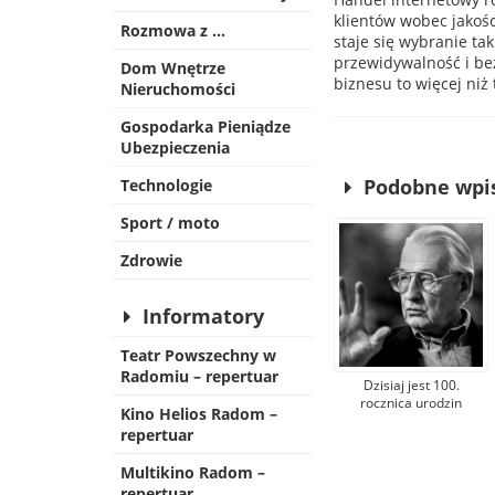
klientów wobec jakośc
Rozmowa z …
staje się wybranie tak
przewidywalność i be
Dom Wnętrze
biznesu to więcej niż
Nieruchomości
Gospodarka Pieniądze
Ubezpieczenia
Podobne wpi
Technologie
Sport / moto
Zdrowie
Informatory
Teatr Powszechny w
Radomiu – repertuar
Dzisiaj jest 100.
rocznica urodzin
Kino Helios Radom –
Andrzeja Wajdy. W
repertuar
Kamienicy Deskurów
otworzą wyjątkową
Multikino Radom –
wystawę fotografii
repertuar