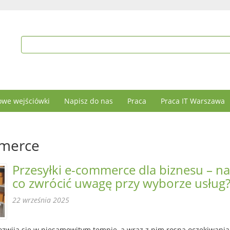
we wejściówki
Napisz do nas
Praca
Praca IT Warszawa
mmerce
Przesyłki e-commerce dla biznesu – na
co zwrócić uwagę przy wyborze usług
22 września 2025
ozwija się w niesamowitym tempie, a wraz z nim rosną oczekiwania