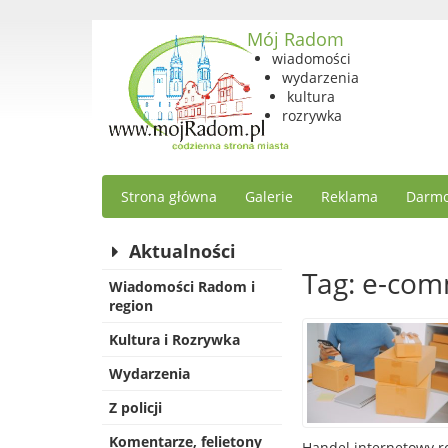
Mój Radom
wiadomości
wydarzenia
kultura
rozrywka
Strona główna
Galerie
Reklama
Darmo
Aktualności
Tag: e-co
Wiadomości Radom i
region
Kultura i Rozrywka
Wydarzenia
Z policji
Komentarze, felietony
Handel internetowy r