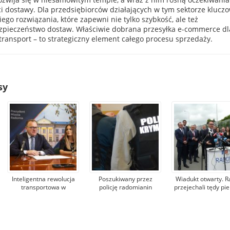
i dostawy. Dla przedsiębiorców działających w tym sektorze klucz
iego rozwiązania, które zapewni nie tylko szybkość, ale też
zpieczeństwo dostaw. Właściwie dobrana przesyłka e-commerce dl
 transport – to strategiczny element całego procesu sprzedaży.
sy
Inteligentna rewolucja
Poszukiwany przez
Wiadukt otwarty. 
transportowa w
policję radomianin
przejechali tędy pie
Radomiu. Powstaną
ukrywał się m.in. za
kierowcy. Na
m.in. nowe sygnalizacje
granicą. Gdy tylko
przystanku kolejo
świetlne i
wrócił, został
pociągi będą si
przebudowane zostaną
zatrzymany
zatrzymywać o
skrzyżowania
poniedziałku