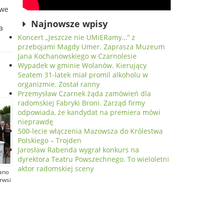
owe
Najnowsze wpisy
a
Koncert „Jeszcze nie UMiERamy…” z
przebojami Magdy Umer. Zaprasza Muzeum
Jana Kochanowskiego w Czarnolesie
Wypadek w gminie Wolanów. Kierujący
Seatem 31-latek miał promil alkoholu w
organizmie. Został ranny
Przemysław Czarnek żąda zamówień dla
radomskiej Fabryki Broni. Zarząd firmy
odpowiada, że kandydat na premiera mówi
nieprawdę
500-lecie włączenia Mazowsza do Królestwa
Polskiego – Trojden
Jarosław Rabenda wygrał konkurs na
dyrektora Teatru Powszechnego. To wieloletni
aktor radomskiej sceny
Rano
rwsi
wym
ę
d