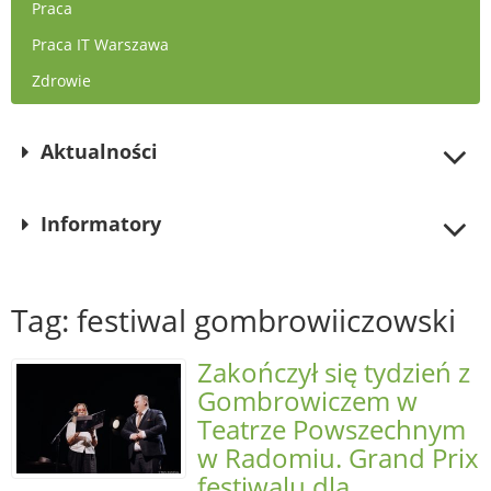
Praca
Praca IT Warszawa
Zdrowie
Aktualności
Informatory
Tag: festiwal gombrowiiczowski
Zakończył się tydzień z
Gombrowiczem w
Teatrze Powszechnym
w Radomiu. Grand Prix
festiwalu dla