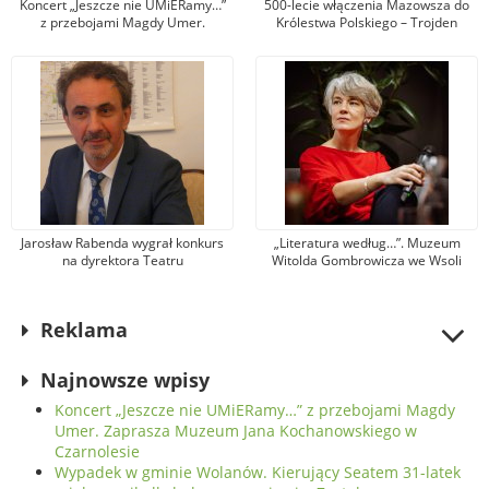
Koncert „Jeszcze nie UMiERamy…”
500-lecie włączenia Mazowsza do
z przebojami Magdy Umer.
Królestwa Polskiego – Trojden
Zaprasza Muzeum Jana
Kochanowskiego w Czarnolesie
Jarosław Rabenda wygrał konkurs
„Literatura według…”. Muzeum
na dyrektora Teatru
Witolda Gombrowicza we Wsoli
Powszechnego. To wieloletni aktor
zaprasza na spotkanie z Krystyną
radomskiej sceny
Dąbrowską
Reklama
Najnowsze wpisy
Koncert „Jeszcze nie UMiERamy…” z przebojami Magdy
Umer. Zaprasza Muzeum Jana Kochanowskiego w
Czarnolesie
Wypadek w gminie Wolanów. Kierujący Seatem 31-latek