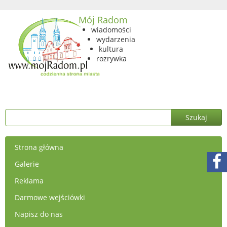
Mój Radom
wiadomości
wydarzenia
kultura
rozrywka
Strona główna
Galerie
Reklama
Darmowe wejściówki
Napisz do nas