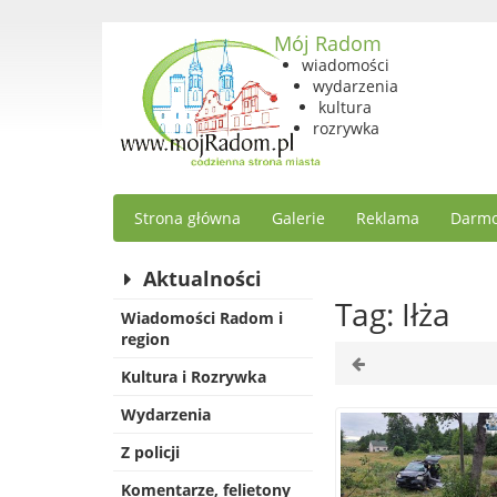
Mój Radom
wiadomości
wydarzenia
kultura
rozrywka
Strona główna
Galerie
Reklama
Darmo
Aktualności
Tag: Iłża
Wiadomości Radom i
region
Kultura i Rozrywka
Wydarzenia
Z policji
Komentarze, felietony