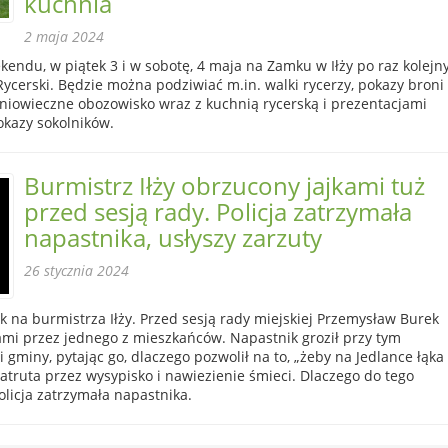
kuchnia
2 maja 2024
endu, w piątek 3 i w sobotę, 4 maja na Zamku w Iłży po raz kolejn
Rycerski. Będzie można podziwiać m.in. walki rycerzy, pokazy broni 
dniowieczne obozowisko wraz z kuchnią rycerską i prezentacjami
kazy sokolników.
Burmistrz Iłży obrzucony jajkami tuż
przed sesją rady. Policja zatrzymała
napastnika, usłyszy zarzuty
26 stycznia 2024
 na burmistrza Iłży. Przed sesją rady miejskiej Przemysław Burek
ami przez jednego z mieszkańców. Napastnik groził przy tym
 gminy, pytając go, dlaczego pozwolił na to, „żeby na Jedlance łąka
zatruta przez wysypisko i nawiezienie śmieci. Dlaczego do tego
olicja zatrzymała napastnika.