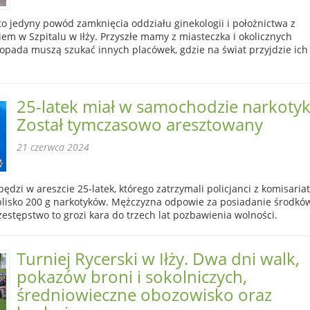
o jedyny powód zamknięcia oddziału ginekologii i położnictwa z
m w Szpitalu w Iłży. Przyszłe mamy z miasteczka i okolicznych
topada muszą szukać innych placówek, gdzie na świat przyjdzie ich
25-latek miał w samochodzie narkotyk
Został tymczasowo aresztowany
21 czerwca 2024
pędzi w areszcie 25-latek, którego zatrzymali policjanci z komisaria
 blisko 200 g narkotyków. Mężczyzna odpowie za posiadanie środkó
zestępstwo to grozi kara do trzech lat pozbawienia wolności.
Turniej Rycerski w Iłży. Dwa dni walk,
pokazów broni i sokolniczych,
średniowieczne obozowisko oraz