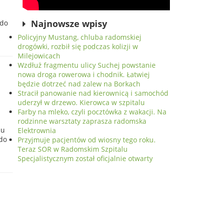
Najnowsze wpisy
 do
Policyjny Mustang, chluba radomskiej
drogówki, rozbił się podczas kolizji w
Milejowicach
Wzdłuż fragmentu ulicy Suchej powstanie
nowa droga rowerowa i chodnik. Łatwiej
o
będzie dotrzeć nad zalew na Borkach
Stracił panowanie nad kierownicą i samochód
uderzył w drzewo. Kierowca w szpitalu
Farby na mleko, czyli pocztówka z wakacji. Na
rodzinne warsztaty zaprasza radomska
du
Elektrownia
 do
Przyjmuje pacjentów od wiosny tego roku.
Teraz SOR w Radomskim Szpitalu
Specjalistycznym został oficjalnie otwarty