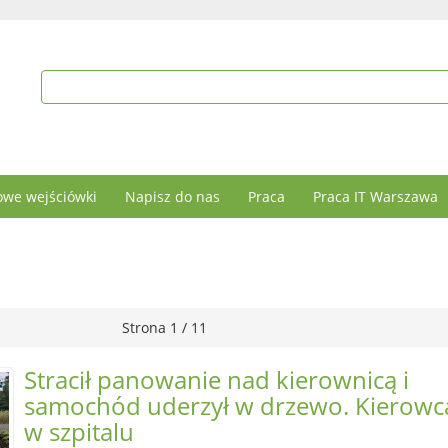
we wejściówki
Napisz do nas
Praca
Praca IT Warszawa
Strona 1 / 11
Stracił panowanie nad kierownicą i
samochód uderzył w drzewo. Kierowc
w szpitalu