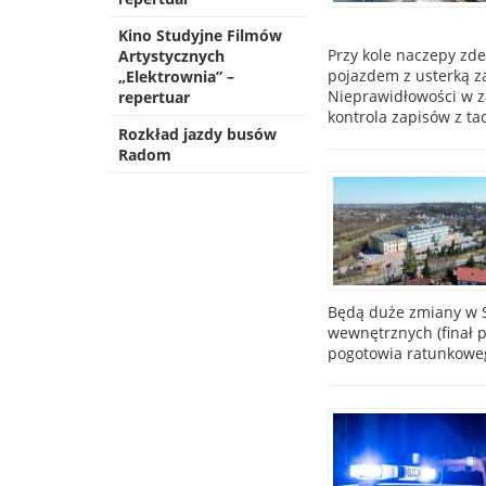
Kino Studyjne Filmów
Przy kole naczepy zd
Artystycznych
pojazdem z usterką z
„Elektrownia” –
Nieprawidłowości w z
repertuar
kontrola zapisów z t
Rozkład jazdy busów
Radom
Będą duże zmiany w S
wewnętrznych (finał 
pogotowia ratunkoweg