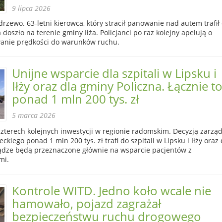
9 lipca 2026
zewo. 63-letni kierowca, który stracił panowanie nad autem trafił
 doszło na terenie gminy Iłża. Policjanci po raz kolejny apelują o
wanie prędkości do warunków ruchu.
Unijne wsparcie dla szpitali w Lipsku i
Iłży oraz dla gminy Policzna. Łącznie t
ponad 1 mln 200 tys. zł
5 marca 2026
zterech kolejnych inwestycji w regionie radomskim. Decyzją zarzą
iego ponad 1 mln 200 tys. zł trafi do szpitali w Lipsku i Iłży oraz
iądze będą przeznaczone głównie na wsparcie pacjentów z
mi.
Kontrole WITD. Jedno koło wcale nie
hamowało, pojazd zagrażał
bezpieczeństwu ruchu drogowego