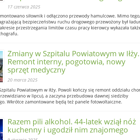
17 czerwca 2025
emontowano siłownik i odłączono przewody hamulcowe. Mimo tego
agrażającą bezpieczeństwu ruchu drogowego przewożony był ładu
akresie przestrzegania limitów czasu pracy kierowcy wykazała takż
achografu.
Zmiany w Szpitalu Powiatowym w Iłży.
Remont interny, pogotowia, nowy
sprzęt medyczny
20 marca 2025
zpitalu Powiatowym w Iłży. Powoli kończy się remont oddziału cho
przewidziano w lipcu), a zaczyna przebudowa dawnej siedziby
o. Wkrótce zamontowane będą też panele fotowoltaiczne.
Razem pili alkohol. 44-latek wziął nóż
kuchenny i ugodził nim znajomego
9 stycznia 2025