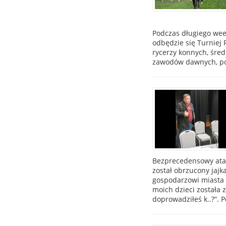
Podczas długiego week
odbędzie się Turniej 
rycerzy konnych, śre
zawodów dawnych, po
Bezprecedensowy atak
został obrzucony jajk
gospodarzowi miasta i
moich dzieci została 
doprowadziłeś k..?”. P