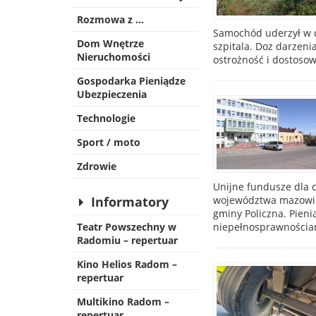
Rozmowa z …
Samochód uderzył w dr
Dom Wnętrze
szpitala. Doz darzenia
Nieruchomości
ostrożność i dostoso
Gospodarka Pieniądze
Ubezpieczenia
Technologie
Sport / moto
Zdrowie
Unijne fundusze dla c
województwa mazowieck
Informatory
gminy Policzna. Pien
niepełnosprawnościa
Teatr Powszechny w
Radomiu – repertuar
Kino Helios Radom –
repertuar
Multikino Radom –
repertuar