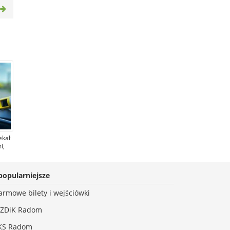
ekał
i,
dze
ń.
ów
popularniejsze
armowe bilety i wejściówki
ZDiK Radom
KS Radom