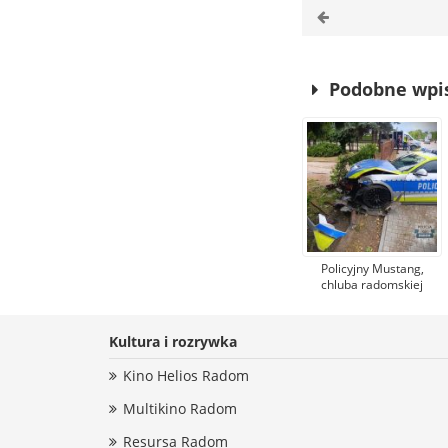
Podobne wpi
Policyjny Mustang,
chluba radomskiej
drogówki, rozbił się
podczas kolizji w
Milejowicach
Kultura i rozrywka
Kino Helios Radom
Multikino Radom
Resursa Radom