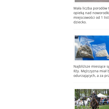
Mała liczba porodów t
opieką nad noworodkie
miejscowości od 1 lis
dziecko.
Najbliższe miesiące s
Iłży. Mężczyzna miał
odurzających, a za pr