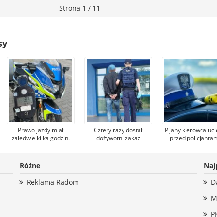
Strona 1 / 11
sy
Prawo jazdy miał
Cztery razy dostał
Pijany kierowca uci
zaledwie kilka godzin.
dożywotni zakaz
przed policjantam
Policja zatrzymała je,
prowadzenia pojazdów.
popełniając po dro
17-latek dostał też
Pijany 43-latek wsiadł
szereg wykrocze
pierwsze punkty karne
jednak za kierownicę
Dostał 77 punkt
Różne
Naj
karnych
Reklama Radom
D
M
P