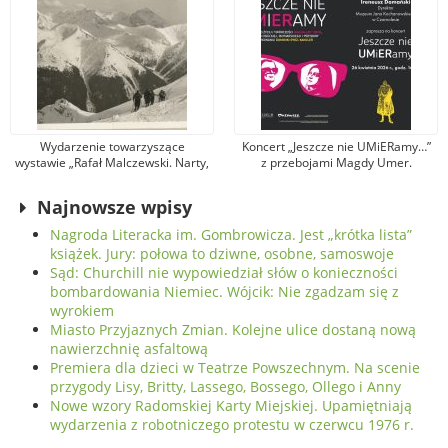
Wydarzenie towarzyszące
Koncert „Jeszcze nie UMiERamy…”
wystawie „Rafał Malczewski. Narty,
z przebojami Magdy Umer.
dansing, brydż”. Muzeum zaprasza
Zaprasza Muzeum Jana
na spotkanie z Wojciechem
Kochanowskiego w Czarnolesie
Najnowsze wpisy
Szatkowskim
Nagroda Literacka im. Gombrowicza. Jest „krótka lista”
książek. Jury: połowa to dziwne, osobne, samoswoje
Sąd: Churchill nie wypowiedział słów o konieczności
bombardowania Niemiec. Wójcik: Nie zgadzam się z
wyrokiem
Miasto Przyjaznych Zmian. Kolejne ulice dostaną nową
nawierzchnię asfaltową
Premiera dla dzieci w Teatrze Powszechnym. Na scenie
przygody Lisy, Britty, Lassego, Bossego, Ollego i Anny
Nowe wzory Radomskiej Karty Miejskiej. Upamiętniają
wydarzenia z robotniczego protestu w czerwcu 1976 r.