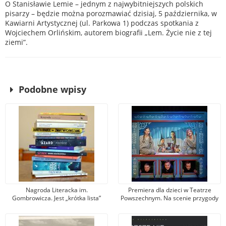
O Stanisławie Lemie – jednym z najwybitniejszych polskich
pisarzy – będzie można porozmawiać dzisiaj, 5 października, w
Kawiarni Artystycznej (ul. Parkowa 1) podczas spotkania z
Wojciechem Orlińskim, autorem biografii „Lem. Życie nie z tej
ziemi”.
Podobne wpisy
Nagroda Literacka im.
Premiera dla dzieci w Teatrze
Gombrowicza. Jest „krótka lista”
Powszechnym. Na scenie przygody
książek. Jury: połowa to dziwne,
Lisy, Britty, Lassego, Bossego,
osobne, samoswoje
Ollego i Anny