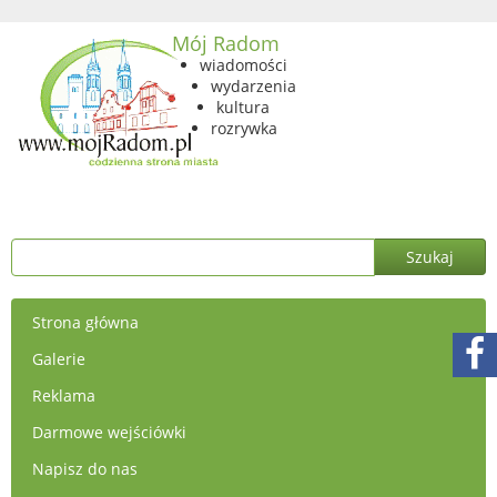
Mój Radom
wiadomości
wydarzenia
kultura
rozrywka
Strona główna
Galerie
Reklama
Darmowe wejściówki
Napisz do nas