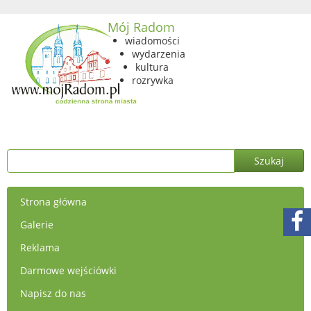
Mój Radom
wiadomości
wydarzenia
kultura
rozrywka
Strona główna
Galerie
Reklama
Darmowe wejściówki
Napisz do nas