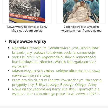
Nowe wzory Radomskiej Karty
Dominik stracił w wypadku
Miejskiej. Upamiętniają
kolejowym nogi. Pomagają mu
wydarzenia z robotniczego
tysiące osób, jeden z darczyńców
protestu w czerwcu 1976 r.
przekazał na leczenie 100 tys. zł!
Najnowsze wpisy
Nagroda Literacka im. Gombrowicza. Jest „krótka lista”
książek. Jury: połowa to dziwne, osobne, samoswoje
Sąd: Churchill nie wypowiedział słów o konieczności
bombardowania Niemiec. Wójcik: Nie zgadzam się z
wyrokiem
Miasto Przyjaznych Zmian. Kolejne ulice dostaną nową
nawierzchnię asfaltową
Premiera dla dzieci w Teatrze Powszechnym. Na scenie
przygody Lisy, Britty, Lassego, Bossego, Ollego i Anny
Nowe wzory Radomskiej Karty Miejskiej. Upamiętniają
wydarzenia z robotniczego protestu w czerwcu 1976 r.