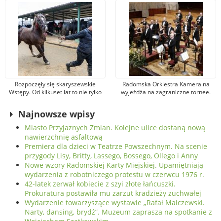
legendarnego artysty
warsztaty
Rozpoczęły się skaryszewskie
Radomska Orkiestra Kameralna
Wstępy. Od kilkuset lat to nie tylko
wyjeżdża na zagraniczne tornee.
jarmark koński
Tym razem zagra w
renomowanych salach
Najnowsze wpisy
koncertowych Niemiec
Miasto Przyjaznych Zmian. Kolejne ulice dostaną nową
nawierzchnię asfaltową
Premiera dla dzieci w Teatrze Powszechnym. Na scenie
przygody Lisy, Britty, Lassego, Bossego, Ollego i Anny
Nowe wzory Radomskiej Karty Miejskiej. Upamiętniają
wydarzenia z robotniczego protestu w czerwcu 1976 r.
42-latek zerwał kobiecie z szyi złote łańcuszki.
Prokuratura postawiła mu zarzut kradzieży zuchwałej
Wydarzenie towarzyszące wystawie „Rafał Malczewski.
Narty, dansing, brydż”. Muzeum zaprasza na spotkanie z