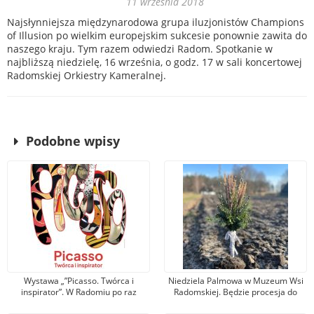
11 września 2018
Najsłynniejsza międzynarodowa grupa iluzjonistów Champions
of Illusion po wielkim europejskim sukcesie ponownie zawita do
naszego kraju. Tym razem odwiedzi Radom. Spotkanie w
najbliższą niedzielę, 16 września, o godz. 17 w sali koncertowej
Radomskiej Orkiestry Kameralnej.
Podobne wpisy
Wystawa „”Picasso. Twórca i
Niedziela Palmowa w Muzeum Wsi
inspirator”. W Radomiu po raz
Radomskiej. Będzie procesja do
pierwszy zobaczymy prace
pól, święcenie zasiewów i liczne